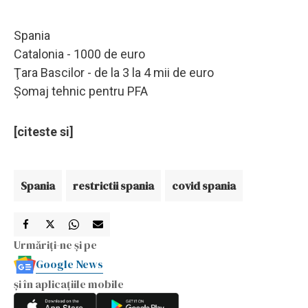
Spania
Catalonia - 1000 de euro
Ţara Bascilor - de la 3 la 4 mii de euro
Şomaj tehnic pentru PFA
[citeste si]
Spania
restrictii spania
covid spania
Urmăriți-ne și pe
Google News
și în aplicațiile mobile