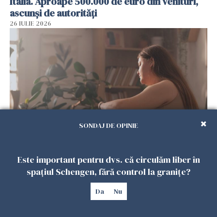
Italia. Aproape 500.000 de euro din venituri,
ascunși de autorități
26 IULIE 2026
SONDAJ DE OPINIE
Vrei să te muți în SUA? Un studiu Harvard
arată ce se întâmplă cu sănătatea multor
Este important pentru dvs. că circulăm liber în
imigranți
spațiul Schengen, fără control la granițe?
26 IULIE 2026
Da
Nu