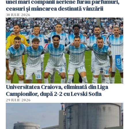
unei mari companii aeriene furau parfumuri,
ceasuri și mâncarea destinată vânzării
30 IULIE 2026
Universitatea Craiova, eliminată din Liga
Campionilor, după 2-2 cu Levski Sofia
29 IULIE 2026