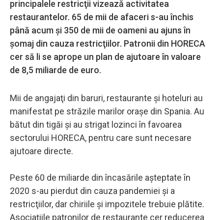
principalele restricţii vizează activitatea
restaurantelor. 65 de mii de afaceri s-au închis
până acum şi 350 de mii de oameni au ajuns în
şomaj din cauza restricţiilor. Patronii din HORECA
cer să li se aprope un plan de ajutoare în valoare
de 8,5 miliarde de euro.
Mii de angajaţi din baruri, restaurante şi hoteluri au
manifestat pe străzile marilor oraşe din Spania. Au
bătut din tigăi şi au strigat lozinci în favoarea
sectorului HORECA, pentru care sunt necesare
ajutoare directe.
Peste 60 de miliarde din încasările aşteptate în
2020 s-au pierdut din cauza pandemiei şi a
restricţiilor, dar chiriile şi impozitele trebuie plătite.
Asociaţiile patronilor de restaurante cer reducerea