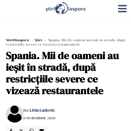
StiriDiaspora
›
Știri
›
Spania. Mii de oameni au ieșit în stradă, după
restricțiile severe ce vizează restaurantele
Spania. Mii de oameni au
ieșit în stradă, după
restricțiile severe ce
vizează restaurantele
De
Liviu Ludovic
13 NOIEMBRIE 2020