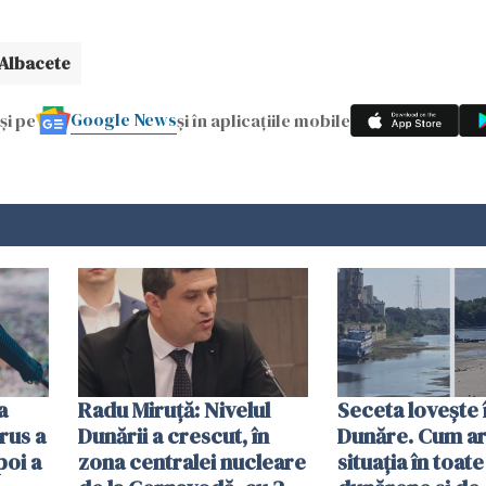
Albacete
Google News
și pe
și în aplicațiile mobile
a
Radu Miruţă: Nivelul
Seceta lovește 
rus a
Dunării a crescut, în
Dunăre. Cum ar
poi a
zona centralei nucleare
situația în toate