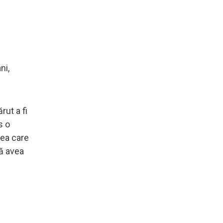
ni,
rut a fi
s o
rea care
că avea