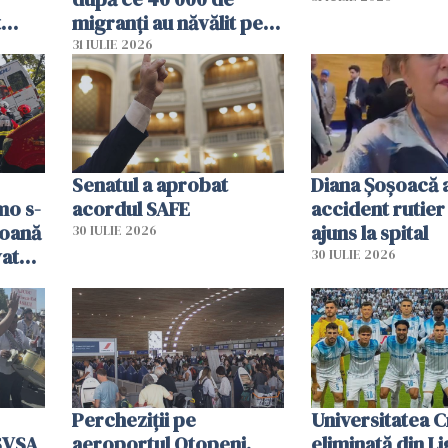
t
migranți au năvălit pe
și o
teritoriul spaniol: „Vom
31 IULIE 2026
ni
mobiliza toate
resursele"
Senatul a aprobat
Diana Șoșoacă a
mo s-
acordul SAFE
accident rutier 
soană
ajuns la spital
30 IULIE 2026
vat
30 IULIE 2026
Percheziții pe
Universitatea C
SVSA
aeroportul Otopeni.
eliminată din Li