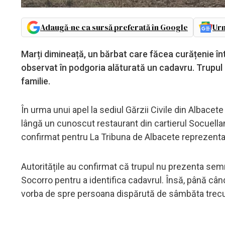
Adaugă-ne ca sursă preferată în Google
Urm
Marți dimineață, un bărbat care făcea curățenie în
observat în podgoria alăturată un cadavru. Trupul n
familie.
În urma unui apel la sediul Gărzii Civile din Albacete
lângă un cunoscut restaurant din cartierul Socuellam
confirmat pentru La Tribuna de Albacete reprezentanț
Autoritățile au confirmat că trupul nu prezenta semn
Socorro pentru a identifica cadavrul. Însă, până câ
vorba de spre persoana dispărută de sâmbăta trecută