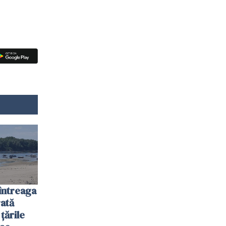
întreaga
ată
 țările