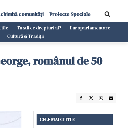
schimbă comunități
Proiecte Speciale
Utile
Tu știi ce drepturi ai?
Europarlamentare
Cultură și Tradiții
George, românul de 50
CELE MAI CITITE