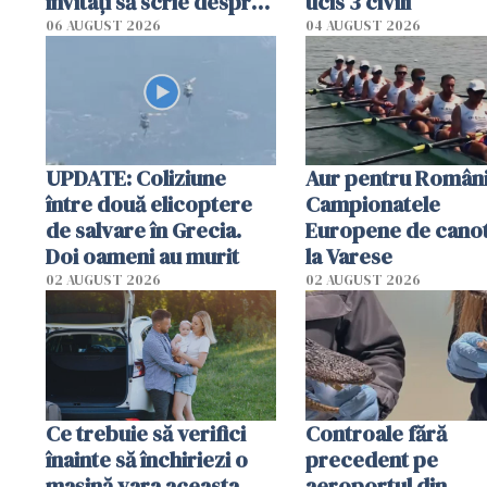
invitați să scrie despre
ucis 3 civili
România într-un volum
06 AUGUST 2026
04 AUGUST 2026
special
UPDATE: Coliziune
Aur pentru Români
între două elicoptere
Campionatele
de salvare în Grecia.
Europene de canot
Doi oameni au murit
la Varese
02 AUGUST 2026
02 AUGUST 2026
Ce trebuie să verifici
Controale fără
înainte să închiriezi o
precedent pe
mașină vara aceasta
aeroportul din