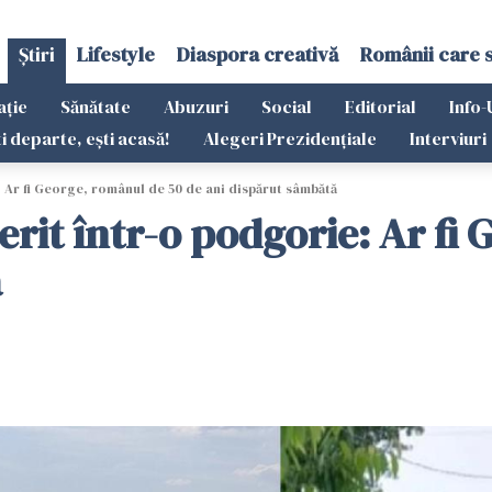
Știri
Lifestyle
Diaspora creativă
Românii care 
ație
Sănătate
Abuzuri
Social
Editorial
Info-
ti departe, ești acasă!
Alegeri Prezidențiale
Interviuri
Ar fi George, românul de 50 de ani dispărut sâmbătă
rit într-o podgorie: Ar fi 
ă