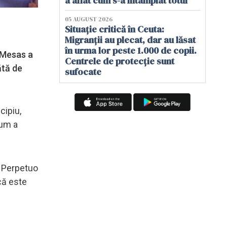
a aflat cum s-a întâmplat totul
05 AUGUST 2026
Situație critică în Ceuta:
Migranții au plecat, dar au lăsat
în urma lor peste 1.000 de copii.
s Mesas a
Centrele de protecție sunt
ătă de
sufocate
cipiu,
cum a
n Perpetuo
că este