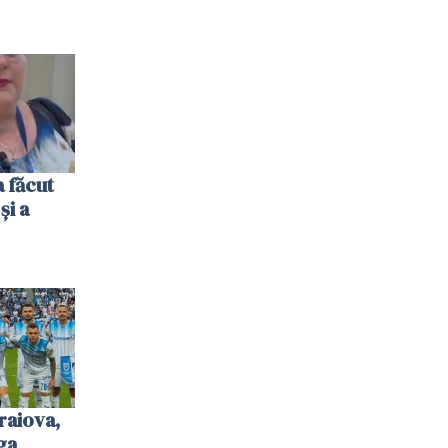
 făcut
și a
raiova,
ga