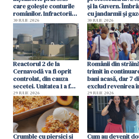
care golește conturile
și la Guvern. Îmbrâ
românilor. Infractorii
cu jandarmii și gaz
folosesc numele
lacrimogene
30 IULIE 2026
30 IULIE 2026
Ghișeul.ro și al Poliției
Române
Reactorul 2 de la
Românii din străin
Cernavodă va fi oprit
trimit în continuar
controlat, din cauza
bani acasă, dar 7 d
secetei. Unitatea 1 a fost
exclud revenirea î
deja oprită
29 IULIE 2026
29 IULIE 2026
Crumble cu piersici și
Cum au devenit do