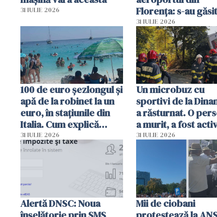
Florența: s-au găsi
31 IULIE 2026
capete de aligator 
31 IULIE 2026
sumă imensă de ba
100 de euro șezlongul și
Un microbuz cu
apă de la robinet la un
sportivi de la Dina
euro, în stațiunile din
a răsturnat. O per
Italia. Cum explică
a murit, a fost acti
autoritățile
planul roșu de
31 IULIE 2026
31 IULIE 2026
intervenție
Alertă DNSC: Noua
Mii de ciobani
înșelătorie prin SMS
protestează la AN