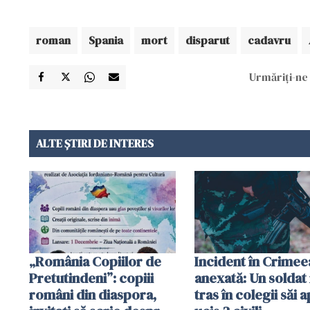
roman
Spania
mort
disparut
cadavru
Urmăriți-ne 
ALTE ȘTIRI DE INTERES
„România Copiilor de
Incident în Crimee
Pretutindeni”: copiii
anexată: Un soldat 
români din diaspora,
tras în colegii săi a