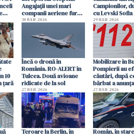
nceli
Angajații unei mari
Campionilor, d
e
companii aeriene furau
cu Levski Sofia
parfumuri, ceasuri și
30 IULIE 2026
29 IULIE 2026
mâncarea destinată
vânzării
ătate
Încă o dronă în
Mobilizare în B
e
România. RO-ALERT în
Pompierii au ef
in 10
Tulcea. Două avioane
căutări, după c
n țară
ridicate de la sol
bărbat a anunțat
că a văzut un o
27 IULIE 2026
27 IULIE 2026
luminos
uă
Teroare la Berlin, în
Român, în stare