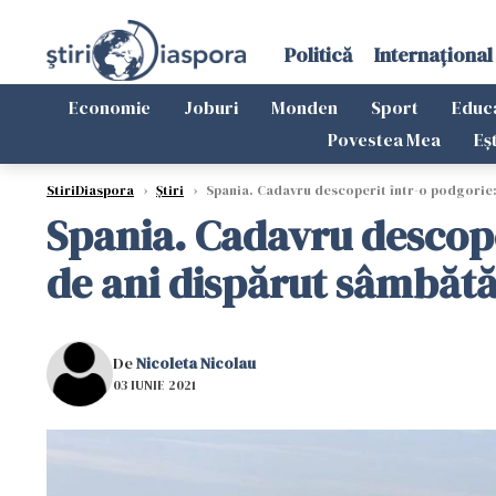
Politică
Internațional
Economie
Joburi
Monden
Sport
Educ
Povestea Mea
Eș
StiriDiaspora
›
Știri
›
Spania. Cadavru descoperit într-o podgorie: 
Spania. Cadavru descope
de ani dispărut sâmbăt
De
Nicoleta Nicolau
03 IUNIE 2021