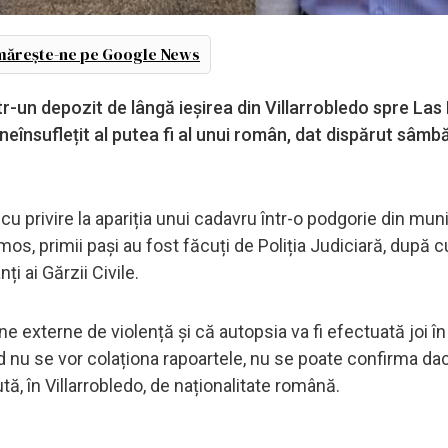
ărește-ne pe Google News
tr-un depozit de lângă ieșirea din Villarrobledo spre La
eînsuflețit al putea fi al unui român, dat dispărut sâmb
 cu privire la apariția unui cadavru într-o podgorie din muni
os, primii pași au fost făcuți de Poliția Judiciară, după 
i ai Gărzii Civile.
e externe de violență și că autopsia va fi efectuată joi î
nd nu se vor colaționa rapoartele, nu se poate confirma da
, în Villarrobledo, de naționalitate română.