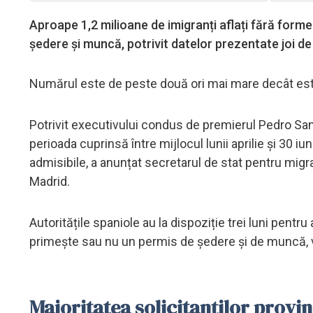
Aproape 1,2 milioane de imigranți aflați fără forme
ședere și muncă, potrivit datelor prezentate joi de
Numărul este de peste două ori mai mare decât estimă
Potrivit executivului condus de premierul Pedro San
perioada cuprinsă între mijlocul lunii aprilie și 30 
admisibile, a anunțat secretarul de stat pentru migra
Madrid.
Autoritățile spaniole au la dispoziție trei luni pentru
primește sau nu un permis de ședere și de muncă, val
Majoritatea solicitanților provi