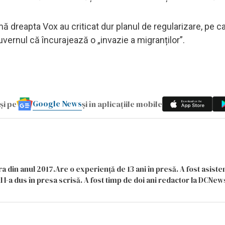
 dreapta Vox au criticat dur planul de regularizare, pe car
uvernul că încurajează o „invazie a migranților”.
Google News
și pe
și în aplicațiile mobile
a din anul 2017.Are o experiență de 13 ani în presă. A fost asiste
 l-a dus în presa scrisă. A fost timp de doi ani redactor la DCNews