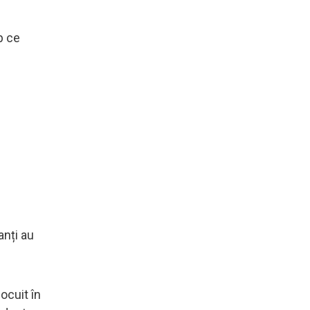
p ce
anți au
ocuit în