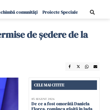
schimbă comunități
Proiecte Speciale
ermise de ședere de la
CELE MAI CITITE
05 AUGUST 2026
De ce a fost omorâtă Daniela
Florea, românca găsită în lada