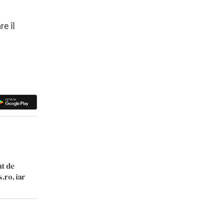
e îl
nt de
.ro, iar