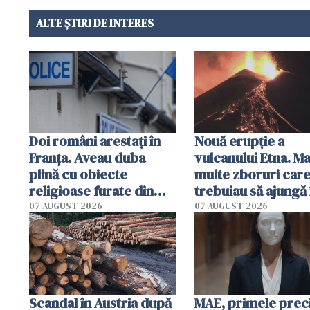
ALTE ȘTIRI DE INTERES
Doi români arestați în
Nouă erupție a
Franța. Aveau duba
vulcanului Etna. Ma
plină cu obiecte
multe zboruri car
religioase furate din
trebuiau să ajungă 
biserici și cimitire
Catania au fost dev
07 AUGUST 2026
07 AUGUST 2026
Scandal în Austria după
MAE, primele preci