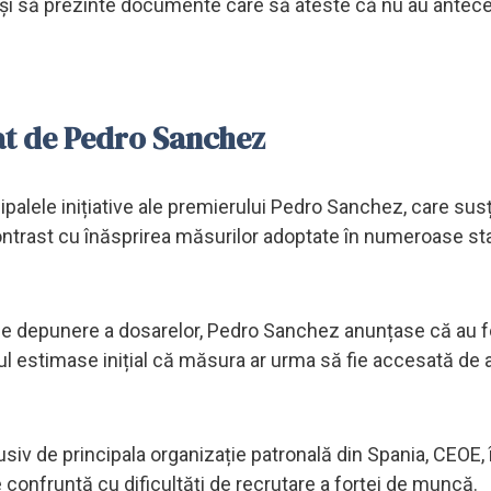
rie și să prezinte documente care să ateste că nu au ante
at de Pedro Sanchez
ipalele inițiative ale premierului Pedro Sanchez, care sus
 contrast cu înăsprirea măsurilor adoptate în numeroase st
 de depunere a dosarelor, Pedro Sanchez anunțase că au f
nul estimase inițial că măsura ar urma să fie accesată de
usiv de principala organizație patronală din Spania, CEOE, 
onfruntă cu dificultăți de recrutare a forței de muncă.