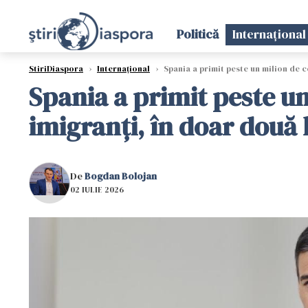
Politică
Internațional
StiriDiaspora
›
Internațional
›
Spania a primit peste un milion de c
Spania a primit peste un
imigranți, în doar două 
De
Bogdan Bolojan
02 IULIE 2026