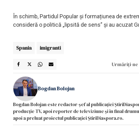
În schimb, Partidul Popular și formațiunea de extremă
consideră o politică „lipsită de sens” și au acuzat G
Spania
imigranti
Urmăriți-ne 
Bogdan Bolojan
Bogdan Bolojan este redactor-șef al publicației ȘtiriDiaspor
producție TV, apoi reporter de televiziune și în final drumul
apoi a preluat proiectul publicației ȘtiriDiaspora.ro.