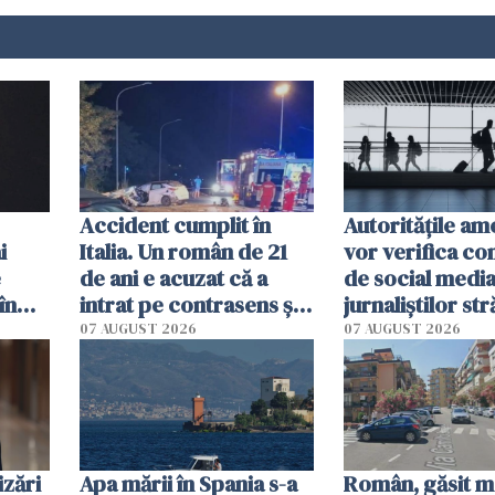
Accident cumplit în
Autorităţile am
i
Italia. Un român de 21
vor verifica co
e
de ani e acuzat că a
de social media
în
intrat pe contrasens și a
jurnaliştilor str
iate
omorât doi oameni
aplică pentru v
07 AUGUST 2026
07 AUGUST 2026
zări
Apa mării în Spania s-a
Român, găsit m