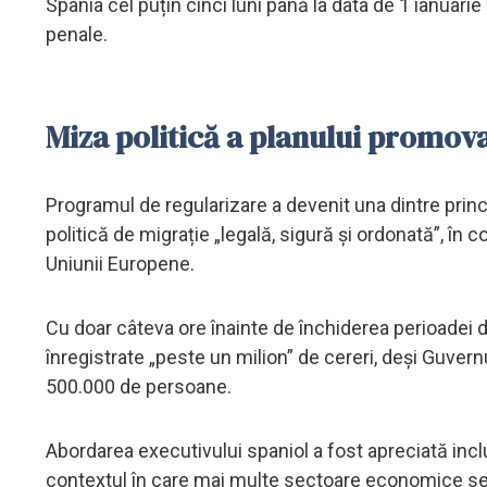
Spania cel puțin cinci luni până la data de 1 ianua
penale.
Miza politică a planului promov
Programul de regularizare a devenit una dintre princ
politică de migrație „legală, sigură și ordonată”, în
Uniunii Europene.
Cu doar câteva ore înainte de închiderea perioadei
înregistrate „peste un milion” de cereri, deși Guver
500.000 de persoane.
Abordarea executivului spaniol a fost apreciată incl
contextul în care mai multe sectoare economice se c