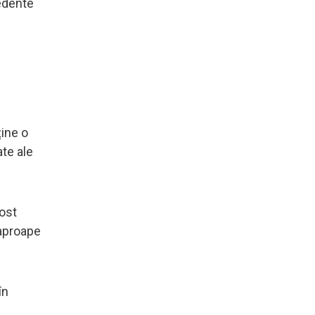
cedente
ține o
ate ale
ost
 aproape
în