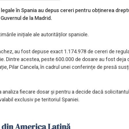
 legale în Spania au depus cereri pentru obținerea drept
 Guvernul de la Madrid.
rile inițiale ale autorităților spaniole.
chez, au fost depuse exact 1.174.978 de cereri de regula
iunie. Dintre acestea, peste 600.000 de dosare au fost deja 
ție, Pilar Cancela, în cadrul unei conferințe de presă susț
 a analiza fiecare dosar și pentru a decide dacă solicitantu
abil exclusiv pe teritoriul Spaniei.
n din America Latină