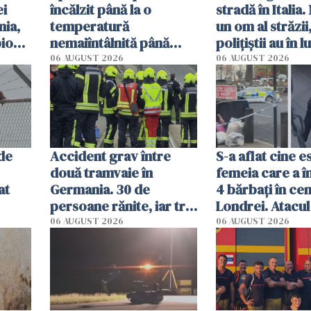
ei
încălzit până la o
stradă în Italia
ia,
temperatură
un om al străzii,
pionaj
nemaiîntâlnită până
polițiștii au în 
acum. Record absolut
singură variant
06 AUGUST 2026
06 AUGUST 2026
în Mediterană
 de
Accident grav între
S-a aflat cine e
două tramvaie în
femeia care a î
at
Germania. 30 de
4 bărbați în cen
persoane rănite, iar trei
Londrei. Atacul 
sunt în stare critică
de 44 de ani, e
06 AUGUST 2026
06 AUGUST 2026
după impact
de anchetatori