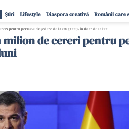
Știri
Lifestyle
Diaspora creativă
Românii care 
ereri pentru permise de ședere de la imigranți, în doar două luni
 milion de cereri pentru p
luni