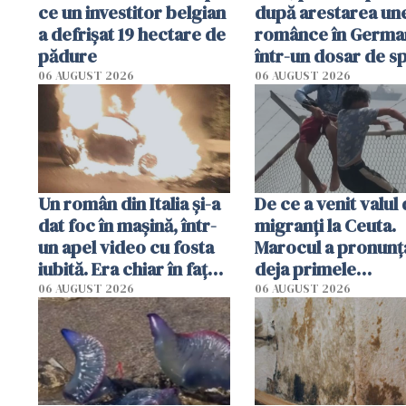
ce un investitor belgian
după arestarea un
a defrișat 19 hectare de
românce în German
pădure
într-un dosar de s
în favoarea Rusiei
06 AUGUST 2026
06 AUGUST 2026
Un român din Italia și-a
De ce a venit valul
dat foc în mașină, într-
migranți la Ceuta.
un apel video cu fosta
Marocul a pronunț
iubită. Era chiar în fața
deja primele
locuinței iubitei din
condamnări
06 AUGUST 2026
06 AUGUST 2026
Milano