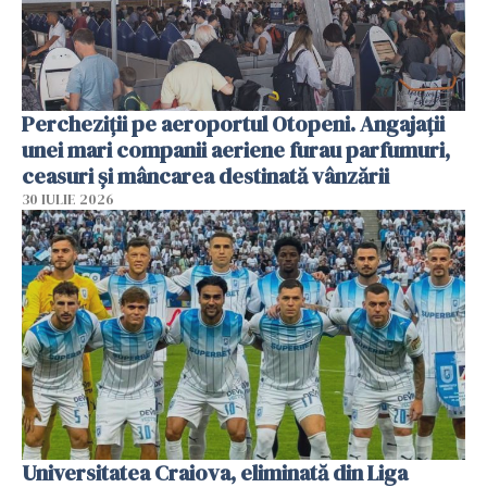
Percheziții pe aeroportul Otopeni. Angajații
unei mari companii aeriene furau parfumuri,
ceasuri și mâncarea destinată vânzării
30 IULIE 2026
Universitatea Craiova, eliminată din Liga