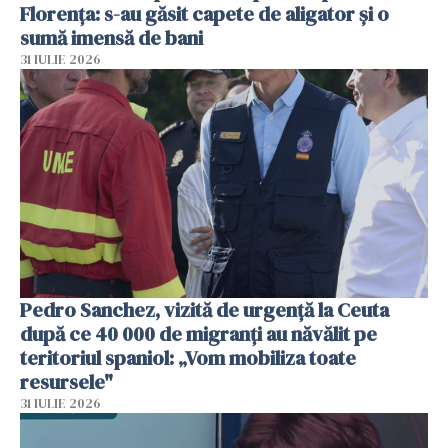
Florența: s-au găsit capete de aligator și o
sumă imensă de bani
31 IULIE 2026
Pedro Sanchez, vizită de urgență la Ceuta
după ce 40 000 de migranți au năvălit pe
teritoriul spaniol: „Vom mobiliza toate
resursele"
31 IULIE 2026