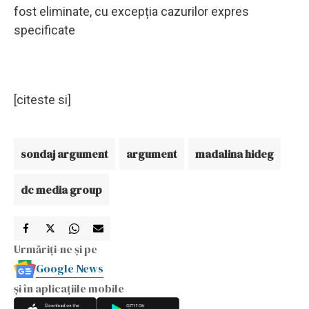
fost eliminate, cu excepția cazurilor expres
specificate
[citeste si]
sondaj argument
argument
madalina hideg
dc media group
Urmăriți-ne și pe
Google News
și în aplicațiile mobile