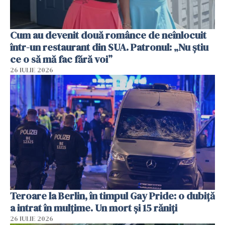
Cum au devenit două românce de neînlocuit
într-un restaurant din SUA. Patronul: „Nu știu
ce o să mă fac fără voi”
26 IULIE 2026
Teroare la Berlin, în timpul Gay Pride: o dubiță
a intrat în mulțime. Un mort și 15 răniți
26 IULIE 2026