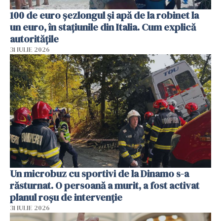
100 de euro șezlongul și apă de la robinet la
un euro, în stațiunile din Italia. Cum explică
autoritățile
31 IULIE 2026
Un microbuz cu sportivi de la Dinamo s-a
răsturnat. O persoană a murit, a fost activat
planul roșu de intervenție
31 IULIE 2026