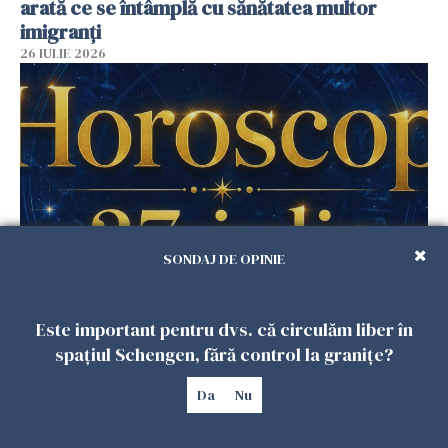
arată ce se întâmplă cu sănătatea multor
imigranți
26 IULIE 2026
SONDAJ DE OPINIE
Horoscop 27 iulie. Lunea care schimbă ritmul
săptămânii. Universul deschide uși
Este important pentru dvs. că circulăm liber în
neașteptate pentru unele zodii
spațiul Schengen, fără control la granițe?
26 IULIE 2026
Da
Nu