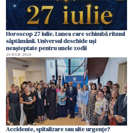
Horoscop 27 iulie. Lunea care schimbă ritmul
săptămânii. Universul deschide uși
neașteptate pentru unele zodii
26 IULIE 2026
Accidente, spitalizare sau alte urgențe?