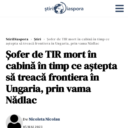
StiriDiaspora
›
Știri
›
Șofer de TIR mort în cabină în timp ce
aștepta să treacă frontiera în Ungaria, prin vama Nădlac
Șofer de TIR mort în
cabină în timp ce aștepta
să treacă frontiera în
Ungaria, prin vama
Nădlac
De
Nicoleta Nicolau
05 MAI 2023