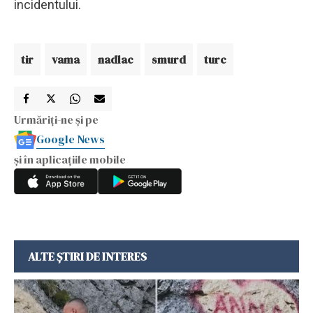
incidentului.
tir
vama
nadlac
smurd
turc
Urmăriți-ne și pe
Google News
și în aplicațiile mobile
ALTE ȘTIRI DE INTERES