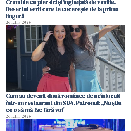
Crumble cu piersici și înghețată de vanilie.
Desertul verii care te cucerește de la prima
lingură
26 IULIE 2026
Cum au devenit două românce de neînlocuit
într-un restaurant din SUA. Patronul: „Nu știu
ce o să mă fac fără voi”
26 IULIE 2026