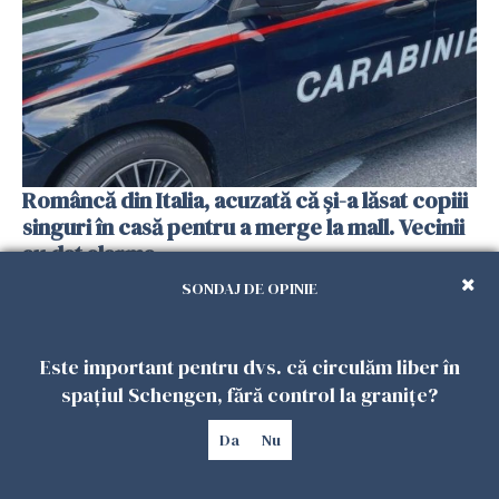
Româncă din Italia, acuzată că și-a lăsat copiii
singuri în casă pentru a merge la mall. Vecinii
au dat alarma
25 IULIE 2026
SONDAJ DE OPINIE
Este important pentru dvs. că circulăm liber în
spațiul Schengen, fără control la granițe?
Da
Nu