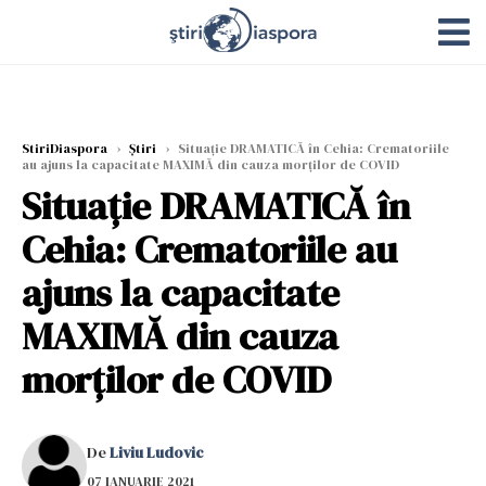
StiriDiaspora
›
Știri
›
Situație DRAMATICĂ în Cehia: Crematoriile
au ajuns la capacitate MAXIMĂ din cauza morților de COVID
Situație DRAMATICĂ în
Cehia: Crematoriile au
ajuns la capacitate
MAXIMĂ din cauza
morților de COVID
De
Liviu Ludovic
07 IANUARIE 2021