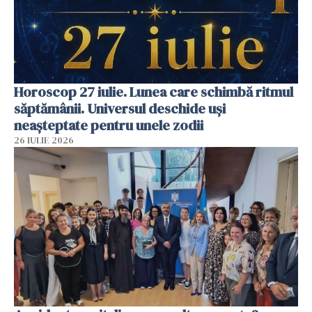
Horoscop 27 iulie. Lunea care schimbă ritmul
săptămânii. Universul deschide uși
neașteptate pentru unele zodii
26 IULIE 2026