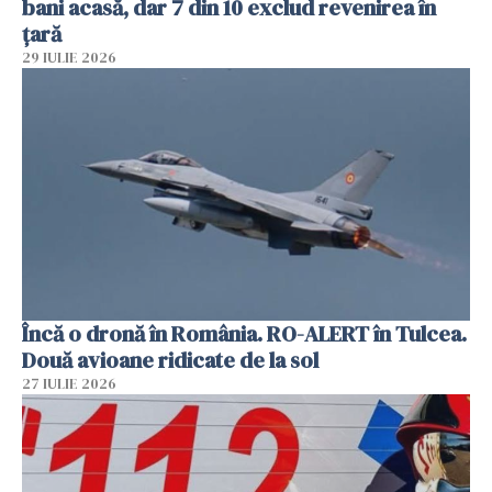
bani acasă, dar 7 din 10 exclud revenirea în
țară
29 IULIE 2026
Încă o dronă în România. RO-ALERT în Tulcea.
Două avioane ridicate de la sol
27 IULIE 2026