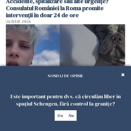
Accidente, spitalizare sau alte urgențe?
Consulatul României la Roma promite
intervenții în doar 24 de ore
26 IULIE 2026
SONDAJ DE OPINIE
Ce a pățit o româncă în timp ce își plimba
Este important pentru dvs. că circulăm liber în
câinele în Germania. Mesajul ei a stârnit
spațiul Schengen, fără control la granițe?
dezbateri aprinse
Da
Nu
25 IULIE 2026