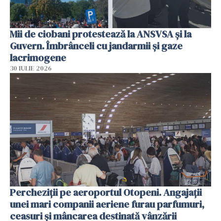
Mii de ciobani protestează la ANSVSA și la
Guvern. Îmbrânceli cu jandarmii și gaze
lacrimogene
30 IULIE 2026
Percheziții pe aeroportul Otopeni. Angajații
unei mari companii aeriene furau parfumuri,
ceasuri și mâncarea destinată vânzării