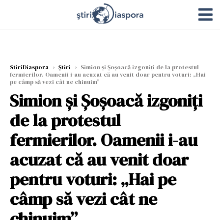
StiriDiaspora
›
Știri
›
Simion și Șoșoacă izgoniți de la protestul
fermierilor. Oamenii i-au acuzat că au venit doar pentru voturi: „Hai
pe câmp să vezi cât ne chinuim”
Simion și Șoșoacă izgoniți
de la protestul
fermierilor. Oamenii i-au
acuzat că au venit doar
pentru voturi: „Hai pe
câmp să vezi cât ne
chinuim”