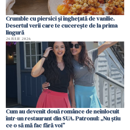
Crumble cu piersici și înghețată de vanilie.
Desertul verii care te cucerește de la prima
lingură
26 IULIE 2026
Cum au devenit două românce de neînlocuit
într-un restaurant din SUA. Patronul: „Nu știu
ce o să mă fac fără voi”