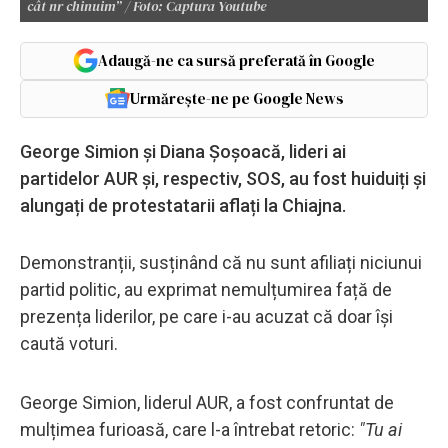
cât nr chinuim” / Foto: Captura Youtube
Adaugă-ne ca sursă preferată în Google
Urmărește-ne pe Google News
George Simion și Diana Șoșoacă, lideri ai
partidelor AUR și, respectiv, SOS, au fost huiduiți și
alungați de protestatarii aflați la Chiajna.
Demonstranții, susținând că nu sunt afiliați niciunui
partid politic, au exprimat nemulțumirea față de
prezența liderilor, pe care i-au acuzat că doar își
caută voturi.
George Simion, liderul AUR, a fost confruntat de
mulțimea furioasă, care l-a întrebat retoric:
"Tu ai