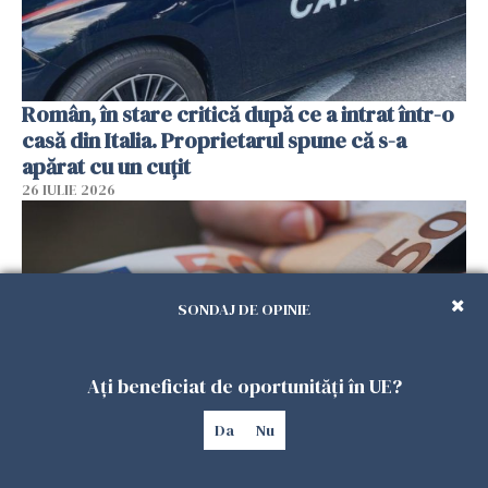
Român, în stare critică după ce a intrat într-o
casă din Italia. Proprietarul spune că s-a
apărat cu un cuțit
26 IULIE 2026
SONDAJ DE OPINIE
Ați beneficiat de oportunități în UE?
Da
Nu
Menajere și îngrijitori, în vizorul Fiscului din