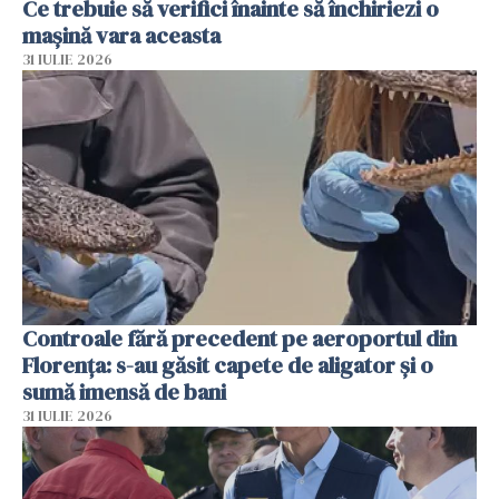
Ce trebuie să verifici înainte să închiriezi o
mașină vara aceasta
31 IULIE 2026
Controale fără precedent pe aeroportul din
Florența: s-au găsit capete de aligator și o
sumă imensă de bani
31 IULIE 2026