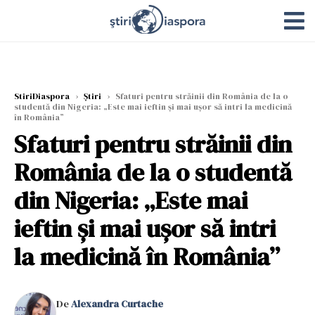
StiriDiaspora
›
Știri
›
Sfaturi pentru străinii din România de la o
studentă din Nigeria: „Este mai ieftin și mai ușor să intri la medicină
în România”
Sfaturi pentru străinii din
România de la o studentă
din Nigeria: „Este mai
ieftin și mai ușor să intri
la medicină în România”
De
Alexandra Curtache