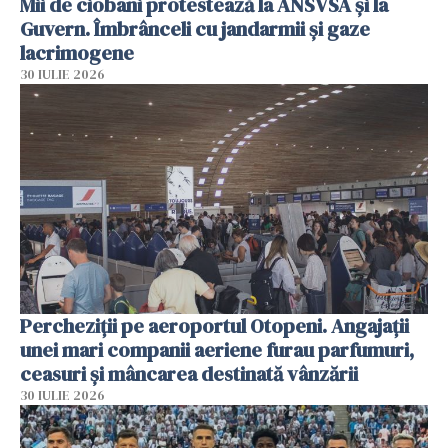
Mii de ciobani protestează la ANSVSA și la
Guvern. Îmbrânceli cu jandarmii și gaze
lacrimogene
30 IULIE 2026
Percheziții pe aeroportul Otopeni. Angajații
unei mari companii aeriene furau parfumuri,
ceasuri și mâncarea destinată vânzării
30 IULIE 2026