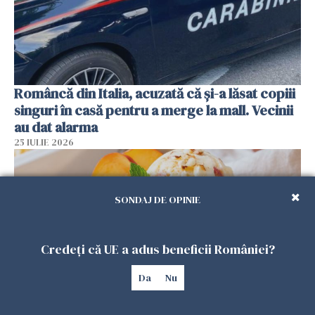
Româncă din Italia, acuzată că și-a lăsat copiii
singuri în casă pentru a merge la mall. Vecinii
au dat alarma
25 IULIE 2026
SONDAJ DE OPINIE
Credeți că UE a adus beneficii României?
Da
Nu