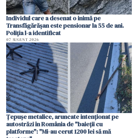
Individul care a desenat o inimă pe
Transfăgărășan este pensionar la 55 de ani.
Poliția l-a identificat
07 AUGUST 2026
Țepușe metalice, aruncate intenționat pe
autostrăzi în România de "baieții cu
platforme": "Mi-au cerut 1200 lei să mă