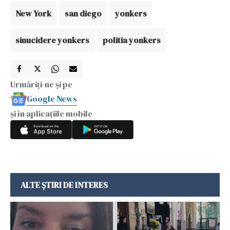
New York
san diego
yonkers
sinucidere yonkers
politia yonkers
Urmăriți-ne și pe
Google News
și în aplicațiile mobile
ALTE ȘTIRI DE INTERES