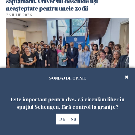
săptămânii. Universul deschide uși
neașteptate pentru unele zodii
26 IULIE 2026
SONDAJ DE OPINIE
Accidente, spitalizare sau alte urgențe?
Consulatul României la Roma promite
Este important pentru dvs. că circulăm liber în
intervenții în doar 24 de ore
spațiul Schengen, fără control la granițe?
26 IULIE 2026
Da
Nu