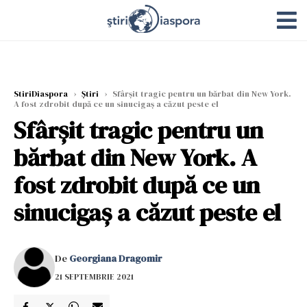
StiriDiaspora
›
Știri
›
Sfârșit tragic pentru un bărbat din New York.
A fost zdrobit după ce un sinucigaș a căzut peste el
Sfârșit tragic pentru un
bărbat din New York. A
fost zdrobit după ce un
sinucigaș a căzut peste el
De
Georgiana Dragomir
21 SEPTEMBRIE 2021