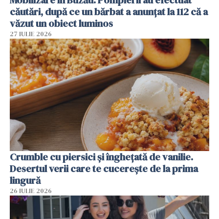
Mobilizare în Buzău. Pompierii au efectuat
căutări, după ce un bărbat a anunțat la 112 că a
văzut un obiect luminos
27 IULIE 2026
Crumble cu piersici și înghețată de vanilie.
Desertul verii care te cucerește de la prima
lingură
26 IULIE 2026