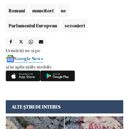
Romani
muncitori
ue
Parlamentul European
sezonieri
Urmăriți-ne și pe
Google News
și în aplicațiile mobile
ALTE ȘTIRI DE INTERES