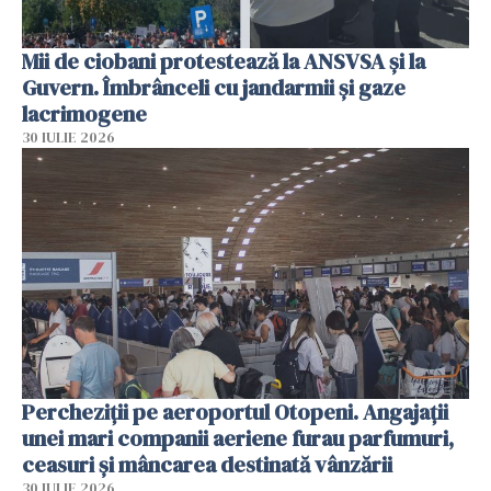
Mii de ciobani protestează la ANSVSA și la
Guvern. Îmbrânceli cu jandarmii și gaze
lacrimogene
30 IULIE 2026
Percheziții pe aeroportul Otopeni. Angajații
unei mari companii aeriene furau parfumuri,
ceasuri și mâncarea destinată vânzării
30 IULIE 2026