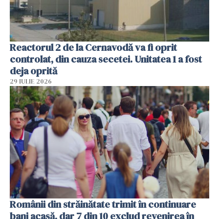
Reactorul 2 de la Cernavodă va fi oprit
controlat, din cauza secetei. Unitatea 1 a fost
deja oprită
29 IULIE 2026
Românii din străinătate trimit în continuare
bani acasă, dar 7 din 10 exclud revenirea în