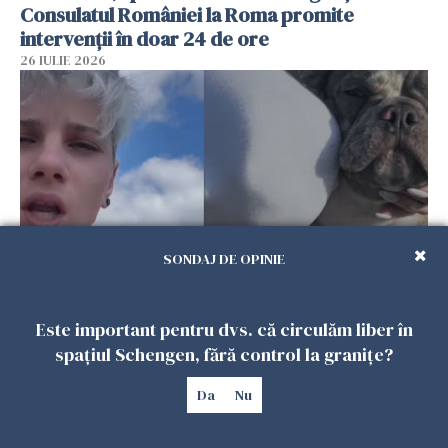
Consulatul României la Roma promite
intervenții în doar 24 de ore
26 IULIE 2026
SONDAJ DE OPINIE
Ce a pățit o româncă în timp ce își plimba
Este important pentru dvs. că circulăm liber în
câinele în Germania. Mesajul ei a stârnit
spațiul Schengen, fără control la granițe?
dezbateri aprinse
25 IULIE 2026
Da
Nu