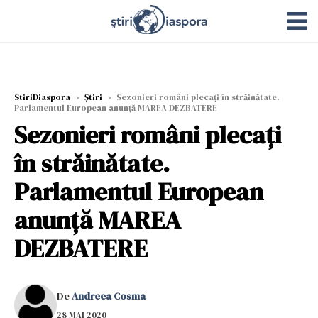
StiriDiaspora
›
Știri
›
Sezonieri români plecaţi în străinătate.
Parlamentul European anunţă MAREA DEZBATERE
Sezonieri români plecaţi
în străinătate.
Parlamentul European
anunţă MAREA
DEZBATERE
De
Andreea Cosma
28 MAI 2020