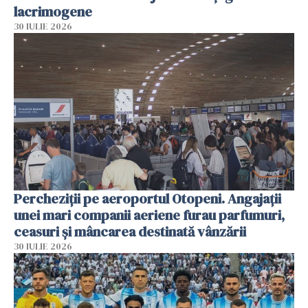
lacrimogene
30 IULIE 2026
Percheziții pe aeroportul Otopeni. Angajații
unei mari companii aeriene furau parfumuri,
ceasuri și mâncarea destinată vânzării
30 IULIE 2026