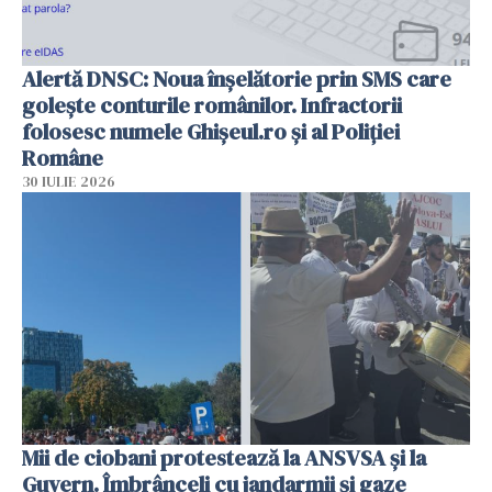
Alertă DNSC: Noua înșelătorie prin SMS care
golește conturile românilor. Infractorii
folosesc numele Ghișeul.ro și al Poliției
Române
30 IULIE 2026
Mii de ciobani protestează la ANSVSA și la
Guvern. Îmbrânceli cu jandarmii și gaze