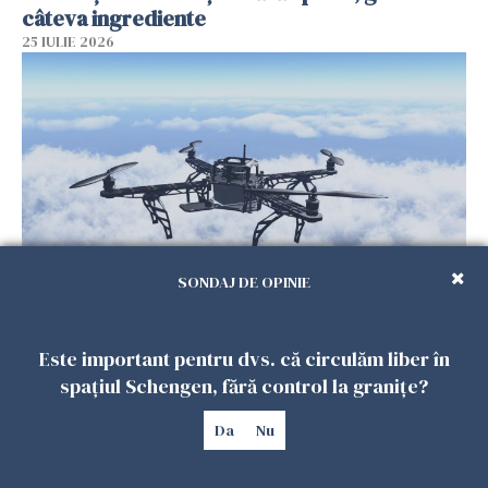
câteva ingrediente
25 IULIE 2026
SONDAJ DE OPINIE
Încă o dronă a fost doborâtă de un F-16
românesc după ce a intrat ilegal în spațiul
Este important pentru dvs. că circulăm liber în
aerian al României
spațiul Schengen, fără control la granițe?
25 IULIE 2026
Da
Nu