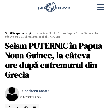
StiriDiaspora
›
Știri
›
Seism PUTERNIC în Papua Noua Guinee, la
câteva ore după cutremurul din Grecia
Seism PUTERNIC în Papua
Noua Guinee, la câteva
ore după cutremurul din
Grecia
De
Andreea Cosma
30 MARTIE 2019