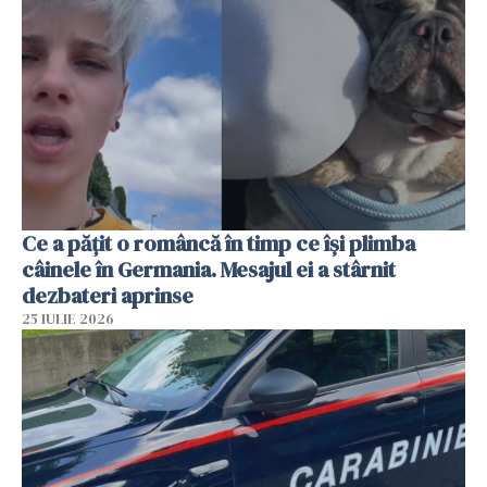
Ce a pățit o româncă în timp ce își plimba
câinele în Germania. Mesajul ei a stârnit
dezbateri aprinse
25 IULIE 2026