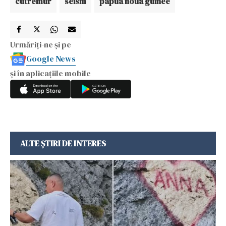
cutremur
seism
papua noua guinee
Urmăriți-ne și pe
Google News
și în aplicațiile mobile
ALTE ȘTIRI DE INTERES