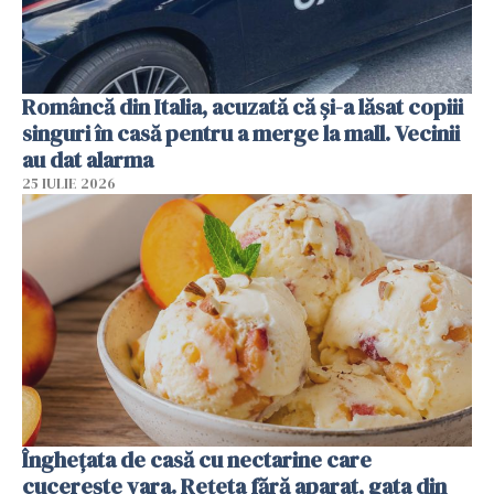
Româncă din Italia, acuzată că și-a lăsat copiii
singuri în casă pentru a merge la mall. Vecinii
au dat alarma
25 IULIE 2026
Înghețata de casă cu nectarine care
cucerește vara. Rețeta fără aparat, gata din