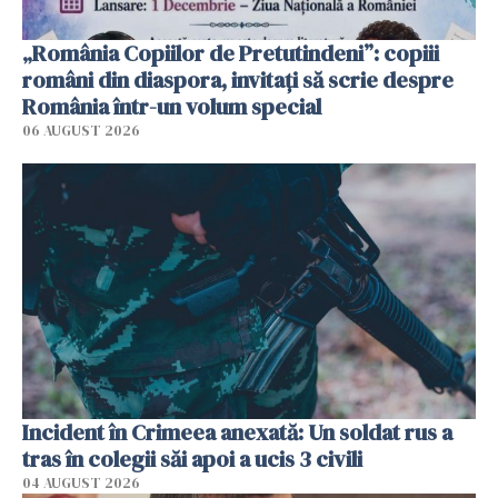
„România Copiilor de Pretutindeni”: copiii
români din diaspora, invitați să scrie despre
România într-un volum special
06 AUGUST 2026
Incident în Crimeea anexată: Un soldat rus a
tras în colegii săi apoi a ucis 3 civili
04 AUGUST 2026