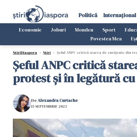
Politică
Internațional
Economie
Joburi
Monden
Sport
Educ
Povestea Mea
Eș
StiriDiaspora
›
Știri
›
Şeful ANPC critică starea de curățenie din tre
Şeful ANPC critică stare
protest şi în legătură c
De
Alexandra Curtache
15 SEPTEMBRIE 2023