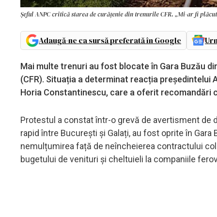
Şeful ANPC critică starea de curățenie din trenurile CFR. „Mi-ar fi plăcu
Adaugă-ne ca sursă preferată în Google
Urm
Mai multe trenuri au fost blocate în Gara Buzău d
(CFR). Situația a determinat reacția președintelui
Horia Constantinescu, care a oferit recomandări căl
Protestul a constat într-o grevă de avertisment de do
rapid între București și Galați, au fost oprite în Ga
nemulțumirea față de neîncheierea contractului cole
bugetului de venituri și cheltuieli la companiile fer