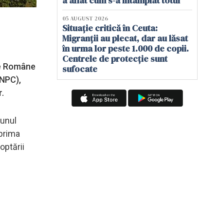
a aflat cum s-a întâmplat totul
05 AUGUST 2026
Situație critică în Ceuta:
Migranții au plecat, dar au lăsat
în urma lor peste 1.000 de copii.
Centrele de protecție sunt
te Române
sufocate
ANPC),
r.
 unul
xprima
optării