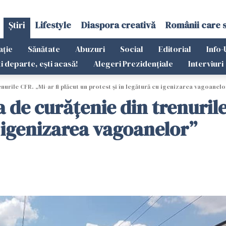
Știri
Lifestyle
Diaspora creativă
Românii care 
ație
Sănătate
Abuzuri
Social
Editorial
Info-
ti departe, ești acasă!
Alegeri Prezidențiale
Interviuri
nurile CFR. „Mi-ar fi plăcut un protest şi în legătură cu igenizarea vagoanelo
a de curățenie din trenurile
u igenizarea vagoanelor”