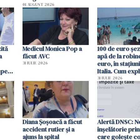
01 AUGUST 2026
ită
Medicul Monica Pop a
100 de euro șez
a
făcut AVC
apă de la robine
euro, în stațiuni
31 IULIE 2026
 pe
Italia. Cum expl
 „Vom
autoritățile
31 IULIE 2026
Diana Șoșoacă a făcut
Alertă DNSC: N
accident rutier și a
înșelătorie pri
ajuns la spital
care golește co