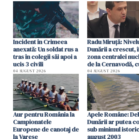
Incident în Crimeea
Radu Miruţă: Nivel
anexată: Un soldat rus a
Dunării a crescut, 
tras în colegii săi apoi a
zona centralei nuc
ucis 3 civili
de la Cernavodă, c
cm faţă de ziua tr
04 AUGUST 2026
04 AUGUST 2026
Aur pentru România la
Apele Române: Deb
Campionatele
Dunării ar putea c
Europene de canotaj de
sub minimul istoric
la Varese
august 2003