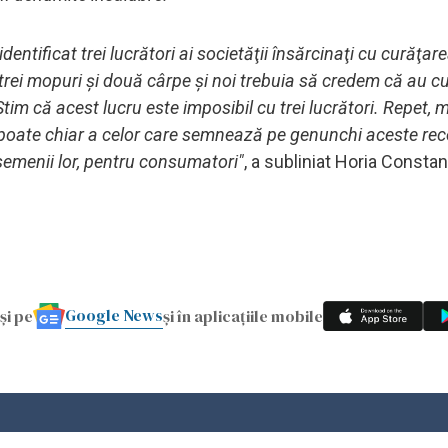
dentificat trei lucrători ai societăţii însărcinaţi cu curăţar
trei mopuri şi două cârpe şi noi trebuia să credem că au cu
m că acest lucru este imposibil cu trei lucrători. Repet, m
 poate chiar a celor care semnează pe genunchi aceste rece
semenii lor, pentru consumatori"
, a subliniat Horia Consta
Google News
și pe
și în aplicațiile mobile