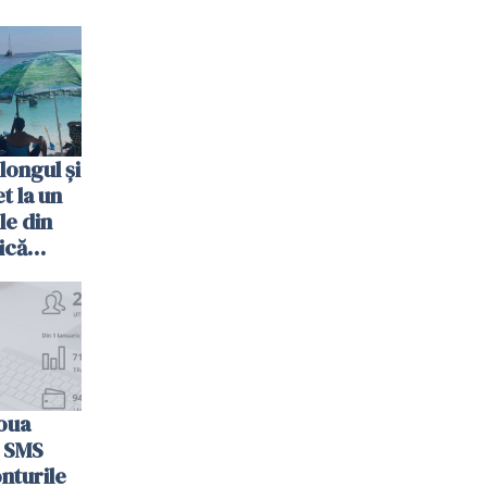
longul și
t la un
le din
ică
oua
n SMS
nturile