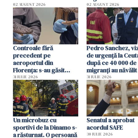
02 AUGUST 2026
02 AUGUST 2026
Controale fără
Pedro Sanchez, viz
precedent pe
de urgență la Ceut
aeroportul din
după ce 40 000 de
Florența: s-au găsit
migranți au năvălit
capete de aligator și o
teritoriul spaniol:
31 IULIE 2026
31 IULIE 2026
sumă imensă de bani
mobiliza toate
resursele"
Un microbuz cu
Senatul a aprobat
sportivi de la Dinamo s-
acordul SAFE
a răsturnat. O persoană
30 IULIE 2026