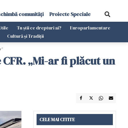
schimbă comunități
Proiecte Speciale
Utile
Tu știi ce drepturi ai?
Europarlamentare
Cultură și Tradiții
r”
 CFR. „Mi-ar fi plăcut un
CELE MAI CITITE