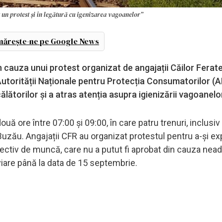
t un protest şi în legătură cu igenizarea vagoanelor”
ărește-ne pe Google News
in cauza unui protest organizat de angajații Căilor Fera
 Autorității Naționale pentru Protecția Consumatorilor (
ătorilor și a atras atenția asupra igienizării vagoanelo
uă ore între 07:00 și 09:00, în care patru trenuri, inclusiv
ra Buzău. Angajații CFR au organizat protestul pentru a-și e
ctiv de muncă, care nu a putut fi aprobat din cauza nead
oviare până la data de 15 septembrie.