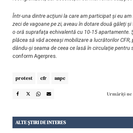
Într-una dintre acţiuni la care am participat şi eu am i
zeci de vagoane pe zi, aveau în dotare două găleţi şi 
o oră suprafaţa echivalentă cu 10-15 apartamente. Şti
plăcea să văd aceeaşi mobilizare a lucrătorilor CFR,
dându-şi seama de ceea ce lasă în circulaţie pentru 
conform Agerpres.
protest
cfr
anpc
Urmăriți-ne 
ALTE ȘTIRI DE INTERES