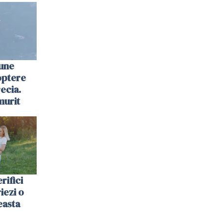
une
optere
ecia.
murit
rifici
riezi o
easta