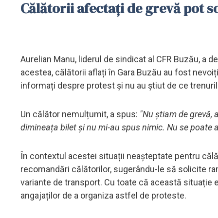
Călătorii afectați de grevă pot 
Aurelian Manu, liderul de sindicat al CFR Buzău, a de
acestea, călătorii aflați în Gara Buzău au fost nevoiți
informați despre protest și nu au știut de ce trenuril
Un călător nemulțumit, a spus:
"Nu știam de grevă, am
dimineața bilet și nu mi-au spus nimic. Nu se poate 
În contextul acestei situații neașteptate pentru căl
recomandări călătorilor, sugerându-le să solicite ram
variante de transport. Cu toate că această situație e
angajaților de a organiza astfel de proteste.