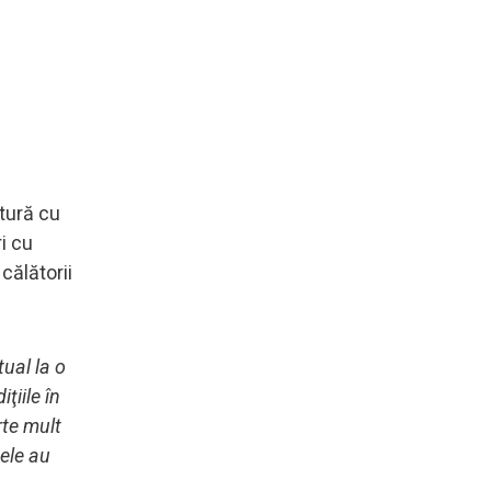
tură cu
i cu
 călătorii
ual la o
ţiile în
rte mult
nele au