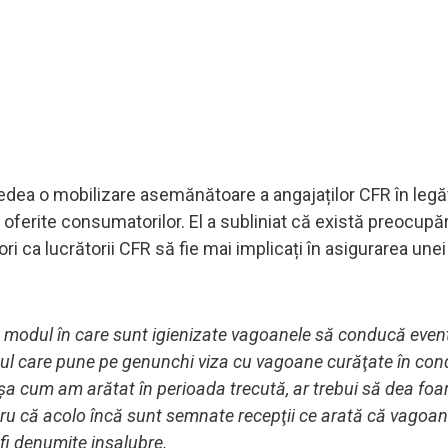
vedea o mobilizare asemănătoare a angajaților CFR în legă
 oferite consumatorilor. El a subliniat că există preocupăr
ori ca lucrătorii CFR să fie mai implicați în asigurarea unei
 cu modul în care sunt igienizate vagoanele să conducă event
l care pune pe genunchi viza cu vagoane curăţate în condi
şa cum am arătat în perioada trecută, ar trebui să dea foa
ntru că acolo încă sunt semnate recepţii ce arată că vagoa
t fi denumite insalubre.