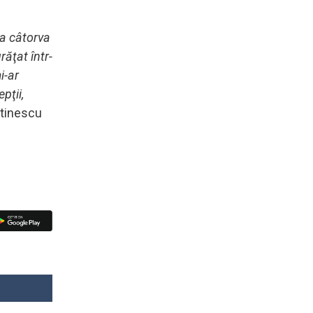
ea câtorva
răţat într-
i-ar
pţii,
ntinescu