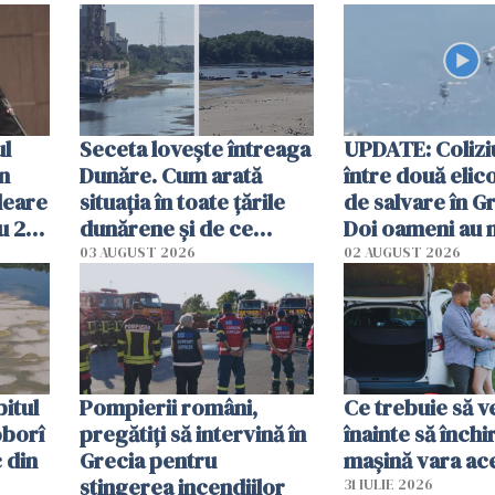
ul
Seceta lovește întreaga
UPDATE: Colizi
în
Dunăre. Cum arată
între două elic
leare
situația în toate țările
de salvare în Gr
u 2
dunărene și de ce
Doi oameni au 
ecută
România resimte
03 AUGUST 2026
02 AUGUST 2026
efectele, deși a plouat
în iulie
itul
Pompierii români,
Ce trebuie să ve
oborî
pregătiţi să intervină în
înainte să închi
 din
Grecia pentru
mașină vara ac
stingerea incendiilor
31 IULIE 2026