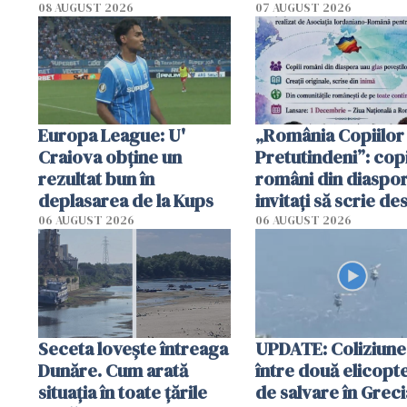
se trăiește mai bine ca
Poliția l-a identific
08 AUGUST 2026
07 AUGUST 2026
în Anglia. E schimbat"
Europa League: U'
„România Copiilor
Craiova obține un
Pretutindeni”: copi
rezultat bun în
români din diaspor
deplasarea de la Kups
invitați să scrie de
România într-un v
06 AUGUST 2026
06 AUGUST 2026
special
Seceta lovește întreaga
UPDATE: Coliziune
Dunăre. Cum arată
între două elicopt
situația în toate țările
de salvare în Greci