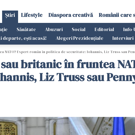
Știri
Lifestyle
Diaspora creativă
Românii care 
ație
Sănătate
Abuzuri
Social
Editorial
Info-
ti departe, ești acasă!
Alegeri Prezidențiale
Interviuri
ea NATO? Expert român în politica de securitate: Iohannis, Liz Truss sau P
sau britanic în fruntea N
Iohannis, Liz Truss sau Pen