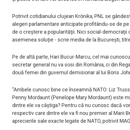
Potrivit cotidianului clujean Krónika, PNL se gândest
alegeri parlamentare anticipate profitându-se de pe
de o creştere a popularităţii. Nici social-democraţii c
asemenea soluţie - scrie media de la Bucureşti, ti
Pe de altă parte, Hari Bucur-Marcu, cel mai cunoscu
secretar general nu va sosi din România, ci din Rega
două femei din guvernul demisionar al lui Boris Joh
"Ambele cunosc bine ce înseamnă NATO: Liz Truss (M
Penny Mordaunt (Penelope Mary Mordaunt) este minist
dintre ele va câştiga? Pentru că nu cunosc dacă vor
respectiv care dintre ele va fi nou premier al Marii
aprecierile sale exacte legate de NATO, potrivit M