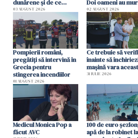
dunărene și de ce
Doi oameni au mur
România resimte
03 AUGUST 2026
02 AUGUST 2026
efectele, deși a plouat
în iulie
Pompierii români,
Ce trebuie să verif
pregătiţi să intervină în
înainte să închiriez
Grecia pentru
mașină vara aceas
stingerea incendiilor
31 IULIE 2026
01 AUGUST 2026
Medicul Monica Pop a
100 de euro șezlong
făcut AVC
apă de la robinet l