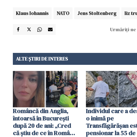
Klaus Iohannis
NATO
Jens Stoltenberg
liz tr
Urmăriți-ne 
ALTE ȘTIRI DE INTERES
Româncă din Anglia,
Individul care a d
întoarsă în București
o inimă pe
după 20 de ani: „Cred
Transfăgărășan es
că știu de ce în România
pensionar la 55 de 