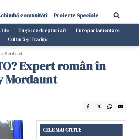
schimbă comunități
Proiecte Speciale
Utile
Tu știi ce drepturi ai?
Europarlamentare
Cultură și Tradiții
enny Mordaunt
ATO? Expert român în
ny Mordaunt
CELE MAI CITITE