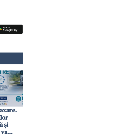
axare.
elor
ă şi
 va