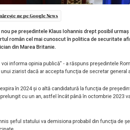
ărește-ne pe Google News
n nou pe preşedintele Klaus Iohannis drept posibil urmaş 
tul român cel mai cunoscut în politica de securitate af
ician din Marea Britanie.
poi voi informa opinia publică" - a răspuns preşedintele Rom
 unui ziarist dacă ar accepta funcţia de secretar general 
expira în 2024 şi o altă candidatură la funcţia de preşedin
t prelungit cu un an, astfel încât până în octombrie 2023 v
nnis şeful statului va demisiona probabil din funcţia de şe
cipate.