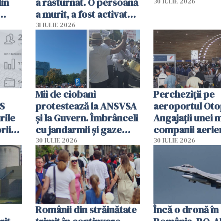
din
a răsturnat. O persoană
30 IULIE 2026
a murit, a fost activat
planul roșu de
31 IULIE 2026
intervenție
Mii de ciobani
Percheziții pe
MS
protestează la ANSVSA
aeroportul Oto
rile
și la Guvern. Îmbrânceli
Angajații unei 
rii
cu jandarmii și gaze
companii aerie
lacrimogene
parfumuri, ceas
30 IULIE 2026
30 IULIE 2026
ției
mâncarea desti
vânzării
Românii din străinătate
Încă o dronă în