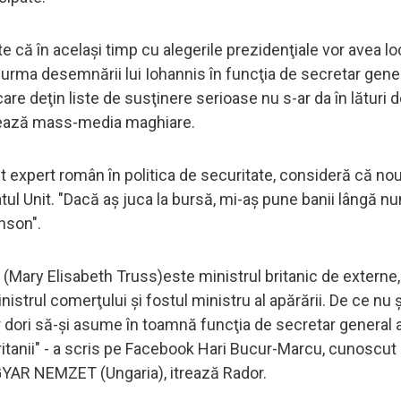
e că în acelaşi timp cu alegerile prezidenţiale vor avea lo
 urma desemnării lui Iohannis în funcţia de secretar gen
are deţin liste de susţinere serioase nu s-ar da în lături d
trează mass-media maghiare.
t expert român în politica de securitate, consideră că nou
tul Unit. "Dacă aş juca la bursă, mi-aş pune banii lângă n
nson".
ary Elisabeth Truss)este ministrul britanic de externe, 
rul comerţului şi fostul ministru al apărării. De ce nu ş
 dori să-şi asume în toamnă funcţia de secretar general 
 Britanii" - a scris pe Facebook Hari Bucur-Marcu, cunoscut
AGYAR NEMZET (Ungaria), itrează Rador.