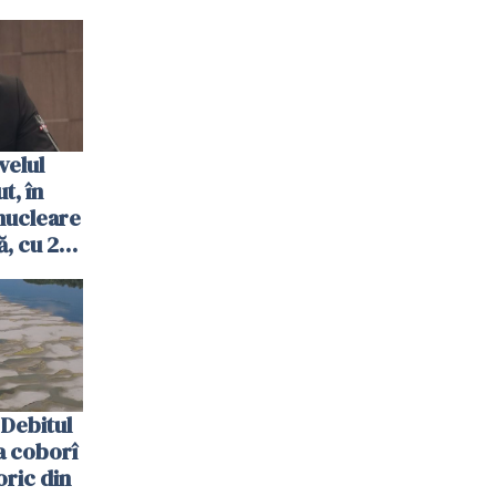
ombrie
velul
t, în
nucleare
, cu 2
 trecută
Debitul
a coborî
oric din