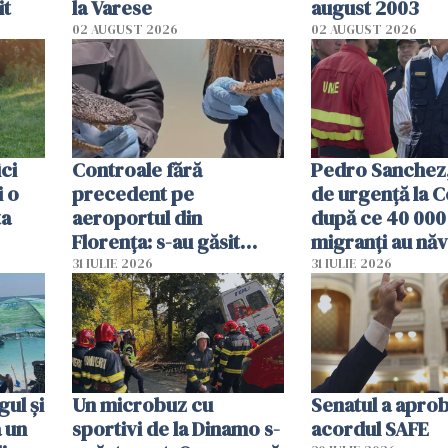
it
la Varese
august 2003
02 AUGUST 2026
02 AUGUST 2026
ici
Controale fără
Pedro Sanchez, 
i o
precedent pe
de urgență la C
ta
aeroportul din
după ce 40 000
Florența: s-au găsit
migranți au năv
capete de aligator și o
teritoriul spani
31 IULIE 2026
31 IULIE 2026
sumă imensă de bani
mobiliza toate
resursele"
ul și
Un microbuz cu
Senatul a apro
a un
sportivi de la Dinamo s-
acordul SAFE