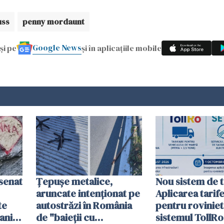
uss
penny mordaunt
Google News
și pe
și în aplicațiile mobile
esenat
Țepușe metalice,
Nou sistem de t
aruncate intenționat pe
Aplicarea tarif
te
autostrăzi în România
pentru roviniet
ani.
de "baieții cu
sistemul TollRo