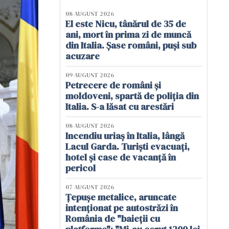
08 AUGUST 2026
El este Nicu, tânărul de 35 de
ani, mort în prima zi de muncă
din Italia. Șase români, puși sub
acuzare
09 AUGUST 2026
Petrecere de români și
moldoveni, spartă de poliția din
Italia. S-a lăsat cu arestări
08 AUGUST 2026
Incendiu uriaș în Italia, lângă
Lacul Garda. Turiști evacuați,
hotel și case de vacanță în
pericol
07 AUGUST 2026
Țepușe metalice, aruncate
intenționat pe autostrăzi în
România de "baieții cu