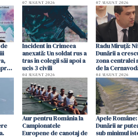
at
platforme": "Mi-au
începe la 1 oct
07 AUGUST 2026
07 AUGUST 2026
cerut 1200 lei să mă
tracteze"
 de
Incident în Crimeea
Radu Miruţă: Ni
ii
anexată: Un soldat rus a
Dunării a crescu
a,
tras în colegii săi apoi a
zona centralei 
spre
ucis 3 civili
de la Cernavodă
olum
cm faţă de ziua
04 AUGUST 2026
04 AUGUST 2026
Aur pentru România la
Apele Române: 
ere
Campionatele
Dunării ar pute
a.
Europene de canotaj de
sub minimul ist