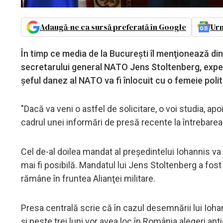
Adaugă-ne ca sursă preferată în Google
Urm
În timp ce media de la Bucureşti îl menţionează di
secretarului general NATO Jens Stoltenberg, exper
şeful danez al NATO va fi înlocuit cu o femeie polit
"Dacă va veni o astfel de solicitare, o voi studia, a
cadrul unei informări de presă recente la întrebarea
Cel de-al doilea mandat al preşedintelui Iohannis va 
mai fi posibilă. Mandatul lui Jens Stoltenberg a fos
rămâne în fruntea Alianţei militare.
Presa centrală scrie că în cazul desemnării lui Ioha
şi peste trei luni vor avea loc în România alegeri anti