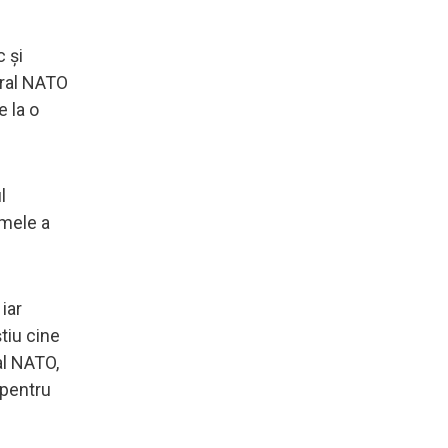
c şi
eral NATO
e la o
l
umele a
iar
tiu cine
al NATO,
 pentru