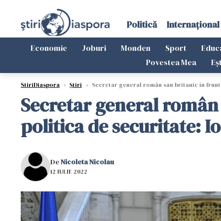
Politică
Internațional
Economie
Joburi
Monden
Sport
Educ
Povestea Mea
Eș
StiriDiaspora
›
Știri
›
Secretar general român sau britanic în frunt
Secretar general român 
politica de securitate: 
De
Nicoleta Nicolau
12 IULIE 2022