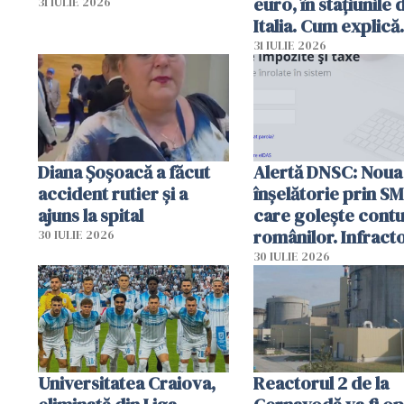
euro, în stațiunile 
31 IULIE 2026
Italia. Cum explică
autoritățile
31 IULIE 2026
Diana Șoșoacă a făcut
Alertă DNSC: Noua
accident rutier și a
înșelătorie prin S
ajuns la spital
care golește contu
românilor. Infracto
30 IULIE 2026
folosesc numele
30 IULIE 2026
Ghișeul.ro și al Poli
Române
Universitatea Craiova,
Reactorul 2 de la