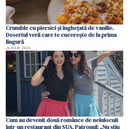
Crumble cu piersici și înghețată de vanilie.
Desertul verii care te cucerește de la prima
lingură
26 IULIE 2026
Cum au devenit două românce de neînlocuit
într-un restaurant din SUA. Patronul: „Nu știu