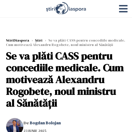
StiriDiaspora
›
Știri
›
Se va plăti CASS pentru concediile medicale.
Cum motivează Alexandru Rogobete, noul ministru al Sănătății
Se va plăti CASS pentru
concediile medicale. Cum
motivează Alexandru
Rogobete, noul ministru
al Sănătății
De
Bogdan Bolojan
23 IUNIE 2025