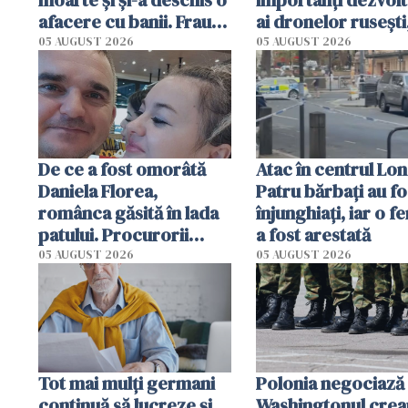
afacere cu banii. Frauda
ai dronelor rusești
de 230.000 de euro,
grav rănit într-un
05 AUGUST 2026
05 AUGUST 2026
descoperită de
atentat cu bombă
autorități
De ce a fost omorâtă
Atac în centrul Lon
Daniela Florea,
Patru bărbați au fo
românca găsită în lada
înjunghiați, iar o f
patului. Procurorii
a fost arestată
italieni i-au reconstituit
05 AUGUST 2026
05 AUGUST 2026
ultimele momente din
viață
Tot mai mulți germani
Polonia negociază
continuă să lucreze și
Washingtonul crea