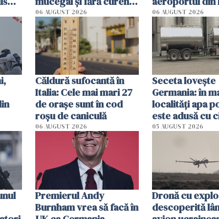
is
mucegai și fără curent.
aeroportul din 
 San
Inspectorii primăriei
Un "scenariu de
06 AUGUST 2026
06 AUGUST 2026
din Germania i-au
hibrid"
evacuat pe loc
i,
Căldură sufocantă în
Seceta lovește
Italia: Cele mai mari 27
Germania: în m
din
de orașe sunt în cod
localități apa p
roșu de caniculă
este adusă cu c
de lapte. Autori
06 AUGUST 2026
05 AUGUST 2026
impun restricți
consum
unul
Premierul Andy
Dronă cu exploz
Burnham vrea să facă în
descoperită lâ
atori
UK ca Germania.
avion ucrainea