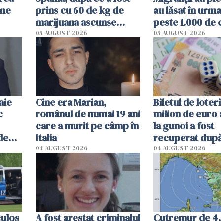
ane
prins cu 60 de kg de
au lăsat în urma
marijuana ascunse
peste 1.000 de c
printre electrocasnice
Centrele de pr
05 AUGUST 2026
05 AUGUST 2026
uzate
sunt sufocate
aie
Cine era Marian,
Biletul de loter
c
românul de numai 19 ani
milion de euro
care a murit pe câmp în
la gunoi a fost
de
Italia
recuperat după
operațiune incr
04 AUGUST 2026
04 AUGUST 2026
itică
în Italia
culos
A fost arestat criminalul
Cutremur de 4.