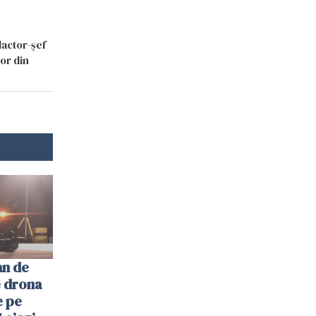
dactor-șef
lor din
an de
e drona
e pe