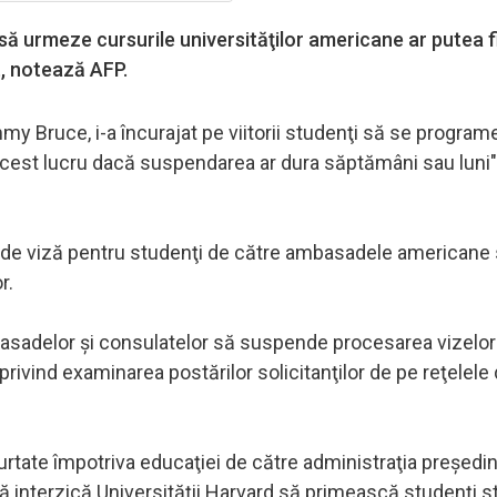
ă urmeze cursurile universităţilor americane ar putea f
t, notează AFP.
y Bruce, i-a încurajat pe viitorii studenţi să se program
acest lucru dacă suspendarea ar dura săptămâni sau luni"
or de viză pentru studenţi de către ambasadele americane
r.
asadelor şi consulatelor să suspende procesarea vizelor
rivind examinarea postărilor solicitanţilor de pe reţelele
purtate împotriva educaţiei de către administraţia preşedin
ă interzică Universităţii Harvard să primească studenţi str