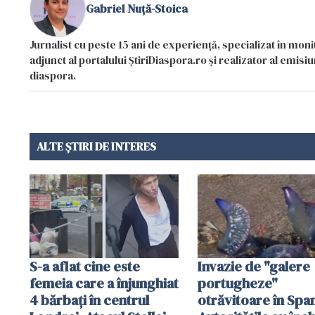
Gabriel Nuță-Stoica
Jurnalist cu peste 15 ani de experiență, specializat în mon
adjunct al portalului ȘtiriDiaspora.ro și realizator al emi
diaspora.
ALTE ȘTIRI DE INTERES
S-a aflat cine este
Invazie de "galere
femeia care a înjunghiat
portugheze"
4 bărbați în centrul
otrăvitoare în Span