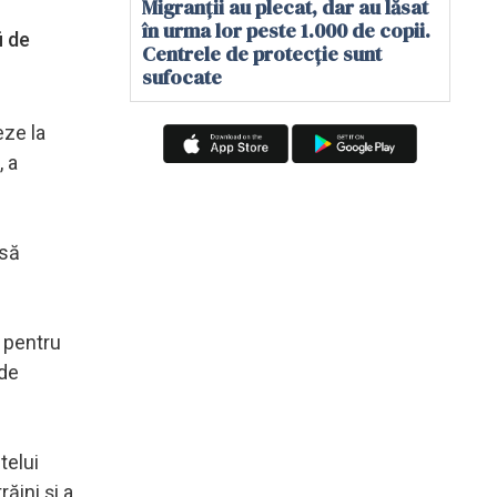
Migranții au plecat, dar au lăsat
în urma lor peste 1.000 de copii.
i de
Centrele de protecție sunt
sufocate
eze la
, a
 să
 pentru
 de
telui
ăini şi a