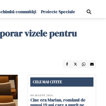
schimbă comunități
Proiecte Speciale
orar vizele pentru
CELE MAI CITITE
04 AUGUST 2026
Cine era Marian, românul de
numai 19 ani care a murit pe