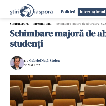
Politică
Internațional
StiriDiaspora
›
Internațional
›
Schimbare majoră de abordare: SUA 
Schimbare majoră de ab
studenți
De
Gabriel Nuță-Stoica
30 MAI 2025