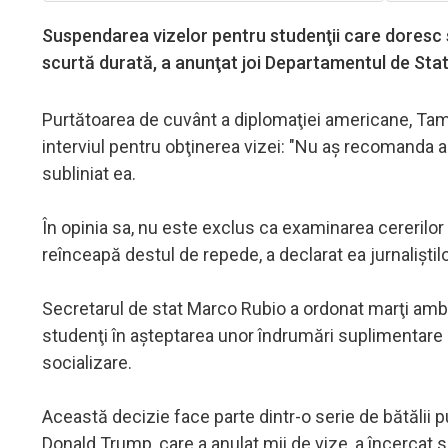
Suspendarea vizelor pentru studenţii care doresc s
scurtă durată, a anunţat joi Departamentul de Sta
Purtătoarea de cuvânt a diplomaţiei americane, Tamm
interviul pentru obţinerea vizei: "Nu aş recomanda 
subliniat ea.
În opinia sa, nu este exclus ca examinarea cereril
reînceapă destul de repede, a declarat ea jurnaliştilo
Secretarul de stat Marco Rubio a ordonat marţi amb
studenţi în aşteptarea unor îndrumări suplimentare p
socializare.
Această decizie face parte dintr-o serie de bătălii 
Donald Trump, care a anulat mii de vize, a încercat s