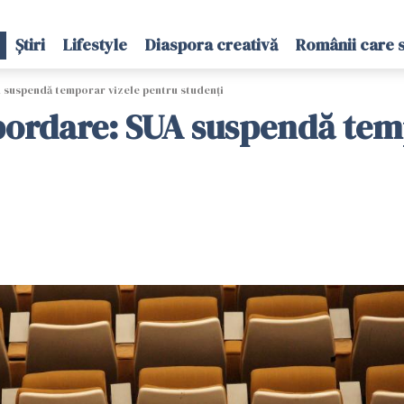
Știri
Lifestyle
Diaspora creativă
Românii care 
suspendă temporar vizele pentru studenți
ordare: SUA suspendă temp