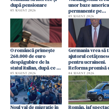
după pensionare
unor baze americ
permanente pe
05 AUGUST 2026
teritoriul său
05 AUGUST 2026
O româncă primește
Germania vrea să t
260.000 de euro
ajutorul cetățenes
despăgubire de la
pentru ucraineni.
statul italian, după ce a
Reforma promisă 
stat 3 ani în închisoare
guvernul Merz s-a
05 AUGUST 2026
04 AUGUST 2026
pe nedrept
blocat, iar SPD o cr
dur
Noul val de migrație în
Român, jaf specta