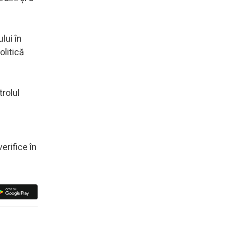
lui în
olitică
trolul
erifice în