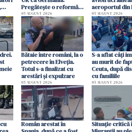
,
Pregătește o reformă
aeroportul din 
radicală și puterea ar
Un avion DHL s
05 AUGUST 2026
05 AUGUST 2026
urma să se mute de la
ciocnit în aer c
Londra
obiect
drei.
Bătaie între români, la o
S-a aflat câți i
st
petrecere în Elveția.
au murit de fapt
emeie
Totul s-a finalizat cu
Ceuta, după dis
arestări și expulzare
cu familiile
05 AUGUST 2026
05 AUGUST 2026
 cu
Român arestat în
Situație critică
rea
Spania, după ce a fost
Migranții au ple