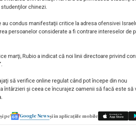
studenţilor chinezi.
 au condus manifestaţii critice la adresa ofensivei Israelu
ea persoanelor considerate a fi contrare intereselor de p
e marţi, Rubio a indicat că noi linii directoare privind con
".
ajaţi să verifice online regulat când pot începe din nou
a întârzieri şi ceea ce încurajez oamenii să facă este să v
a.
Google News
și pe
și în aplicațiile mobile