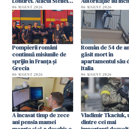
Londrei. Atacul Stellei,
Autoritățile au înch
de 44 de ani, explicat
mai multe plaje din
06 AUGUST 2026
06 AUGUST 2026
de anchetatori
Sebastian
Pompierii români
Român de 54 de an
continuă misiunile de
găsit mort în
sprijin în Franţa şi
apartamentul său 
Grecia
Italia
06 AUGUST 2026
06 AUGUST 2026
A încasat timp de zece
Vladimir Tkaciuk, 
ani pensia mamei
dintre cei mai
moarte și și-a deschis o
importanți dezvolt