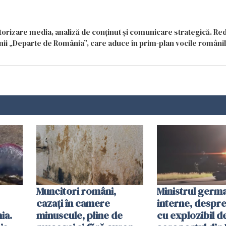
itorizare media, analiză de conținut și comunicare strategică. Re
siunii „Departe de România”, care aduce în prim-plan vocile români
Muncitori români,
Ministrul germ
cazați în camere
interne, despr
ia.
minuscule, pline de
cu explozibil d