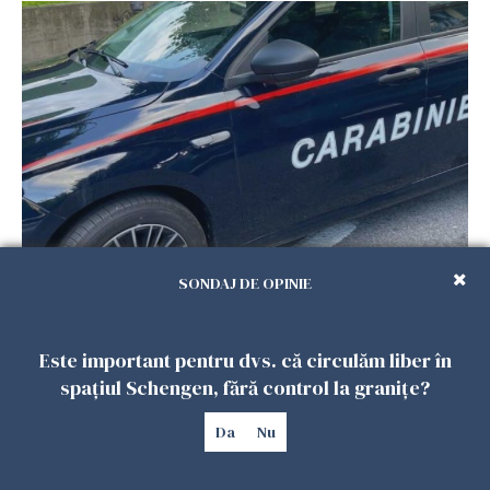
Româncă din Italia, acuzată că și-a lăsat copiii
SONDAJ DE OPINIE
singuri în casă pentru a merge la mall. Vecinii
au dat alarma
25 IULIE 2026
Este important pentru dvs. că circulăm liber în
spațiul Schengen, fără control la granițe?
Da
Nu