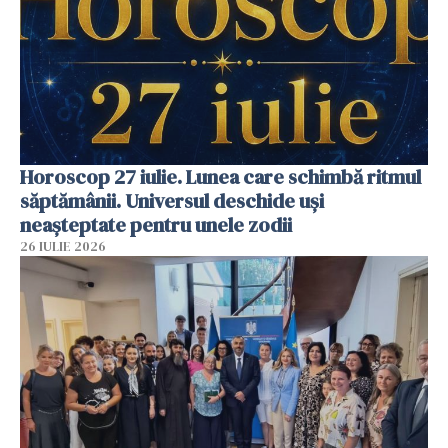
Horoscop 27 iulie. Lunea care schimbă ritmul
săptămânii. Universul deschide uși
neașteptate pentru unele zodii
26 IULIE 2026