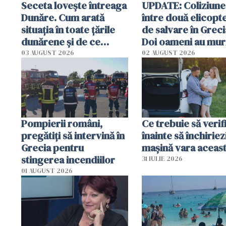
Seceta lovește întreaga
UPDATE: Coliziune
Dunăre. Cum arată
între două elicopt
situația în toate țările
de salvare în Greci
dunărene și de ce
Doi oameni au mur
România resimte
03 AUGUST 2026
02 AUGUST 2026
efectele, deși a plouat
în iulie
Pompierii români,
Ce trebuie să verif
pregătiţi să intervină în
înainte să închiriez
Grecia pentru
mașină vara aceas
stingerea incendiilor
31 IULIE 2026
01 AUGUST 2026