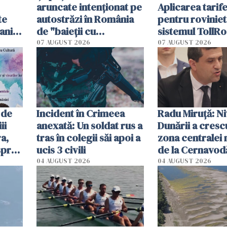
aruncate intenționat pe
Aplicarea tarif
te
autostrăzi în România
pentru roviniet
ani.
de "baieții cu
sistemul TollRo
at
platforme": "Mi-au
începe la 1 oct
07 AUGUST 2026
07 AUGUST 2026
cerut 1200 lei să mă
tracteze"
 de
Incident în Crimeea
Radu Miruţă: Ni
ii
anexată: Un soldat rus a
Dunării a crescu
a,
tras în colegii săi apoi a
zona centralei 
spre
ucis 3 civili
de la Cernavodă
olum
cm faţă de ziua
04 AUGUST 2026
04 AUGUST 2026