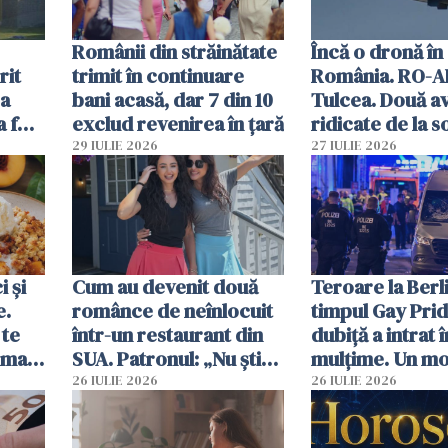
Românii din străinătate
Încă o dronă în
rit
trimit în continuare
România. RO-A
za
bani acasă, dar 7 din 10
Tulcea. Două a
a fost
exclud revenirea în țară
ridicate de la s
29 IULIE 2026
27 IULIE 2026
 și
Cum au devenit două
Teroare la Berli
e.
românce de neînlocuit
timpul Gay Prid
 te
într-un restaurant din
dubiță a intrat î
ima
SUA. Patronul: „Nu știu
mulțime. Un mor
ce o să mă fac fără voi”
răniți
26 IULIE 2026
26 IULIE 2026