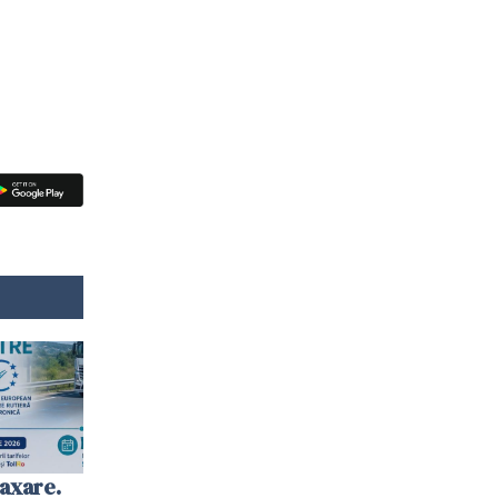
axare.