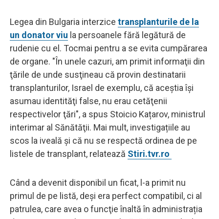
Legea din Bulgaria interzice
transplanturile de la
un donator viu
la persoanele fără legătură de
rudenie cu el. Tocmai pentru a se evita cumpărarea
de organe. "În unele cazuri, am primit informaţii din
ţările de unde susţineau că provin destinatarii
transplanturilor, Israel de exemplu, că aceştia îşi
asumau identităţi false, nu erau cetăţenii
respectivelor ţări", a spus Stoicio Kațarov, ministrul
interimar al Sănătăţii. Mai mult, investigațiile au
scos la iveală și că nu se respectă ordinea de pe
listele de transplant, relatează
Stiri.tvr.ro
Când a devenit disponibil un ficat, l-a primit nu
primul de pe listă, deși era perfect compatibil, ci al
patrulea, care avea o funcţie înaltă în administrația