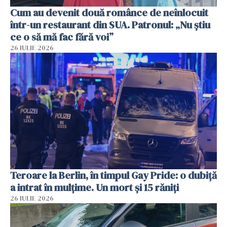
Cum au devenit două românce de neînlocuit
într-un restaurant din SUA. Patronul: „Nu știu
ce o să mă fac fără voi”
26 IULIE 2026
Teroare la Berlin, în timpul Gay Pride: o dubiță
a intrat în mulțime. Un mort și 15 răniți
26 IULIE 2026