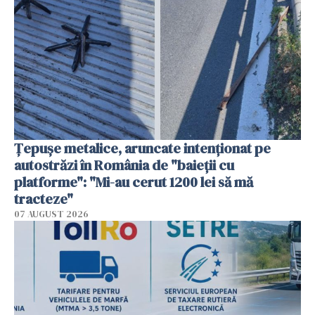
Țepușe metalice, aruncate intenționat pe
autostrăzi în România de "baieții cu
platforme": "Mi-au cerut 1200 lei să mă
tracteze"
07 AUGUST 2026