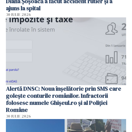
Diana Șoșoacă a făcut accident rutier și a
ajuns la spital
30 IULIE 2026
Alertă DNSC: Noua înșelătorie prin SMS care
golește conturile românilor. Infractorii
folosesc numele Ghișeul.ro și al Poliției
Române
30 IULIE 2026