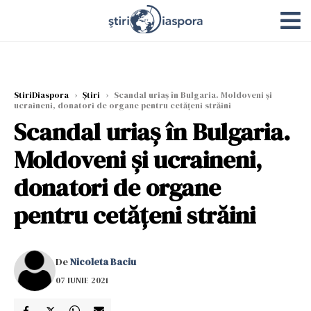
StiriDiaspora
›
Știri
›
Scandal uriaș în Bulgaria. Moldoveni și
ucraineni, donatori de organe pentru cetăţeni străini
Scandal uriaș în Bulgaria.
Moldoveni și ucraineni,
donatori de organe
pentru cetăţeni străini
De
Nicoleta Baciu
07 IUNIE 2021