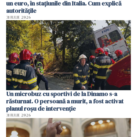
un euro, în stațiunile din Italia. Cum explică
autoritățile
31 IULIE 2026
Un microbuz cu sportivi de la Dinamo s-a
răsturnat. O persoană a murit, a fost activat
planul roșu de intervenție
31 IULIE 2026