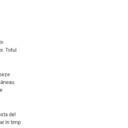
în
r. Totul
cheze
ămâneau
le
osta del
iar în timp