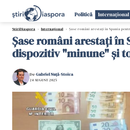
Politică
Internațional
StiriDiaspora
›
Internațional
›
Șase români arestați în Spania pentru
Șase români arestați în 
dispozitiv "minune" și to
De
Gabriel Nuță-Stoica
24 AUGUST 2025