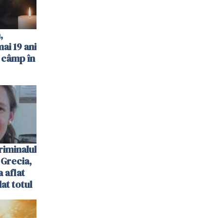
,
ai 19 ani
 câmp în
riminalul
 Grecia,
a aflat
at totul