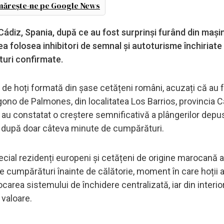
ărește-ne pe Google News
Cádiz, Spania, după ce au fost surprinși furând din mași
 folosea inhibitori de semnal și autoturisme închiriate
rturi confirmate.
a de hoți formată din șase cetățeni români, acuzați că au 
ono de Palmones, din localitatea Los Barrios, provincia C
e au constatat o creștere semnificativă a plângerilor depu
te după doar câteva minute de cumpărături.
ecial rezidenți europeni și cetățeni de origine marocană af
 cumpărături înainte de călătorie, moment în care hoții 
locarea sistemului de închidere centralizată, iar din interio
 valoare.