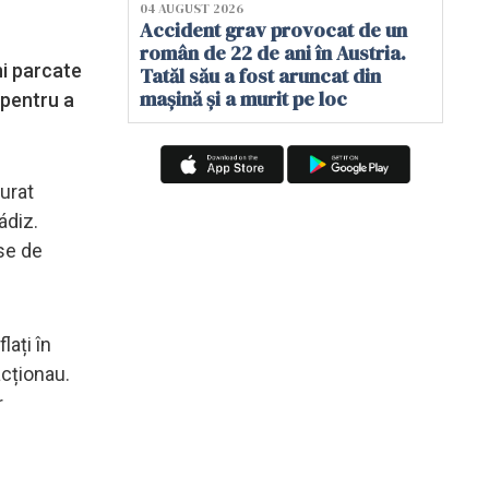
04 AUGUST 2026
Accident grav provocat de un
român de 22 de ani în Austria.
ni parcate
Tatăl său a fost aruncat din
mașină și a murit pe loc
 pentru a
furat
ádiz.
se de
lați în
acționau.
r