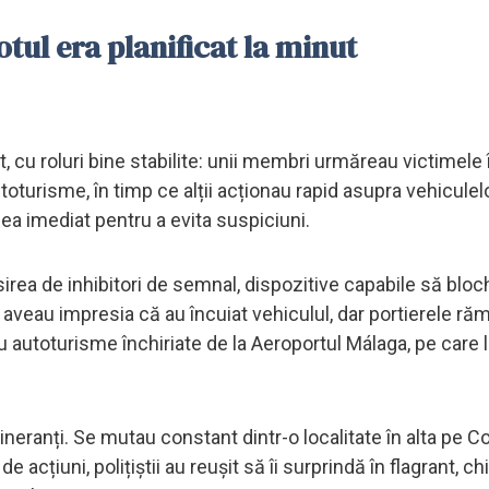
tul era planificat la minut
t, cu roluri bine stabilite: unii membri urmăreau victimele 
toturisme, în timp ce alții acționau rapid asupra vehiculelo
cea imediat pentru a evita suspiciuni.
sirea de inhibitori de semnal, dispozitive capabile să blo
le aveau impresia că au încuiat vehiculul, dar portierele r
u autoturisme închiriate de la Aeroportul Málaga, pe care 
 itineranți. Se mutau constant dintr-o localitate în alta pe C
de acțiuni, polițiștii au reușit să îi surprindă în flagrant, ch