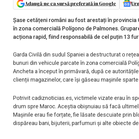
Adaugă-ne ca sursă preferată în Google
Urm
Șase cetățeni români au fost arestați în provincia 
în zona comercială Polígono de Palmones. Gruparea
acționa rapid, fiind responsabilă de cel puțin 13 fu
Garda Civilă din sudul Spaniei a destructurat o rețe
bunuri din vehicule parcate în zona comercială Políg
Ancheta a început în primăvară, după ce autoritățil
clienții magazinelor, care își găseau mașinile spar
Potrivit cadiznoticias.es, victimele vizate erau în sp
drum spre Maroc. Aceștia obișnuiau să facă ultimele
Mașinile erau fie forțate, fie lăsate descuiate prin b
dispăreau bani, bijuterii, parfumuri și alte obiecte de