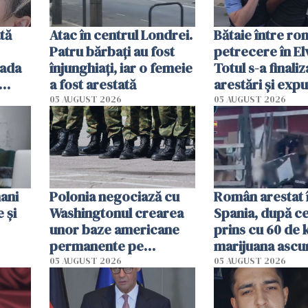
tă
Atac în centrul Londrei.
Bătaie între rom
Patru bărbați au fost
petrecere în Elv
lada
înjunghiați, iar o femeie
Totul s-a finaliz
a fost arestată
arestări și exp
ituit
05 AUGUST 2026
05 AUGUST 2026
din
ani
Polonia negociază cu
Român arestat 
 și
Washingtonul crearea
Spania, după ce
unor baze americane
prins cu 60 de 
permanente pe
marijuana ascu
teritoriul său
printre electr
05 AUGUST 2026
05 AUGUST 2026
uzate