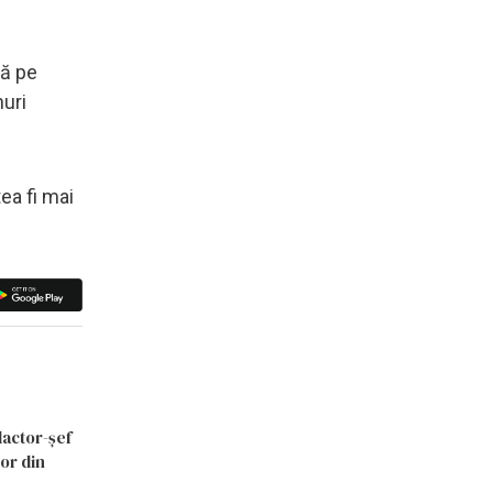
tă pe
nuri
ea fi mai
dactor-șef
lor din