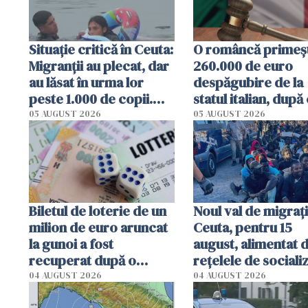
Situație critică în Ceuta:
O româncă primeș
Migranții au plecat, dar
260.000 de euro
au lăsat în urma lor
despăgubire de la
peste 1.000 de copii.
statul italian, după
Centrele de protecție
stat 3 ani în închis
05 AUGUST 2026
05 AUGUST 2026
sunt sufocate
pe nedrept
Biletul de loterie de un
Noul val de migrați
milion de euro aruncat
Ceuta, pentru 15
la gunoi a fost
august, alimentat 
recuperat după o
rețelele de sociali
operațiune incredibilă
04 AUGUST 2026
04 AUGUST 2026
în Italia