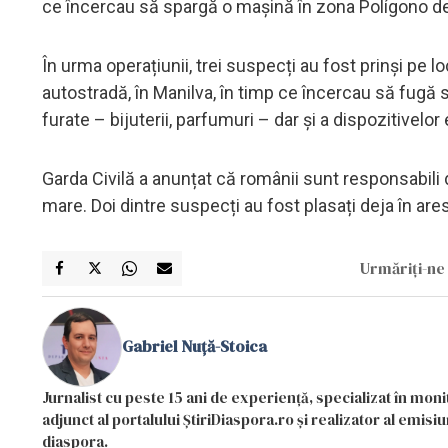
ce încercau să spargă o mașină în zona Polígono 
În urma operațiunii, trei suspecți au fost prinși pe loc,
autostradă, în Manilva, în timp ce încercau să fugă 
furate – bijuterii, parfumuri – dar și a dispozitivelor
Garda Civilă a anunțat că românii sunt responsabili d
mare. Doi dintre suspecți au fost plasați deja în arest
Urmăriți-ne 
Gabriel Nuță-Stoica
Jurnalist cu peste 15 ani de experiență, specializat în mon
adjunct al portalului ȘtiriDiaspora.ro și realizator al emi
diaspora.