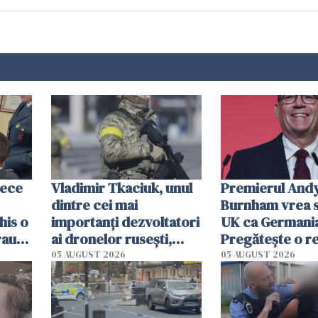
zece
Vladimir Tkaciuk, unul
Premierul And
dintre cei mai
Burnham vrea s
his o
importanți dezvoltatori
UK ca Germania
Frauda
ai dronelor rusești,
Pregătește o r
o,
grav rănit într-un
radicală și pute
05 AUGUST 2026
05 AUGUST 2026
atentat cu bombă
urma să se mute
Londra