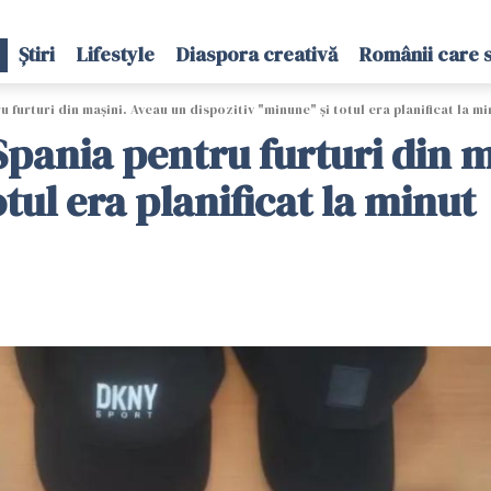
Știri
Lifestyle
Diaspora creativă
Românii care 
 furturi din mașini. Aveau un dispozitiv "minune" și totul era planificat la mi
Spania pentru furturi din 
tul era planificat la minut