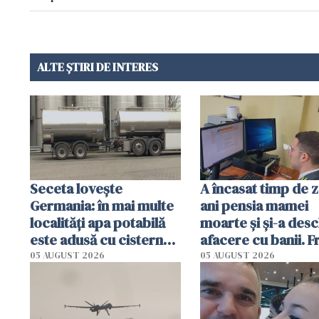
ALTE ȘTIRI DE INTERES
Seceta lovește
A încasat timp de 
Germania: în mai multe
ani pensia mamei
localități apa potabilă
moarte și și-a desc
este adusă cu cisterna
afacere cu banii. 
de lapte. Autoritățile
de 230.000 de eur
05 AUGUST 2026
05 AUGUST 2026
impun restricții de
descoperită de
consum
autorități