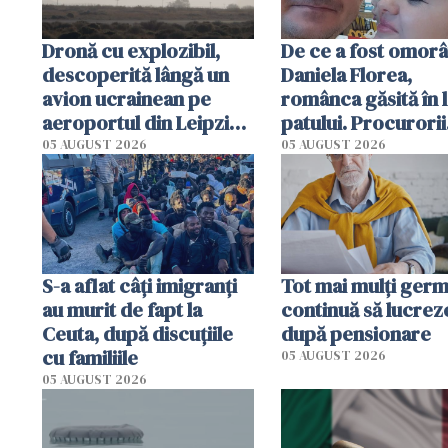
Dronă cu explozibil,
De ce a fost omorâ
descoperită lângă un
Daniela Florea,
avion ucrainean pe
românca găsită în 
aeroportul din Leipzig.
patului. Procurorii
Un avion DHL s-a
italieni i-au reconst
05 AUGUST 2026
05 AUGUST 2026
ciocnit în aer cu un
ultimele momente 
obiect
viață
S-a aflat câți imigranți
Tot mai mulți germ
au murit de fapt la
continuă să lucreze
Ceuta, după discuțiile
după pensionare
cu familiile
05 AUGUST 2026
05 AUGUST 2026