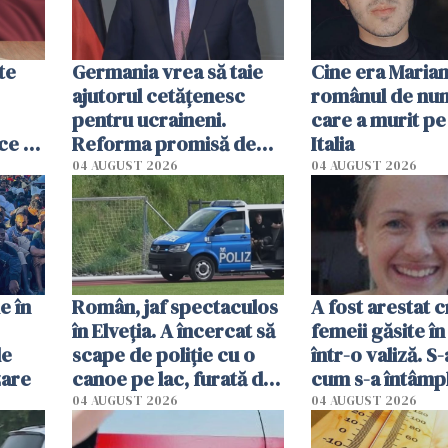
te
Germania vrea să taie
Cine era Marian
ajutorul cetățenesc
românul de num
pentru ucraineni.
care a murit pe
 ce a
Reforma promisă de
Italia
oare
guvernul Merz s-a
04 AUGUST 2026
04 AUGUST 2026
blocat, iar SPD o critică
dur
e în
Român, jaf spectaculos
A fost arestat c
în Elveția. A încercat să
femeii găsite în
de
scape de poliție cu o
într-o valiză. S-
zare
canoe pe lac, furată din
cum s-a întâmpl
casa în care a fost prins
04 AUGUST 2026
04 AUGUST 2026