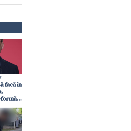
y
ă facă în
.
eformă
rea ar
 de la