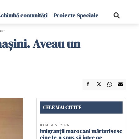
schimbă comunități
Proiecte Speciale
nut
mașini. Aveau un
CELE MAI CITITE
03 AUGUST 2026
Imigranții marocani mărturisesc
cine le-a spus să intre pe