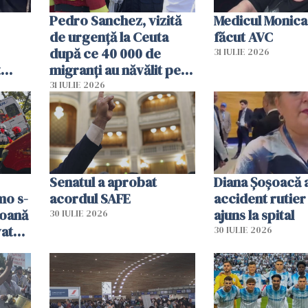
Pedro Sanchez, vizită
Medicul Monica
de urgență la Ceuta
făcut AVC
după ce 40 000 de
31 IULIE 2026
t
migranți au năvălit pe
și o
teritoriul spaniol: „Vom
31 IULIE 2026
ni
mobiliza toate
resursele"
Senatul a aprobat
Diana Șoșoacă a
mo s-
acordul SAFE
accident rutier 
soană
ajuns la spital
30 IULIE 2026
vat
30 IULIE 2026