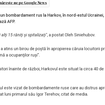
ărește-ne pe Google News
într-un bombardament rus la Harkov, în nord-estul Ucrainei,
ază AFP.
alţi 15 răniţi şi spitalizaţi"
, a postat Oleh Siniehubov.
, a atins un birou de poştă în apropierea căruia locuitorii 
mă a ocupanţilor ruşi".
uitori înainte de război, Harkovul este situat la circa 40 de
 oraşul este vizat de bombardamente ruse care au distrus ap
rat luni primarul său Igor Terehov, citat de media.