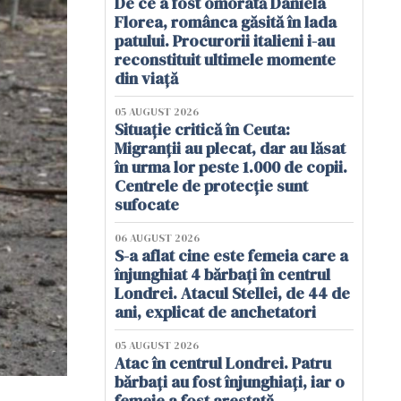
De ce a fost omorâtă Daniela
Florea, românca găsită în lada
patului. Procurorii italieni i-au
reconstituit ultimele momente
din viață
05 AUGUST 2026
Situație critică în Ceuta:
Migranții au plecat, dar au lăsat
în urma lor peste 1.000 de copii.
Centrele de protecție sunt
sufocate
06 AUGUST 2026
S-a aflat cine este femeia care a
înjunghiat 4 bărbați în centrul
Londrei. Atacul Stellei, de 44 de
ani, explicat de anchetatori
05 AUGUST 2026
Atac în centrul Londrei. Patru
bărbați au fost înjunghiați, iar o
femeie a fost arestată