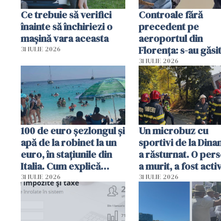
Ce trebuie să verifici
Controale fără
înainte să închiriezi o
precedent pe
mașină vara aceasta
aeroportul din
Florența: s-au găsi
31 IULIE 2026
capete de aligator 
31 IULIE 2026
sumă imensă de ba
100 de euro șezlongul și
Un microbuz cu
apă de la robinet la un
sportivi de la Dina
euro, în stațiunile din
a răsturnat. O per
Italia. Cum explică
a murit, a fost acti
autoritățile
planul roșu de
31 IULIE 2026
31 IULIE 2026
intervenție