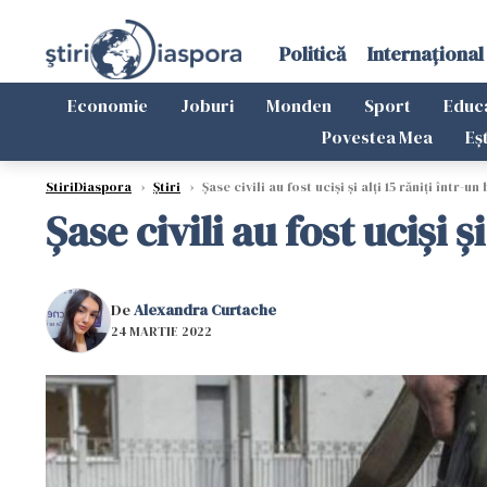
Politică
Internațional
Economie
Joburi
Monden
Sport
Educ
Povestea Mea
Eș
StiriDiaspora
›
Știri
›
Șase civili au fost ucişi şi alţi 15 răniţi înt
Șase civili au fost ucişi
De
Alexandra Curtache
24 MARTIE 2022