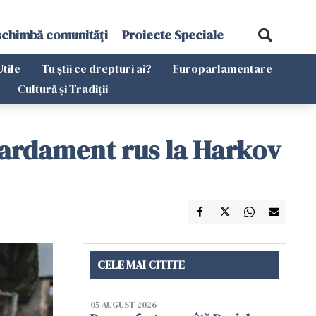
schimbă comunități
Proiecte Speciale
Utile
Tu știi ce drepturi ai?
Europarlamentare
Cultură și Tradiții
ombardament rus la Harkov
CELE MAI CITITE
05 AUGUST 2026