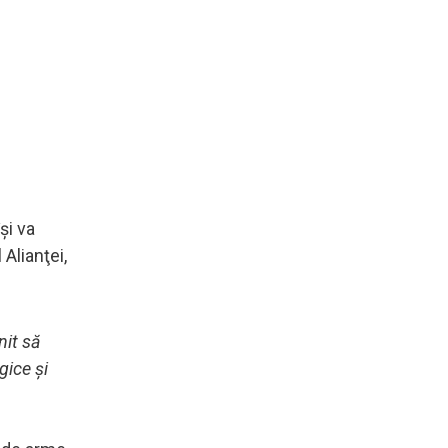
şi va
Alianţei,
nit să
gice şi