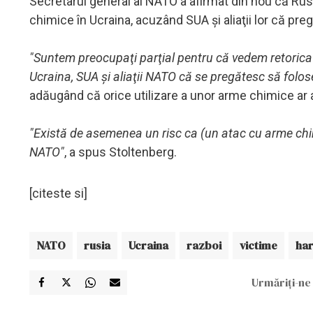
Secretarul general al NATO a afirmat din nou că Rus
chimice în Ucraina, acuzând SUA şi aliaţii lor că pre
"Suntem preocupaţi parţial pentru că vedem retorica
Ucraina, SUA şi aliaţii NATO că se pregătesc să folo
adăugând că orice utilizare a unor arme chimice ar
"Există de asemenea un risc ca (un atac cu arme chim
NATO"
, a spus Stoltenberg.
[citeste si]
NATO
rusia
Ucraina
razboi
victime
ha
Urmăriți-ne 