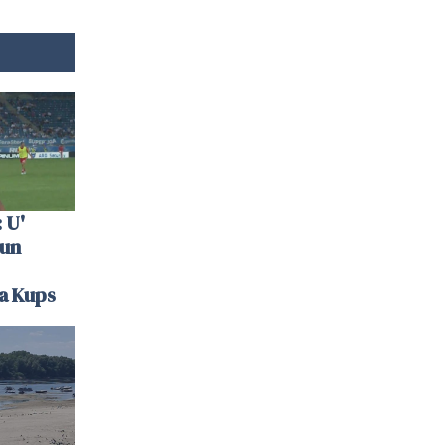
 U'
 un
la Kups