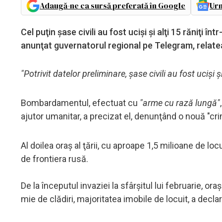
Adaugă-ne ca sursă preferată în Google
Urm
Cel puţin şase civili au fost ucişi şi alţi 15 răniţi 
anunţat guvernatorul regional pe Telegram, relate
"Potrivit datelor preliminare, şase civili au fost ucişi şi 
Bombardamentul, efectuat cu
"arme cu rază lungă"
ajutor umanitar, a precizat el, denunţând o nouă "cri
Al doilea oraş al ţării, cu aproape 1,5 milioane de loc
de frontiera rusă.
De la începutul invaziei la sfârşitul lui februarie,
mie de clădiri, majoritatea imobile de locuit, a decla