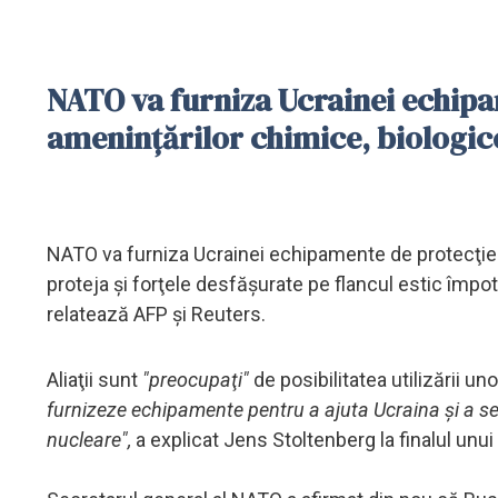
NATO va furniza Ucrainei echipa
ameninţărilor chimice, biologice
NATO va furniza Ucrainei echipamente de protecţie îm
proteja şi forţele desfăşurate pe flancul estic împotr
relatează AFP şi Reuters.
Aliaţii sunt
"preocupaţi"
de posibilitatea utilizării u
furnizeze echipamente pentru a ajuta Ucraina şi a se 
nucleare",
a explicat Jens Stoltenberg la finalul unui 