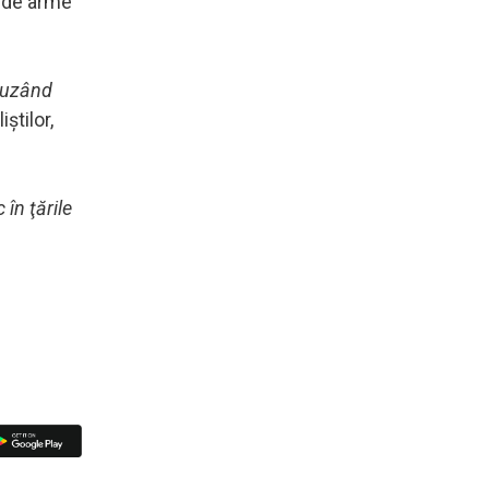
a de arme
acuzând
iştilor,
în ţările