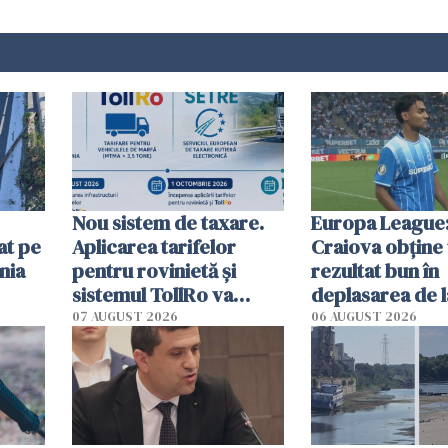
Nou sistem de taxare.
Europa League:
at pe
Aplicarea tarifelor
Craiova obține
nia
pentru rovinietă şi
rezultat bun în
sistemul TollRo va
deplasarea de 
începe la 1 octombrie
07 AUGUST 2026
06 AUGUST 2026
ă