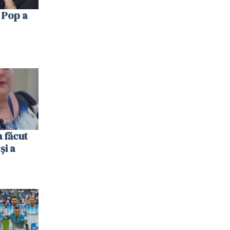
 Pop a
 făcut
și a