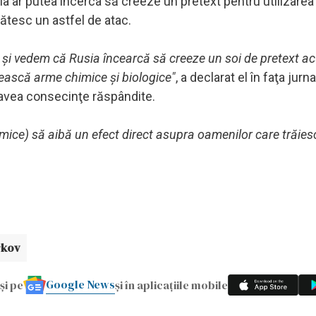
ia ar putea încerca să creeze un pretext pentru utilizare
gătesc un astfel de atac.
 şi vedem că Rusia încearcă să creeze un soi de pretext 
sească arme chimice şi biologice"
, a declarat el în faţa jurnal
 avea consecinţe răspândite.
ice) să aibă un efect direct asupra oamenilor care trăiesc 
rkov
Google News
și pe
și în aplicațiile mobile