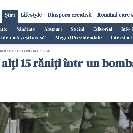
Știri
Lifestyle
Diaspora creativă
Românii care 
ație
Sănătate
Abuzuri
Social
Editorial
Info-
ti departe, ești acasă!
Alegeri Prezidențiale
Interviuri
r-un bombardament rus la Harkov
 şi alţi 15 răniţi într-un b