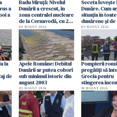
a
Radu Miruţă: Nivelul
Seceta lovește 
rus a
Dunării a crescut, în
Dunăre. Cum ar
poi a
zona centralei nucleare
situația în toate
de la Cernavodă, cu 2
dunărene și de
cm faţă de ziua trecută
România resim
04 AUGUST 2026
03 AUGUST 2026
efectele, deși a
în iulie
a la
Apele Române: Debitul
Pompierii româ
Dunării ar putea coborî
pregătiţi să int
aj de
sub minimul istoric din
Grecia pentru
august 2003
stingerea incen
02 AUGUST 2026
01 AUGUST 2026