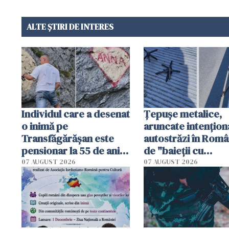
ALTE ȘTIRI DE INTERES
Individul care a desenat
Țepușe metalice,
o inimă pe
aruncate intențion
Transfăgărășan este
autostrăzi în Româ
pensionar la 55 de ani.
de "baieții cu
Poliția l-a identificat
platforme": "Mi-au
07 AUGUST 2026
07 AUGUST 2026
cerut 1200 lei să m
tracteze"