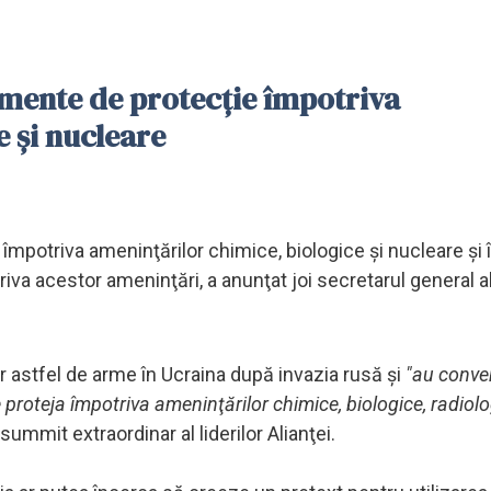
mente de protecţie împotriva
 şi nucleare
potriva ameninţărilor chimice, biologice şi nucleare şi î
iva acestor ameninţări, a anunţat joi secretarul general al 
nor astfel de arme în Ucraina după invazia rusă şi
"au conve
proteja împotriva ameninţărilor chimice, biologice, radiolo
summit extraordinar al liderilor Alianţei.