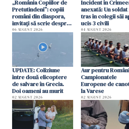
„România Copiilor de
Incident în Crimee
Pretutindeni”: copiii
anexată: Un soldat 
români din diaspora,
tras în colegii săi a
invitați să scrie despre
ucis 3 civili
România într-un volum
06 AUGUST 2026
04 AUGUST 2026
special
UPDATE: Coliziune
Aur pentru Români
între două elicoptere
Campionatele
de salvare în Grecia.
Europene de canot
Doi oameni au murit
la Varese
02 AUGUST 2026
02 AUGUST 2026