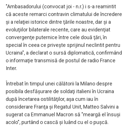
"Ambasadorului (convocat joi - n.r.) i s-a reamintit
că aceste remarci contravin climatului de încredere
şi a relaţiei istorice dintre ţările noastre, dar şi a
evoluţiilor bilaterale recente, care au evidenţiat
convergenţe puternice între cele două ţări, în
special în ceea ce priveşte sprijinul neclintit pentru
Ucraina", a declarat o sursă diplomatică, confirmând
o informaţie transmisă de postul de radio France
Inter.
Întrebat în timpul unei călătorii la Milano despre
posibila desfăşurare de soldaţi italieni în Ucraina
după încetarea ostilităţilor, aşa cum iau în
considerare Franţa şi Regatul Unit, Matteo Salvini a
sugerat ca Emmanuel Macron să "meargă el însuşi
acolo", purtând o cască şi luând cu el o puşcă.