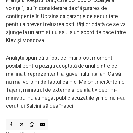
Franţa şi Regatul Unit, care conduc o "coaliţie a
voinţei", iau în considerare desfăşurarea de
contingente în Ucraina ca garanţie de securitate
pentru a preveni reluarea ostilităţilor odată ce se va
ajunge la un armistiţiu sau la un acord de pace între
Kiev şi Moscova.
Analiștii spun că a fost cel mai prost moment
posibil pentru poziția adoptată de unul dintre cei
mai înalți reprezentanți ai guvernului italian. Ca să
nu mai vorbim de faptul că nici Meloni, nici Antonio
Tajani , ministrul de externe și celălalt viceprim-
ministru, nu au negat public acuzațiile și nici nu i-au
cerut lui Salvini să dea înapoi.