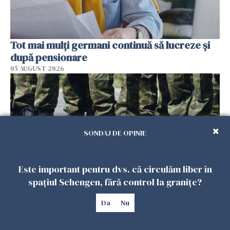
Tot mai mulți germani continuă să lucreze și
după pensionare
05 AUGUST 2026
SONDAJ DE OPINIE
Este important pentru dvs. că circulăm liber în
spațiul Schengen, fără control la granițe?
Polonia negociază cu Washingtonul crearea
Da
Nu
unor baze americane permanente pe
teritoriul său