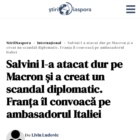
StiriDiaspora
›
Internațional
›
Salvini l-a atacat dur pe Macron și a
creat un scandal diplomatic. Franța îl convoacă pe ambasadorul
Italiei
Salvini l-a atacat dur pe
Macron și a creat un
scandal diplomatic.
Franța îl convoacă pe
ambasadorul Italiei
De
Liviu Ludovic