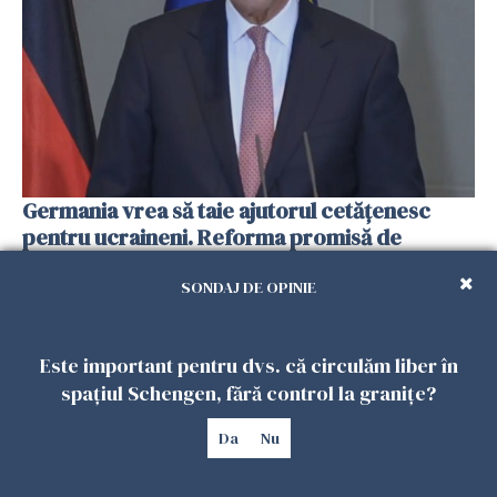
Germania vrea să taie ajutorul cetățenesc
pentru ucraineni. Reforma promisă de
guvernul Merz s-a blocat, iar SPD o critică dur
SONDAJ DE OPINIE
04 AUGUST 2026
Este important pentru dvs. că circulăm liber în
spațiul Schengen, fără control la granițe?
Da
Nu