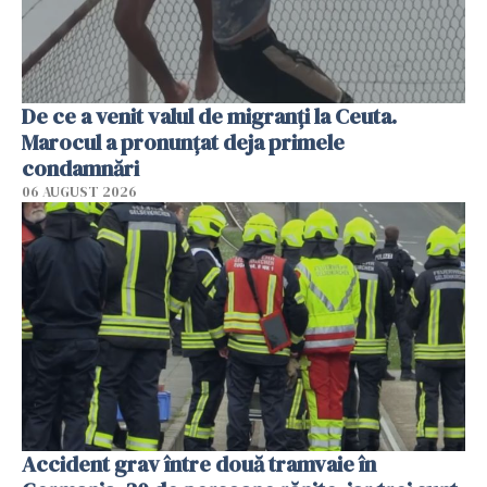
De ce a venit valul de migranți la Ceuta.
Marocul a pronunțat deja primele
condamnări
06 AUGUST 2026
Accident grav între două tramvaie în