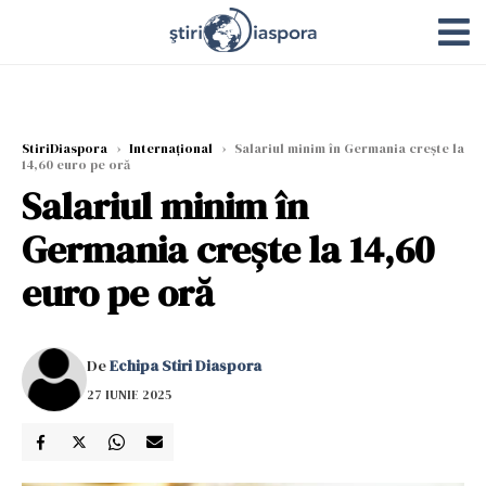
StiriDiaspora
›
Internațional
›
Salariul minim în Germania crește la
14,60 euro pe oră
Salariul minim în
Germania crește la 14,60
euro pe oră
De
Echipa Stiri Diaspora
27 IUNIE 2025