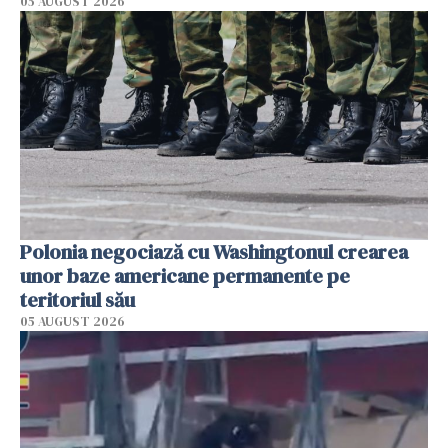
05 AUGUST 2026
Polonia negociază cu Washingtonul crearea
unor baze americane permanente pe
teritoriul său
05 AUGUST 2026