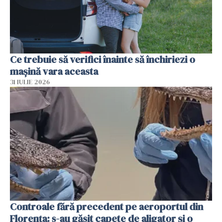
Ce trebuie să verifici înainte să închiriezi o
mașină vara aceasta
31 IULIE 2026
Controale fără precedent pe aeroportul din
Florența: s-au găsit capete de aligator și o