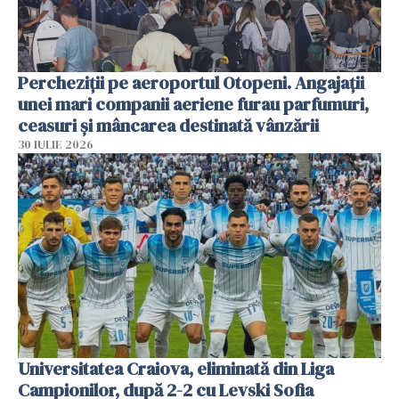
Percheziții pe aeroportul Otopeni. Angajații
unei mari companii aeriene furau parfumuri,
ceasuri și mâncarea destinată vânzării
30 IULIE 2026
Universitatea Craiova, eliminată din Liga
Campionilor, după 2-2 cu Levski Sofia