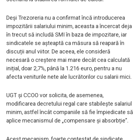
Deși Trezoreria nu a confirmat încă introducerea
impozitării salariului minim, aceasta a încercat deja
în trecut să includă SMI în baza de impozitare, iar
sindicatele se așteaptă ca măsura să reapară în
discuții anul viitor. De aceea, ele consideră
necesară o creștere mai mare decât cea calculată
inițial, doar 2,7%, până la 1.216 euro, pentru a nu
afecta veniturile nete ale lucrătorilor cu salarii mici.
UGT și CCOO vor solicita, de asemenea,
modificarea decretului regal care stabilește salariul
minim, astfel încât companiile să fie împiedicate să
aplice mecanismul de „compensare și absorbție”.
Acest mecanism, foarte contestat de sindicate,