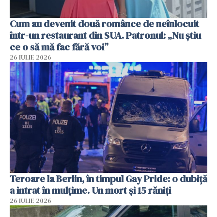
Cum au devenit două românce de neînlocuit
într-un restaurant din SUA. Patronul: „Nu știu
ce o să mă fac fără voi”
26 IULIE 2026
Teroare la Berlin, în timpul Gay Pride: o dubiță
a intrat în mulțime. Un mort și 15 răniți
26 IULIE 2026