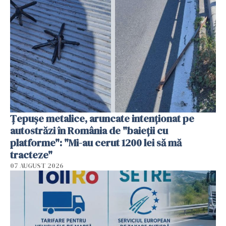
Țepușe metalice, aruncate intenționat pe
autostrăzi în România de "baieții cu
platforme": "Mi-au cerut 1200 lei să mă
tracteze"
07 AUGUST 2026