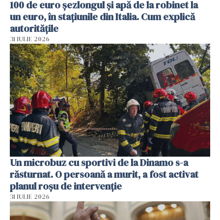
100 de euro șezlongul și apă de la robinet la
un euro, în stațiunile din Italia. Cum explică
autoritățile
31 IULIE 2026
Un microbuz cu sportivi de la Dinamo s-a
răsturnat. O persoană a murit, a fost activat
planul roșu de intervenție
31 IULIE 2026