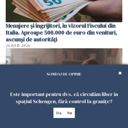
Menajere și îngrijitori, în vizorul Fiscului din
Italia. Aproape 500.000 de euro din venituri,
ascunși de autorități
26 IULIE 2026
SONDAJ DE OPINIE
Este important pentru dvs. că circulăm liber în
spațiul Schengen, fără control la granițe?
Da
Nu
Vrei să te muți în SUA? Un studiu Harvard
arată ce se întâmplă cu sănătatea multor