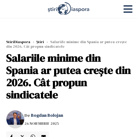
StiriDiaspora
›
Știri
›
Salariile minime din Spania ar putea crește
din 2026. Cât propun sindicatele
Salariile minime din
Spania ar putea crește din
2026. Cât propun
sindicatele
De
Bogdan Bolojan
26 NOIEMBRIE 2025