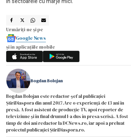
în sectoarele cu marje mici.
Urmăriți-ne și pe
Google News
și în aplicațiile mobile
Bogdan Bolojan
Bogdan Bolojan este redactor-șef al publicației
ȘtiriDiaspora din anul 2017.Are o experiență de 13 ani în
presă. A fost asistent de producție TV, apoi reporter de
televiziune și în final drumul l-a dus în presa scrisă. A fost
timp de doi ani redactor la DCNews.ro, iar apoi a preluat
proiectul publicației ȘtiriDiaspora.ro.