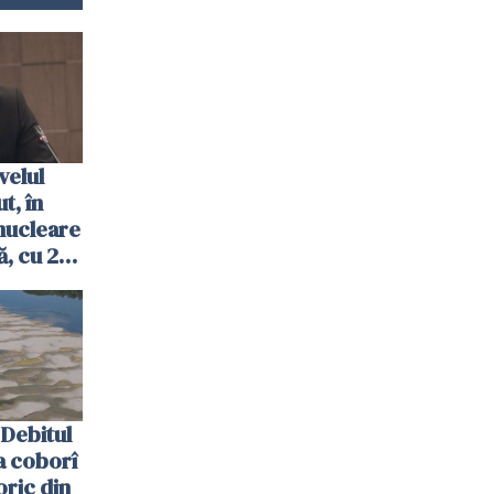
velul
t, în
nucleare
, cu 2
 trecută
Debitul
a coborî
oric din