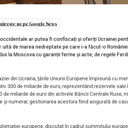
ărește-ne pe Google News
occidentale ar putea fi confiscați și oferiți Ucrainei pen
ar uită de marea nedreptate pe care i-a făcut-o României
us la Moscova cu garanții ferme și acte, de regele Ferd
vaziei din Ucraina, ţările Uniunii Europene împreună cu m
iv 300 de miliarde de euro, reprezentând rezervele sale î
 de miliarde de euro din activele Băncii Centrale Ruse, m
are şi numerar, gestionarea acestora fiind asigurată de cas
iplomaţiei europene, discutat în cadrul summitului europ