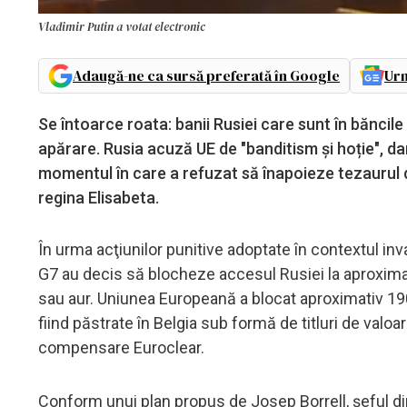
Vladimir Putin a votat electronic
Adaugă-ne ca sursă preferată în Google
Urm
Se întoarce roata: banii Rusiei care sunt în băncile 
apărare. Rusia acuză UE de "banditism și hoție", d
momentul în care a refuzat să înapoieze tezaurul d
regina Elisabeta.
În urma acţiunilor punitive adoptate în contextul in
G7 au decis să blocheze accesul Rusiei la aproximat
sau aur. Uniunea Europeană a blocat aproximativ 190
fiind păstrate în Belgia sub formă de titluri de valo
compensare Euroclear.
Conform unui plan propus de Josep Borrell, şeful d