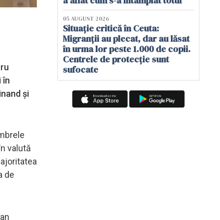
a aflat cum s-a întâmplat totul
05 AUGUST 2026
Situație critică în Ceuta:
Migranții au plecat, dar au lăsat
în urma lor peste 1.000 de copii.
Centrele de protecție sunt
tru
sufocate
 în
inand și
embrele
n valută
ajoritatea
a de
ean