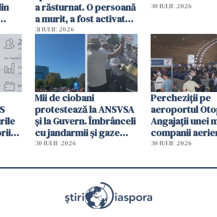
din
a răsturnat. O persoană
30 IULIE 2026
a murit, a fost activat
planul roșu de
31 IULIE 2026
intervenție
Mii de ciobani
Percheziții pe
MS
protestează la ANSVSA
aeroportul Oto
rile
și la Guvern. Îmbrânceli
Angajații unei 
rii
cu jandarmii și gaze
companii aerie
lacrimogene
parfumuri, ceas
30 IULIE 2026
30 IULIE 2026
ției
mâncarea desti
vânzării