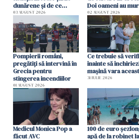
dunărene și de ce
Doi oameni au mur
România resimte
03 AUGUST 2026
02 AUGUST 2026
efectele, deși a plouat
în iulie
Pompierii români,
Ce trebuie să verif
pregătiţi să intervină în
înainte să închiriez
Grecia pentru
mașină vara aceas
stingerea incendiilor
31 IULIE 2026
01 AUGUST 2026
Medicul Monica Pop a
100 de euro șezlong
făcut AVC
apă de la robinet l