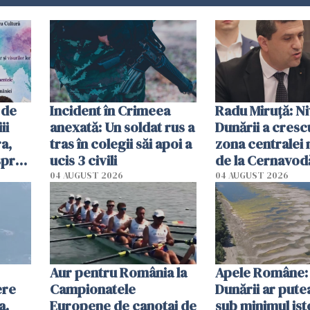
 de
Incident în Crimeea
Radu Miruţă: Ni
ii
anexată: Un soldat rus a
Dunării a crescu
a,
tras în colegii săi apoi a
zona centralei 
spre
ucis 3 civili
de la Cernavodă
olum
cm faţă de ziua
04 AUGUST 2026
04 AUGUST 2026
Aur pentru România la
Apele Române: 
ere
Campionatele
Dunării ar pute
a.
Europene de canotaj de
sub minimul ist