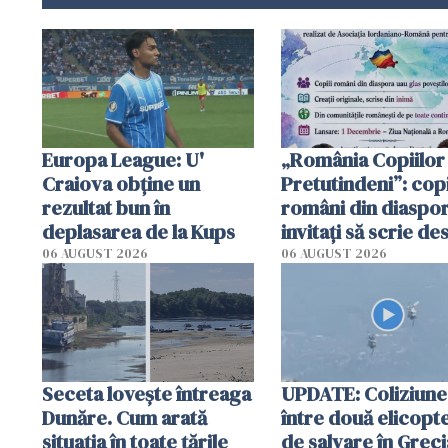
Europa League: U'
„România Copiilor
Craiova obține un
Pretutindeni”: copi
rezultat bun în
români din diaspor
deplasarea de la Kups
invitați să scrie de
România într-un v
06 AUGUST 2026
06 AUGUST 2026
special
Seceta lovește întreaga
UPDATE: Coliziune
Dunăre. Cum arată
între două elicopt
situația în toate țările
de salvare în Greci