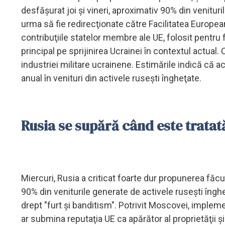
desfăşurat joi şi vineri, aproximativ 90% din venitur
urma să fie redirecţionate către Facilitatea Europe
contribuţiile statelor membre ale UE, folosit pentru 
principal pe sprijinirea Ucrainei în contextul actua
industriei militare ucrainene. Estimările indică că 
anual în venituri din activele ruseşti îngheţate.
Rusia se supără când este trata
Miercuri, Rusia a criticat foarte dur propunerea făcu
90% din veniturile generate de activele ruseşti înghe
drept "furt şi banditism". Potrivit Moscovei, imple
ar submina reputaţia UE ca apărător al proprietăţii şi 