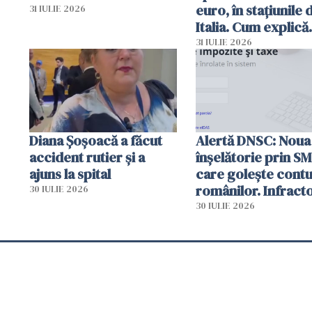
euro, în stațiunile 
31 IULIE 2026
Italia. Cum explică
autoritățile
31 IULIE 2026
Diana Șoșoacă a făcut
Alertă DNSC: Noua
accident rutier și a
înșelătorie prin S
ajuns la spital
care golește contu
românilor. Infracto
30 IULIE 2026
folosesc numele
30 IULIE 2026
Ghișeul.ro și al Poli
Române