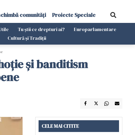
schimbă comunități
Proiecte Speciale
Utile
Tu știi ce drepturi ai?
Europarlamentare
Cultură și Tradiții
ne
hoție și banditism
pene
CELE MAI CITITE