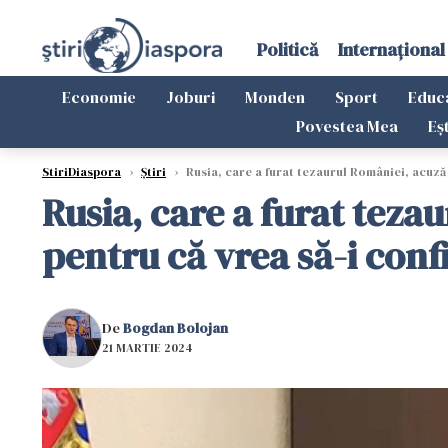
Politică
Internațional
Economie
Joburi
Monden
Sport
Educ
Povestea Mea
Eș
StiriDiaspora
›
Știri
›
Rusia, care a furat tezaurul României, acuză 
Rusia, care a furat teza
pentru că vrea să-i conf
De
Bogdan Bolojan
21 MARTIE 2024