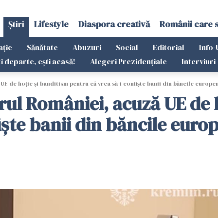
Știri
Lifestyle
Diaspora creativă
Românii care 
ație
Sănătate
Abuzuri
Social
Editorial
Info-
ti departe, ești acasă!
Alegeri Prezidențiale
Interviuri
UE de hoție și banditism pentru că vrea să-i confiște banii din băncile europe
urul României, acuză UE de 
iște banii din băncile euro