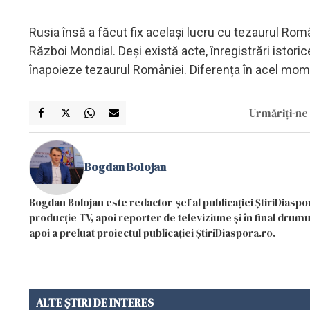
Rusia însă a făcut fix același lucru cu tezaurul Româ
Război Mondial. Deși există acte, înregistrări istor
înapoieze tezaurul României. Diferența în acel mom
Urmăriți-ne 
Bogdan Bolojan
Bogdan Bolojan este redactor-șef al publicației ȘtiriDiaspor
producție TV, apoi reporter de televiziune și în final drumul
apoi a preluat proiectul publicației ȘtiriDiaspora.ro.
ALTE ȘTIRI DE INTERES