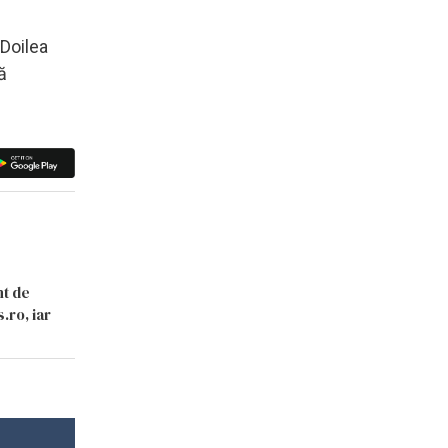
 Doilea
ă
nt de
.ro, iar