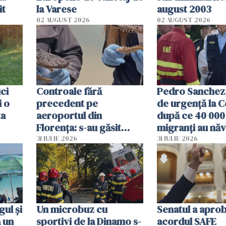
it
la Varese
august 2003
02 AUGUST 2026
02 AUGUST 2026
ici
Controale fără
Pedro Sanchez, 
i o
precedent pe
de urgență la C
ta
aeroportul din
după ce 40 000
Florența: s-au găsit
migranți au năv
capete de aligator și o
teritoriul spani
31 IULIE 2026
31 IULIE 2026
sumă imensă de bani
mobiliza toate
resursele"
ul și
Un microbuz cu
Senatul a apro
a un
sportivi de la Dinamo s-
acordul SAFE