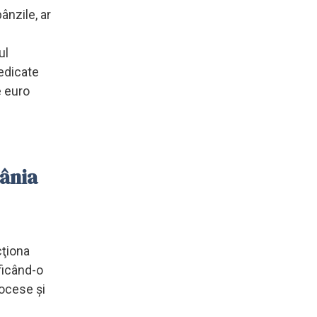
ânzile, ar
ul
dedicate
e euro
mânia
cţiona
ficând-o
rocese şi