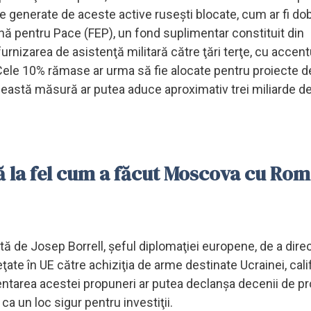
ile generate de aceste active ruseşti blocate, cum ar fi dob
ană pentru Pace (FEP), un fond suplimentar constituit din
furnizarea de asistenţă militară către ţări terţe, cu accent
l. Cele 10% rămase ar urma să fie alocate pentru proiecte 
această măsură ar putea aduce aproximativ trei miliarde d
tă la fel cum a făcut Moscova cu Ro
tă de Josep Borrell, şeful diplomaţiei europene, de a dire
ţate în UE către achiziţia de arme destinate Ucrainei, cali
mentarea acestei propuneri ar putea declanşa decenii de p
ca un loc sigur pentru investiţii.