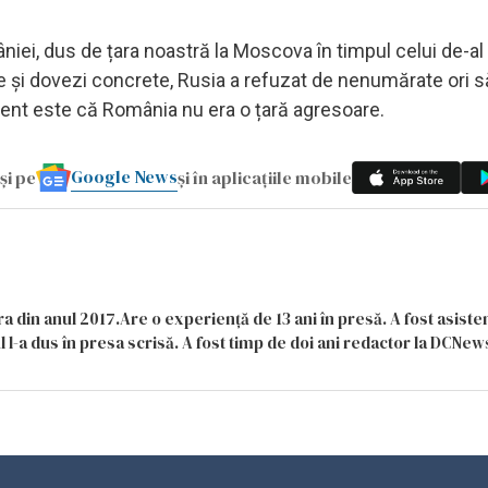
niei, dus de țara noastră la Moscova în timpul celui de-al
ice și dovezi concrete, Rusia a refuzat de nenumărate ori s
ent este că România nu era o țară agresoare.
Google News
și pe
și în aplicațiile mobile
a din anul 2017.Are o experiență de 13 ani în presă. A fost asiste
 l-a dus în presa scrisă. A fost timp de doi ani redactor la DCNews