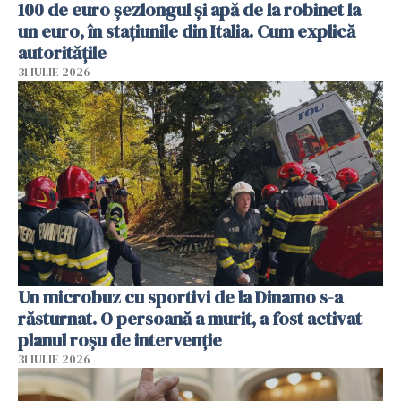
100 de euro șezlongul și apă de la robinet la
un euro, în stațiunile din Italia. Cum explică
autoritățile
31 IULIE 2026
Un microbuz cu sportivi de la Dinamo s-a
răsturnat. O persoană a murit, a fost activat
planul roșu de intervenție
31 IULIE 2026