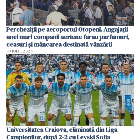
Percheziții pe aeroportul Otopeni. Angajații
unei mari companii aeriene furau parfumuri,
ceasuri și mâncarea destinată vânzării
30 IULIE 2026
Universitatea Craiova, eliminată din Liga
Campionilor, după 2-2 cu Levski Sofia