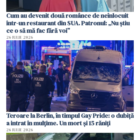
Cum au devenit două românce de neînlocuit
într-un restaurant din SUA. Patronul: „Nu știu
ce o să mă fac fără voi”
26 IULIE 2026
Teroare la Berlin, în timpul Gay Pride: o dubiță
a intrat în mulțime. Un mort și 15 răniți
26 IULIE 2026