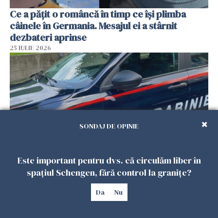
Ce a pățit o româncă în timp ce își plimba
câinele în Germania. Mesajul ei a stârnit
dezbateri aprinse
25 IULIE 2026
SONDAJ DE OPINIE
Este important pentru dvs. că circulăm liber în
Româncă din Italia, acuzată că și-a lăsat copiii
spațiul Schengen, fără control la granițe?
singuri în casă pentru a merge la mall. Vecinii
au dat alarma
Da
Nu
25 IULIE 2026