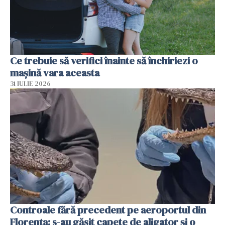
Ce trebuie să verifici înainte să închiriezi o
mașină vara aceasta
31 IULIE 2026
Controale fără precedent pe aeroportul din
Florența: s-au găsit capete de aligator și o