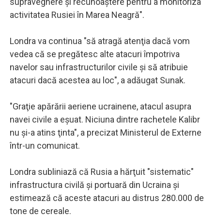
supraveghere şi recunoaştere pentru a monitoriza
activitatea Rusiei în Marea Neagră".
Londra va continua "să atragă atenţia dacă vom
vedea că se pregătesc alte atacuri împotriva
navelor sau infrastructurilor civile şi să atribuie
atacuri dacă acestea au loc", a adăugat Sunak.
"Graţie apărării aeriene ucrainene, atacul asupra
navei civile a eşuat. Niciuna dintre rachetele Kalibr
nu şi-a atins ţinta", a precizat Ministerul de Externe
într-un comunicat.
Londra subliniază că Rusia a hărţuit "sistematic"
infrastructura civilă şi portuară din Ucraina şi
estimează că aceste atacuri au distrus 280.000 de
tone de cereale.