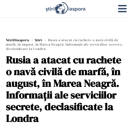
StiriDiaspora
›
Știri
›
Rusia a atacat cu rachete o navă civilă de
marfă, în august, în Marea Neagră. Informaţii ale serviciilor secrete,
declasificate la Londra
Rusia a atacat cu rachete
o navă civilă de marfă, în
august, în Marea Neagră.
Informaţii ale serviciilor
secrete, declasificate la
Londra