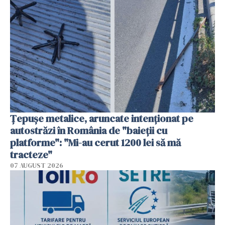
Țepușe metalice, aruncate intenționat pe
autostrăzi în România de "baieții cu
platforme": "Mi-au cerut 1200 lei să mă
tracteze"
07 AUGUST 2026