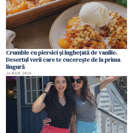
Crumble cu piersici și înghețată de vanilie.
Desertul verii care te cucerește de la prima
lingură
26 IULIE 2026