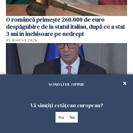
O româncă primește 260.000 de euro
despăgubire de la statul italian, după ce a stat
3 ani în închisoare pe nedrept
05 AUGUST 2026
SONDAJ DE OPINIE
Vă simțiți cetățean european?
Germania vrea să taie ajutorul cetățenesc
Da
Nu
pentru ucraineni. Reforma promisă de
guvernul Merz s-a blocat, iar SPD o critică dur