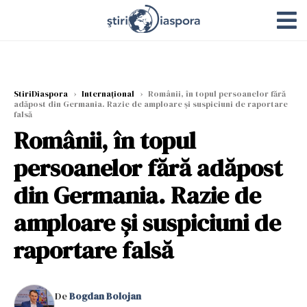
StiriDiaspora
›
Internațional
›
Românii, în topul persoanelor fără
adăpost din Germania. Razie de amploare și suspiciuni de raportare
falsă
Românii, în topul
persoanelor fără adăpost
din Germania. Razie de
amploare și suspiciuni de
raportare falsă
De
Bogdan Bolojan