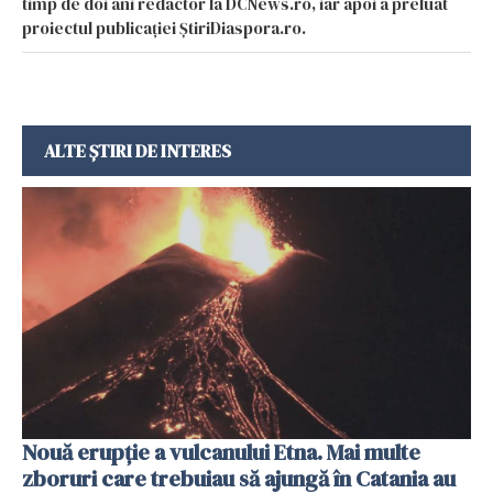
timp de doi ani redactor la DCNews.ro, iar apoi a preluat
proiectul publicației ȘtiriDiaspora.ro.
ALTE ȘTIRI DE INTERES
Nouă erupție a vulcanului Etna. Mai multe
zboruri care trebuiau să ajungă în Catania au