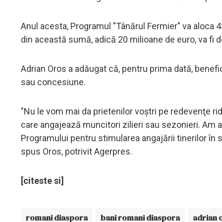
Anul acesta, Programul "Tânărul Fermier" va aloca 
din această sumă, adică 20 milioane de euro, va fi de
Adrian Oros a adăugat că, pentru prima dată, benefic
sau concesiune.
"Nu le vom mai da prietenilor voştri pe redevenţe r
care angajează muncitori zilieri sau sezonieri. Am 
Programului pentru stimularea angajării tinerilor în 
spus Oros, potrivit Agerpres.
[citeste si]
romani diaspora
bani romani diaspora
adrian 