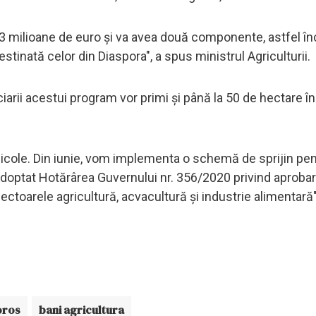
43 milioane de euro şi va avea două componente, astfel î
stinată celor din Diaspora", a spus ministrul Agriculturii.
iarii acestui program vor primi şi până la 50 de hectare î
idicole. Din iunie, vom implementa o schemă de sprijin pen
adoptat Hotărârea Guvernului nr. 356/2020 privind aproba
sectoarele agricultură, acvacultură şi industrie alimentară"
oros
bani agricultura