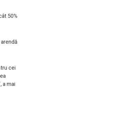
ncât 50%
n arendă
tru cei
rea
, a mai