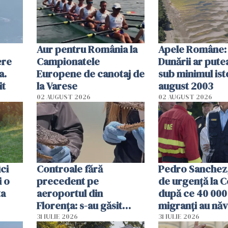
Aur pentru România la
Apele Române: 
ere
Campionatele
Dunării ar pute
a.
Europene de canotaj de
sub minimul ist
it
la Varese
august 2003
02 AUGUST 2026
02 AUGUST 2026
ici
Controale fără
Pedro Sanchez, 
i o
precedent pe
de urgență la C
ta
aeroportul din
după ce 40 000
Florența: s-au găsit
migranți au năv
capete de aligator și o
teritoriul spani
31 IULIE 2026
31 IULIE 2026