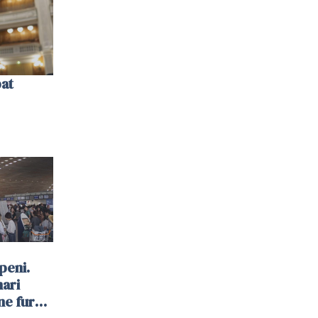
bat
peni.
mari
ne furau