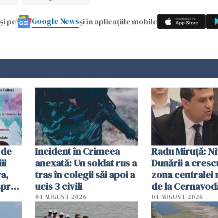
Google News
și pe
și în aplicațiile mobile
 de
Incident în Crimeea
Radu Miruţă: Ni
ii
anexată: Un soldat rus a
Dunării a crescu
a,
tras în colegii săi apoi a
zona centralei 
spre
ucis 3 civili
de la Cernavodă
olum
cm faţă de ziua
04 AUGUST 2026
04 AUGUST 2026