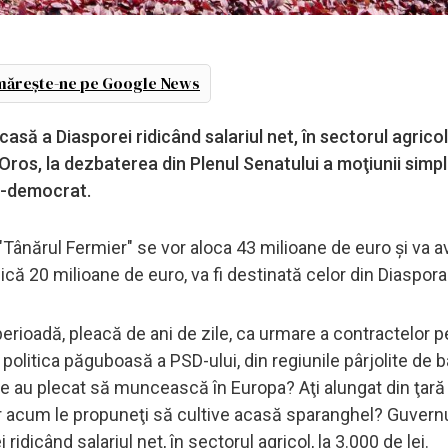
ărește-ne pe Google News
să a Diasporei ridicând salariul net, în sectorul agricol
ian Oros, la dezbaterea din Plenul Senatului a moţiunii sim
al-democrat.
Tânărul Fermier" se vor aloca 43 milioane de euro şi va 
ă 20 milioane de euro, va fi destinată celor din Diaspora
erioadă, pleacă de ani de zile, ca urmare a contractelor p
e politica păguboasă a PSD-ului, din regiunile pârjolite de b
are au plecat să muncească în Europa? Aţi alungat din ţară
iar acum le propuneţi să cultive acasă sparanghel? Guvern
idicând salariul net, în sectorul agricol, la 3.000 de lei.