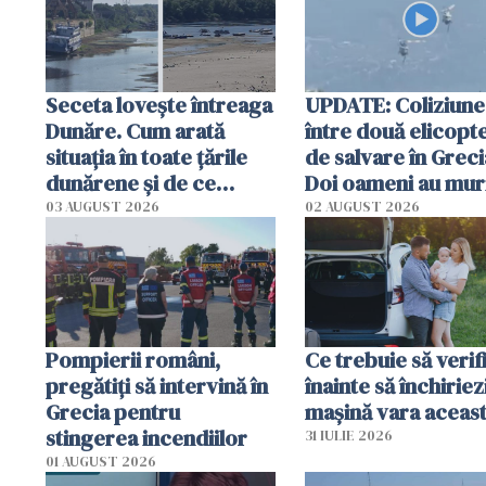
Seceta lovește întreaga
UPDATE: Coliziune
Dunăre. Cum arată
între două elicopt
situația în toate țările
de salvare în Greci
dunărene și de ce
Doi oameni au mur
România resimte
03 AUGUST 2026
02 AUGUST 2026
efectele, deși a plouat
în iulie
Pompierii români,
Ce trebuie să verif
pregătiţi să intervină în
înainte să închiriez
Grecia pentru
mașină vara aceas
stingerea incendiilor
31 IULIE 2026
01 AUGUST 2026