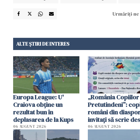
Urmăriți-ne 
ALTE ȘTIRI DE INTERES
Europa League: U'
„România Copiilor
Craiova obține un
Pretutindeni”: copi
rezultat bun în
români din diaspor
deplasarea de la Kups
invitați să scrie de
România într-un v
06 AUGUST 2026
06 AUGUST 2026
special