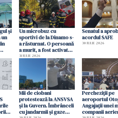
sumă imensă de bani
mobiliza toate
resursele"
ul și
Un microbuz cu
Senatul a apro
a un
sportivi de la Dinamo s-
acordul SAFE
din
a răsturnat. O persoană
30 IULIE 2026
a murit, a fost activat
planul roșu de
31 IULIE 2026
intervenție
Mii de ciobani
Percheziții pe
MS
protestează la ANSVSA
aeroportul Oto
rile
și la Guvern. Îmbrânceli
Angajații unei 
rii
cu jandarmii și gaze
companii aerie
30 IULIE 2026
30 IULIE 2026