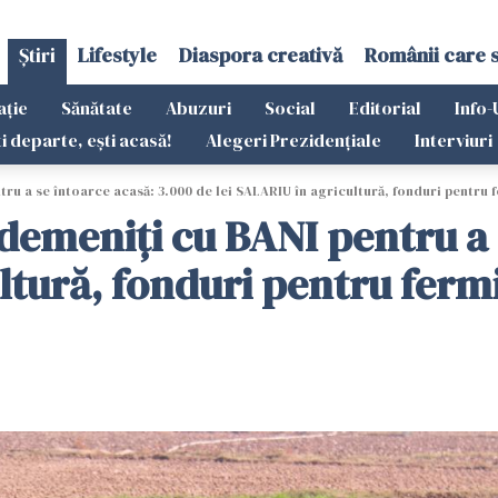
Știri
Lifestyle
Diaspora creativă
Românii care 
ație
Sănătate
Abuzuri
Social
Editorial
Info-
ti departe, ești acasă!
Alegeri Prezidențiale
Interviuri
ru a se întoarce acasă: 3.000 de lei SALARIU în agricultură, fonduri pentru 
demeniți cu BANI pentru a 
ltură, fonduri pentru ferm