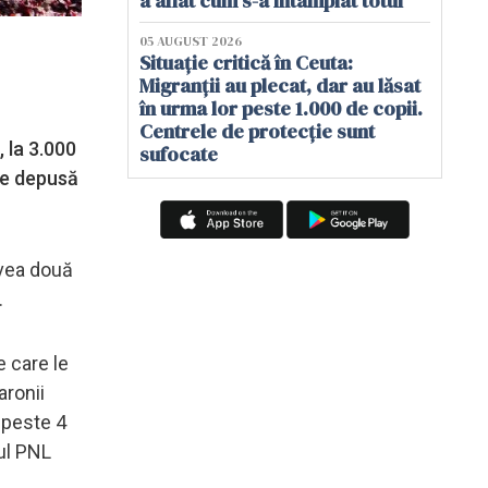
a aflat cum s-a întâmplat totul
05 AUGUST 2026
Situație critică în Ceuta:
Migranții au plecat, dar au lăsat
în urma lor peste 1.000 de copii.
Centrele de protecție sunt
, la 3.000
sufocate
ple depusă
avea două
.
e care le
aronii
 peste 4
ul PNL