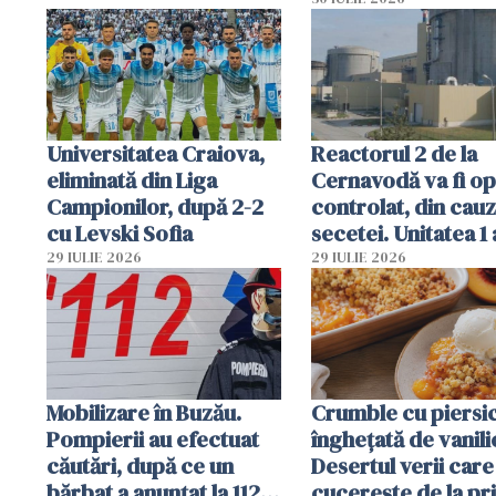
folosesc numele
Ghișeul.ro și al Poli
Române
Universitatea Craiova,
Reactorul 2 de la
eliminată din Liga
Cernavodă va fi op
Campionilor, după 2-2
controlat, din cau
cu Levski Sofia
secetei. Unitatea 1 
deja oprită
29 IULIE 2026
29 IULIE 2026
Mobilizare în Buzău.
Crumble cu piersici
Pompierii au efectuat
înghețată de vanili
căutări, după ce un
Desertul verii care
bărbat a anunțat la 112
cucerește de la pr