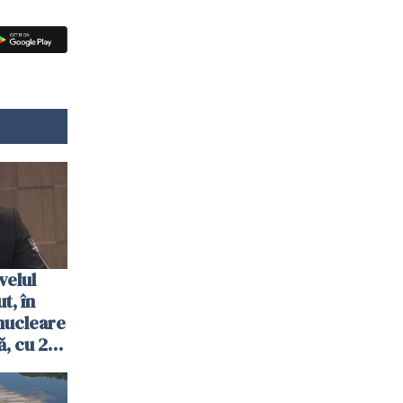
velul
t, în
nucleare
, cu 2
 trecută