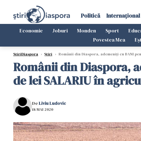
Politică
Internațional
Economie
Joburi
Monden
Sport
Educ
Povestea Mea
Eș
StiriDiaspora
›
Știri
›
Românii din Diaspora, ademeniți cu BANI pent
Românii din Diaspora, a
de lei SALARIU în agricu
De
Liviu Ludovic
18 MAI 2020