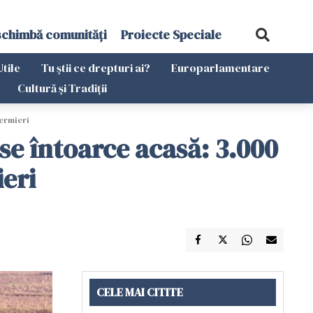
schimbă comunități
Proiecte Speciale
Utile
Tu știi ce drepturi ai?
Europarlamentare
Cultură și Tradiții
fermieri
se întoarce acasă: 3.000
ieri
CELE MAI CITITE