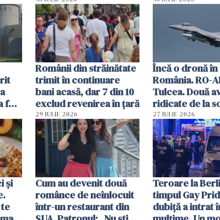
lacrimogene
parfumuri, ceas
ției
mâncarea desti
vânzării
Românii din străinătate
Încă o dronă în
rit
trimit în continuare
România. RO-A
za
bani acasă, dar 7 din 10
Tulcea. Două a
a fost
exclud revenirea în țară
ridicate de la s
29 IULIE 2026
27 IULIE 2026
 și
Cum au devenit două
Teroare la Berli
e.
românce de neînlocuit
timpul Gay Prid
 te
într-un restaurant din
dubiță a intrat î
ima
SUA. Patronul: „Nu știu
mulțime. Un mor