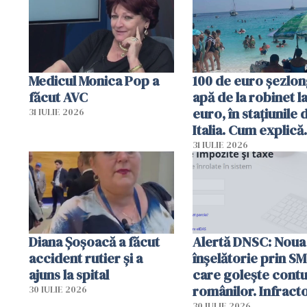
Medicul Monica Pop a
100 de euro șezlong
făcut AVC
apă de la robinet l
euro, în stațiunile 
31 IULIE 2026
Italia. Cum explică
autoritățile
31 IULIE 2026
Diana Șoșoacă a făcut
Alertă DNSC: Noua
accident rutier și a
înșelătorie prin S
ajuns la spital
care golește contu
românilor. Infracto
30 IULIE 2026
30 IULIE 2026