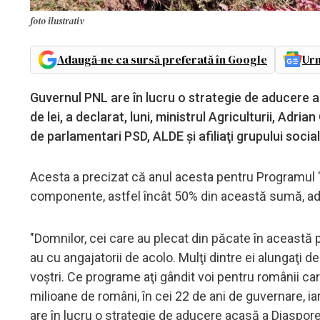
foto ilustrativ
Adaugă-ne ca sursă preferată în Google
Urm
Guvernul PNL are în lucru o strategie de aducere aca
de lei, a declarat, luni, ministrul Agriculturii, Adr
de parlamentari PSD, ALDE şi afiliaţi grupului soci
Acesta a precizat că anul acesta pentru Programul "
componente, astfel încât 50% din această sumă, adic
"Domnilor, cei care au plecat din păcate în această p
au cu angajatorii de acolo. Mulţi dintre ei alungaţi d
voştri. Ce programe aţi gândit voi pentru românii c
milioane de români, în cei 22 de ani de guvernare, 
are în lucru o strategie de aducere acasă a Diasporei r