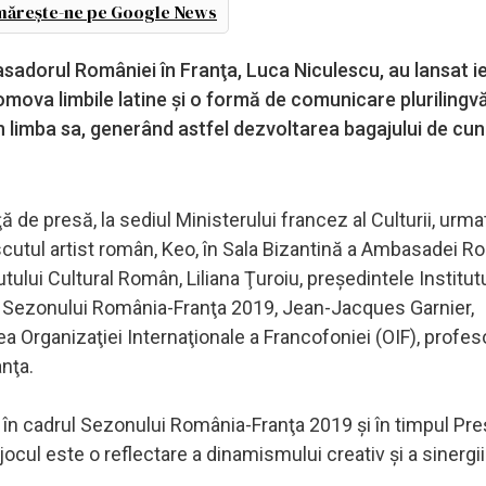
ărește-ne pe Google News
asadorul României în Franţa, Luca Niculescu, au lansat ie
mova limbile latine şi o formă de comunicare plurilingvă
 în limba sa, generând astfel dezvoltarea bagajului de cu
 de presă, la sediul Ministerului francez al Culturii, urma
cutul artist român, Keo, în Sala Bizantină a Ambasadei Ro
tului Cultural Român, Liliana Ţuroiu, preşedintele Institut
al Sezonului România-Franţa 2019, Jean-Jacques Garnier,
Organizaţiei Internaţionale a Francofoniei (OIF), profeso
anţa.
t în cadrul Sezonului România-Franţa 2019 şi în timpul Pre
ocul este o reflectare a dinamismului creativ şi a sinergii