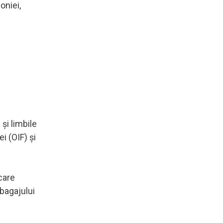
oniei,
şi limbile
i (OIF) şi
care
 bagajului