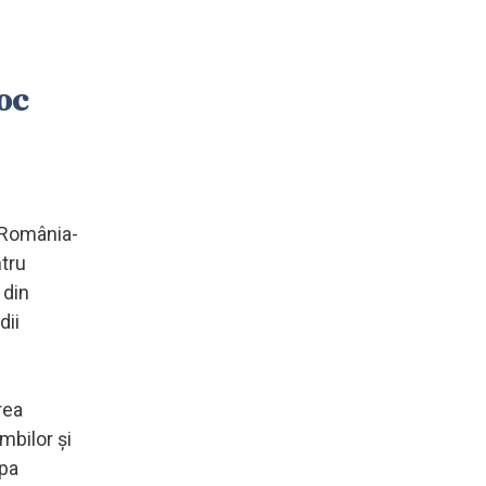
roc
l România-
ntru
 din
dii
rea
mbilor şi
opa