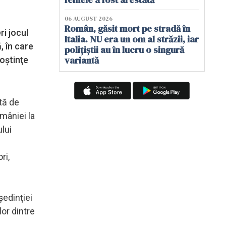
06 AUGUST 2026
Român, găsit mort pe stradă în
ri jocul
Italia. NU era un om al străzii, iar
, în care
polițiștii au în lucru o singură
variantă
noştinţe
tă de
mâniei la
ului
ri,
şedinţiei
lor dintre