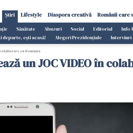
Știri
Lifestyle
Diaspora creativă
Românii care 
ație
Sănătate
Abuzuri
Social
Editorial
Info-
ti departe, ești acasă!
Alegeri Prezidențiale
Interviuri
 colaborare cu România
ază un JOC VIDEO în cola