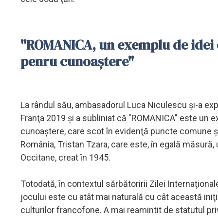
"ROMANICA, un exemplu de idei c
penru cunoaștere"
La rândul său, ambasadorul Luca Niculescu şi-a exp
Franţa 2019 şi a subliniat că "ROMANICA" este un e
cunoaştere, care scot în evidenţă puncte comune şi c
România, Tristan Tzara, care este, în egală măsură, un
Occitane, creat în 1945.
Totodată, în contextul sărbătoririi Zilei Internaţiona
jocului este cu atât mai naturală cu cât această iniţ
culturilor francofone. A mai reamintit de statutul priv