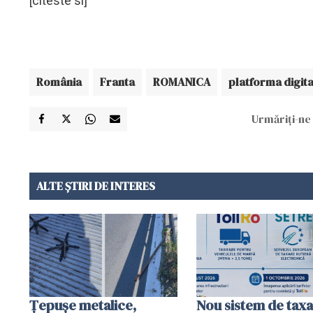
[citeste si]
România
Franta
ROMANICA
platforma digita
Urmăriți-ne 
ALTE ȘTIRI DE INTERES
Țepușe metalice,
Nou sistem de taxa