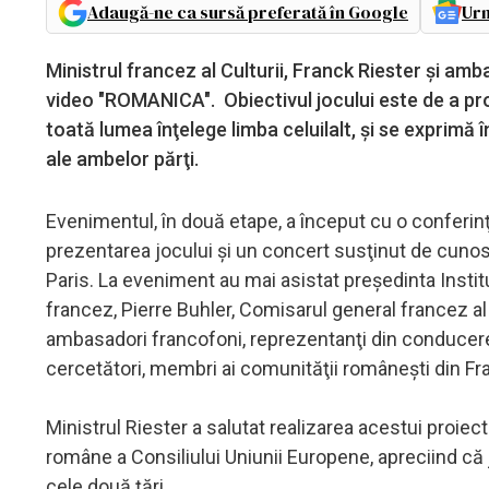
Adaugă-ne ca sursă preferată în Google
Urm
Ministrul francez al Culturii, Franck Riester şi amb
video "ROMANICA". Obiectivul jocului este de a pro
toată lumea înţelege limba celuilalt, şi se exprimă
ale ambelor părţi.
Evenimentul, în două etape, a început cu o conferinţă
prezentarea jocului şi un concert susţinut de cunos
Paris. La eveniment au mai asistat preşedinta Institu
francez, Pierre Buhler, Comisarul general francez 
ambasadori francofoni, reprezentanţi din conducerea 
cercetători, membri ai comunităţii româneşti din Fr
Ministrul Riester a salutat realizarea acestui proiec
române a Consiliului Uniunii Europene, apreciind că j
cele două ţări.