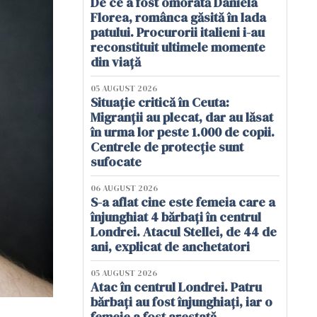
De ce a fost omorâtă Daniela
Florea, românca găsită în lada
patului. Procurorii italieni i-au
reconstituit ultimele momente
din viață
05 AUGUST 2026
Situație critică în Ceuta:
Migranții au plecat, dar au lăsat
în urma lor peste 1.000 de copii.
Centrele de protecție sunt
sufocate
06 AUGUST 2026
S-a aflat cine este femeia care a
înjunghiat 4 bărbați în centrul
Londrei. Atacul Stellei, de 44 de
ani, explicat de anchetatori
05 AUGUST 2026
Atac în centrul Londrei. Patru
bărbați au fost înjunghiați, iar o
femeie a fost arestată