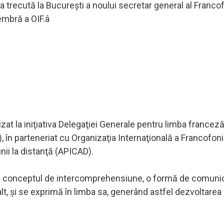
a trecută la Bucureşti a noului secretar general al Francof
embră a OIF.â
at la iniţiativa Delegaţiei Generale pentru limba franceză 
), în parteneriat cu Organizaţia Internaţională a Francofonie
ii la distanţă (APICAD).
e şi conceptul de intercomprehensiune, o formă de comuni
alt, şi se exprimă în limba sa, generând astfel dezvoltarea