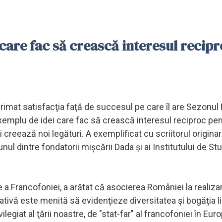
are fac să crească interesul recip
rimat satisfacţia faţă de succesul pe care îl are Sezonu
xemplu de idei care fac să crească interesul reciproc pe
reează noi legături. A exemplificat cu scriitorul originar
ul dintre fondatorii mişcării Dada şi ai Institutului de Stu
le a Francofoniei, a arătat că asocierea României la realiza
iativă este menită să evidenţieze diversitatea şi bogăţia li
ilegiat al ţării noastre, de "stat-far" al francofoniei în Eur