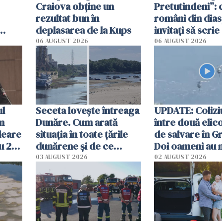
Craiova obține un
Pretutindeni”: c
rezultat bun în
români din dia
deplasarea de la Kups
invitați să scri
rie
România într-u
06 AUGUST 2026
06 AUGUST 2026
special
ul
Seceta lovește întreaga
UPDATE: Colizi
în
Dunăre. Cum arată
între două elic
leare
situația în toate țările
de salvare în Gr
u 2
dunărene și de ce
Doi oameni au 
ecută
România resimte
03 AUGUST 2026
02 AUGUST 2026
efectele, deși a plouat
în iulie