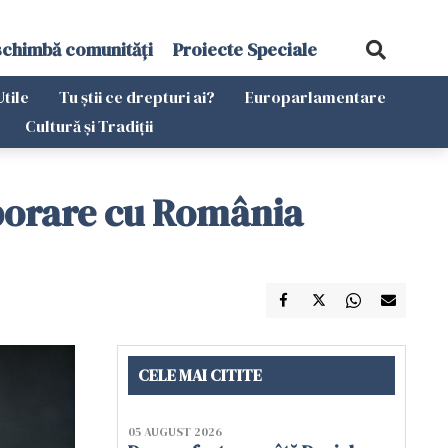
schimbă comunități
Proiecte Speciale
Utile
Tu știi ce drepturi ai?
Europarlamentare
Cultură și Tradiții
borare cu România
CELE MAI CITITE
05 AUGUST 2026