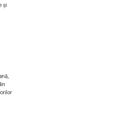
 şi
ană,
din
orilor