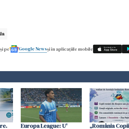
la
Google News
și pe
și în aplicațiile mobile
re.
Europa League: U'
„România Copii