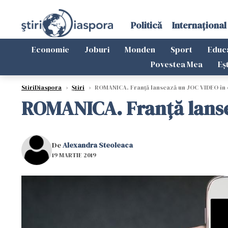
Politică
Internațional
Economie
Joburi
Monden
Sport
Educ
Povestea Mea
Eș
StiriDiaspora
›
Știri
›
ROMANICA. Franță lansează un JOC VIDEO în
ROMANICA. Franță lanse
De
Alexandra Steoleaca
19 MARTIE 2019