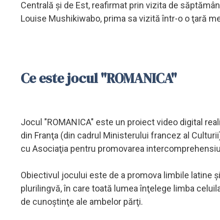
Centrală şi de Est, reafirmat prin vizita de săptămân
Louise Mushikiwabo, prima sa vizită într-o o ţară m
Ce este jocul "ROMANICA"
Jocul "ROMANICA" este un proiect video digital realiz
din Franţa (din cadrul Ministerului francez al Culturii
cu Asociaţia pentru promovarea intercomprehensiun
Obiectivul jocului este de a promova limbile latin
plurilingvă, în care toată lumea înţelege limba celuil
de cunoştinţe ale ambelor părţi.