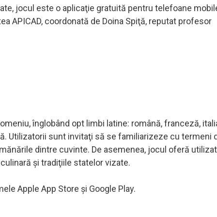
te, jocul este o aplicaţie gratuită pentru telefoane mobile
rtea APICAD, coordonată de Doina Spiţă, reputat profesor
meniu, înglobând opt limbi latine: română, franceză, itali
 Utilizatorii sunt invitaţi să se familiarizeze cu termeni 
mănările dintre cuvinte. De asemenea, jocul oferă utilizat
 culinară şi tradiţiile statelor vizate.
mele Apple App Store şi Google Play.