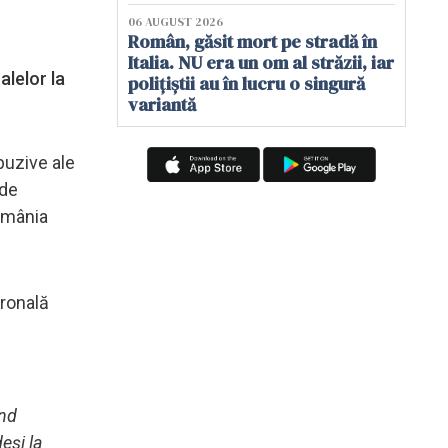
06 AUGUST 2026
Român, găsit mort pe stradă în
Italia. NU era un om al străzii, iar
alelor la
polițiștii au în lucru o singură
variantă
buzive ale
 de
România
tronală
ind
eşi la