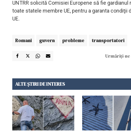
UNTRR solicită Comisiei Europene să fie gardianul re
toate statele membre UE, pentru a garanta condiţii d
UE.
Romani
guvern
probleme
transportatori
Urmăriți-ne 
ALTE ȘTIRI DE INTERES