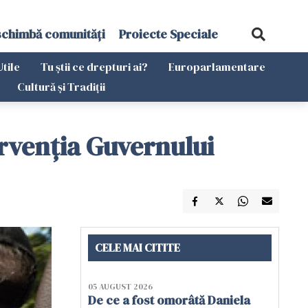
schimbă comunități
Proiecte Speciale
Utile
Tu știi ce drepturi ai?
Europarlamentare
Cultură și Tradiții
ervenţia Guvernului
CELE MAI CITITE
05 AUGUST 2026
De ce a fost omorâtă Daniela