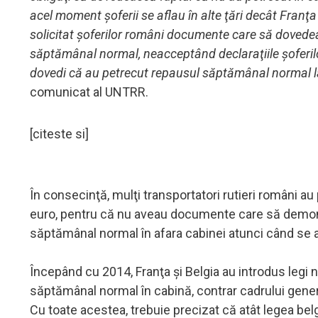
acel moment şoferii se aflau în alte ţări decât Franţa 
solicitat şoferilor români documente care să dovedea
săptămânal normal, neacceptând declaraţiile şoferilor
dovedi că au petrecut repausul săptămânal normal la r
comunicat al UNTRR.
[citeste si]
În consecinţă, mulţi transportatori rutieri români au 
euro, pentru că nu aveau documente care să demons
săptămânal normal în afara cabinei atunci când se afl
Începând cu 2014, Franţa şi Belgia au introdus legi n
săptămânal normal în cabină, contrar cadrului general
Cu toate acestea, trebuie precizat că atât legea bel