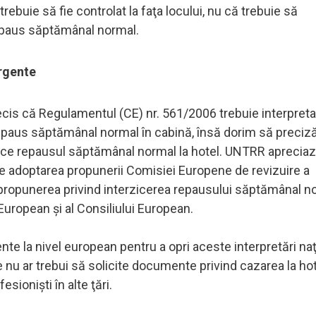
ebuie să fie controlat la faţa locului, nu că trebuie să
repaus săptămânal normal.
urgente
ecis că Regulamentul (CE) nr. 561/2006 trebuie interpreta
repaus săptămânal normal în cabină, însă dorim să preciz
rece repausul săptămânal normal la hotel. UNTRR aprecia
 de adoptarea propunerii Comisiei Europene de revizuire a
 propunerea privind interzicerea repausului săptămânal n
 European şi al Consiliului European.
te la nivel european pentru a opri aceste interpretări naţ
are nu ar trebui să solicite documente privind cazarea la ho
sionişti în alte ţări.