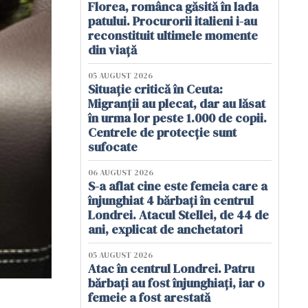
Florea, românca găsită în lada
patului. Procurorii italieni i-au
reconstituit ultimele momente
din viață
05 AUGUST 2026
Situație critică în Ceuta:
Migranții au plecat, dar au lăsat
în urma lor peste 1.000 de copii.
Centrele de protecție sunt
sufocate
06 AUGUST 2026
S-a aflat cine este femeia care a
înjunghiat 4 bărbați în centrul
Londrei. Atacul Stellei, de 44 de
ani, explicat de anchetatori
05 AUGUST 2026
Atac în centrul Londrei. Patru
bărbați au fost înjunghiați, iar o
femeie a fost arestată