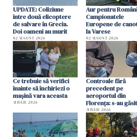
UPDATE: Coliziune
Aur pentru Români
între două elicoptere
Campionatele
de salvare în Grecia.
Europene de canot
Doi oameni au murit
la Varese
02 AUGUST 2026
02 AUGUST 2026
Ce trebuie să verifici
Controale fără
înainte să închiriezi o
precedent pe
mașină vara aceasta
aeroportul din
Florența: s-au găsi
31 IULIE 2026
capete de aligator 
31 IULIE 2026
sumă imensă de ba