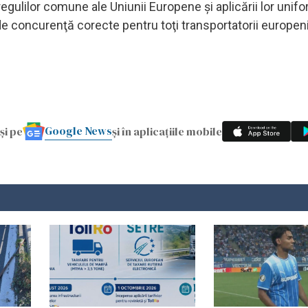
gulilor comune ale Uniunii Europene şi aplicării lor unifo
e concurenţă corecte pentru toţi transportatorii europeni
Google News
și pe
și în aplicațiile mobile