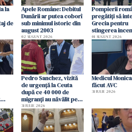
a la
Apele Române: Debitul
Pompierii româ
Dunării ar putea coborî
pregătiţi să int
aj de
sub minimul istoric din
Grecia pentru
august 2003
stingerea incen
02 AUGUST 2026
01 AUGUST 2026
Pedro Sanchez, vizită
Medicul Monica
de urgență la Ceuta
făcut AVC
după ce 40 000 de
31 IULIE 2026
t
migranți au năvălit pe
și o
teritoriul spaniol: „Vom
31 IULIE 2026
ni
mobiliza toate
resursele"