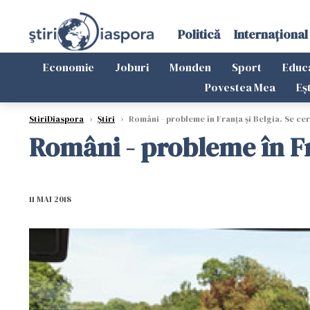
Politică
Internațional
Economie
Joburi
Monden
Sport
Educ
Povestea Mea
Eș
StiriDiaspora
›
Știri
›
Români - probleme în Franţa şi Belgia. Se cer
Români - probleme în Fra
11 MAI 2018