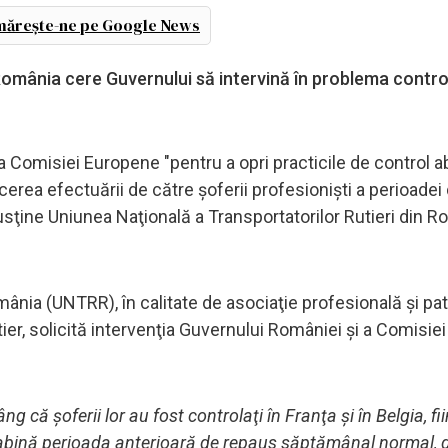
ărește-ne pe Google News
România cere Guvernului să intervină în problema contro
 a Comisiei Europene "pentru a opri practicile de control a
zicerea efectuării de către şoferii profesionişti a perioadei
sţine Uniunea Naţională a Transportatorilor Rutieri din 
mânia (UNTRR), în calitate de asociaţie profesională şi pa
er, solicită intervenţia Guvernului României şi a Comisiei
 că şoferii lor au fost controlaţi în Franţa şi în Belgia, fi
cabină perioada anterioară de repaus săptămânal normal, d