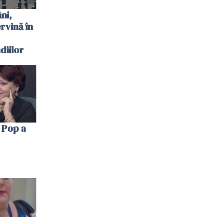
ni,
ervină în
diilor
 Pop a