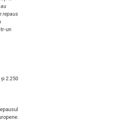
i au
de repaus
a
tr-un
 şi 2.250
 repausul
europene.