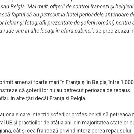
sau Belgia. Mai mult, ofiţerii de control francezi şi belgien
scă faptul că au petrecut la hotel perioadele anterioare 
 (chiar şi fotografii prezentate de şoferii români) pentru 
ude sau în alte locaţii în afara cabinei",
se precizează în
primit amenzi foarte mari în Franţa şi în Belgia, între 1.000
treze că şoferii lor nu au petrecut perioada de repaus
au în alte ţări decât Franţa şi Belgia.
aţionale care interzic şoferilor profesionişti să petreacă
 UE şi practicilor de atâţia ani, din majoritatea statelor 
giană, cât şi cea franceză privind interzicerea repausului