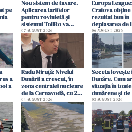
Nou sistem de taxare.
Europa League:
at pe
Aplicarea tarifelor
Craiova obține
nia
pentru rovinietă şi
rezultat bun în
sistemul TollRo va
deplasarea de 
începe la 1 octombrie
07 AUGUST 2026
06 AUGUST 2026
ă
a
Radu Miruţă: Nivelul
Seceta lovește 
rus a
Dunării a crescut, în
Dunăre. Cum ar
poi a
zona centralei nucleare
situația în toate
de la Cernavodă, cu 2
dunărene și de
cm faţă de ziua trecută
România resim
04 AUGUST 2026
03 AUGUST 2026
efectele, deși a
în iulie