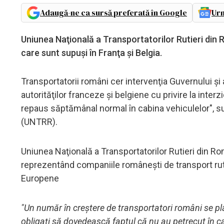
Adaugă-ne ca sursă preferată în Google
Urm
Uniunea Naţională a Transportatorilor Rutieri din 
care sunt supuşi în Franţa şi Belgia.
Transportatorii români cer intervenţia Guvernului şi
autorităţilor franceze şi belgiene cu privire la inter
repaus săptămânal normal în cabina vehiculelor", su
(UNTRR).
Uniunea Naţională a Transportatorilor Rutieri din Ro
reprezentând companiile româneşti de transport ruti
Europene
"Un număr în creştere de transportatori români se plâng
obligaţi să dovedească faptul că nu au petrecut în 