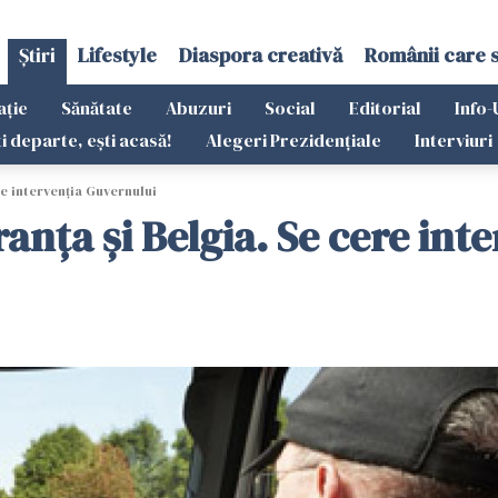
Știri
Lifestyle
Diaspora creativă
Românii care 
ație
Sănătate
Abuzuri
Social
Editorial
Info-
ti departe, ești acasă!
Alegeri Prezidențiale
Interviuri
e intervenţia Guvernului
nţa şi Belgia. Se cere int