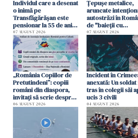
Individul care a desenat
Țepușe metalice,
o inimă pe
aruncate intențion
Transfăgărășan este
autostrăzi în Româ
pensionar la 55 de ani.
de "baieții cu
Poliția l-a identificat
platforme": "Mi-au
07 AUGUST 2026
07 AUGUST 2026
cerut 1200 lei să m
tracteze"
„România Copiilor de
Incident în Crimee
Pretutindeni”: copiii
anexată: Un soldat 
români din diaspora,
tras în colegii săi a
invitați să scrie despre
ucis 3 civili
România într-un volum
06 AUGUST 2026
04 AUGUST 2026
special