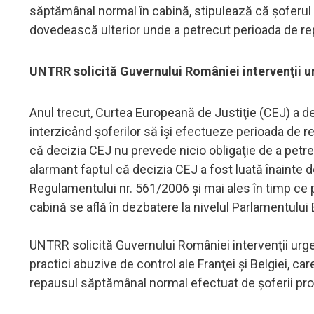
săptămânal normal în cabină, stipulează că şoferul tr
dovedească ulterior unde a petrecut perioada de 
UNTRR solicită Guvernului României intervenţii 
Anul trecut, Curtea Europeană de Justiţie (CEJ) a d
interzicând şoferilor să îşi efectueze perioada de 
că decizia CEJ nu prevede nicio obligaţie de a pet
alarmant faptul că decizia CEJ a fost luată înainte
Regulamentului nr. 561/2006 şi mai ales în timp ce
cabină se află în dezbatere la nivelul Parlamentului
UNTRR solicită Guvernului României intervenţii urgen
practici abuzive de control ale Franţei şi Belgiei, c
repausul săptămânal normal efectuat de şoferii profe