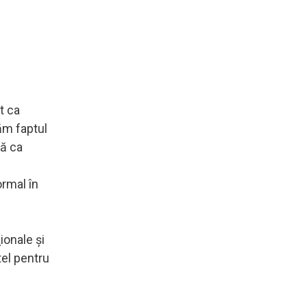
t ca
ăm faptul
ză ca
ormal în
ionale şi
tel pentru