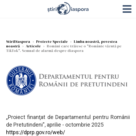
StiriDiaspora
›
Proiecte Speciale
›
Limba noastră, povestea
noastră
›
Articole
›
Români care trăiesc o "Românie văzută pe
TikTok". Semnal de alarmă despre diaspora
„Proiect finanţat de Departamentul pentru Românii
de Pretutindeni", aprilie - octombrie 2025
https://dprp.gov.ro/web/