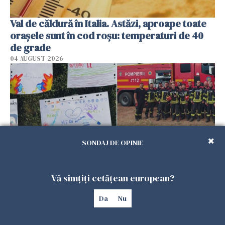
Val de căldură în Italia. Astăzi, aproape toate
orașele sunt în cod roșu: temperaturi de 40
de grade
04 AUGUST 2026
SONDAJ DE OPINIE
Vă simțiți cetățean european?
„Merci les héros!” Copiii francezi au mulțumit
pompierilor români care au ajutat la
Da
Nu
stingerea incendiilor din sudul țării - FOTO
04 AUGUST 2026