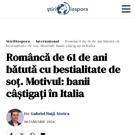
StiriDiaspora
›
Internațional
›
Româncă de 61 de ani bătută cu
bestialitate de soț. Motivul: banii câștigați în Italia
Româncă de 61 de ani
bătută cu bestialitate de
soț. Motivul: banii
câștigați în Italia
De
Gabriel Nuță-Stoica
06 IANUARIE 2026