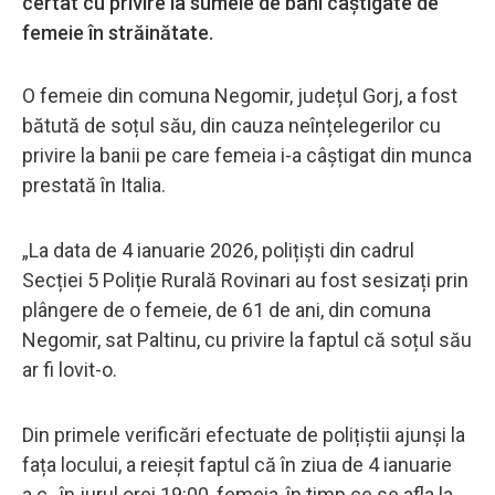
certat cu privire la sumele de bani câștigate de
femeie în străinătate.
O femeie din comuna Negomir, județul Gorj, a fost
bătută de soțul său, din cauza neînțelegerilor cu
privire la banii pe care femeia i-a câștigat din munca
prestată în Italia.
„La data de 4 ianuarie 2026, polițiști din cadrul
Secției 5 Poliție Rurală Rovinari au fost sesizați prin
plângere de o femeie, de 61 de ani, din comuna
Negomir, sat Paltinu, cu privire la faptul că soțul său
ar fi lovit-o.
Din primele verificări efectuate de polițiștii ajunși la
fața locului, a reieșit faptul că în ziua de 4 ianuarie
a.c., în jurul orei 19:00, femeia, în timp ce se afla la