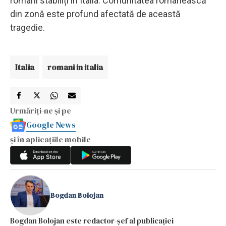
români stabiliți în Italia. Comunitatea românească
din zonă este profund afectată de această
tragedie.
Italia
romani in italia
Urmăriți-ne și pe
Google News
și în aplicațiile mobile
Bogdan Bolojan
Bogdan Bolojan este redactor-șef al publicației