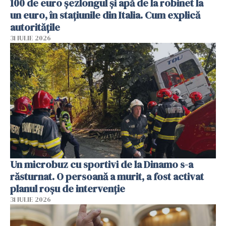
100 de euro șezlongul și apă de la robinet la
un euro, în stațiunile din Italia. Cum explică
autoritățile
31 IULIE 2026
Un microbuz cu sportivi de la Dinamo s-a
răsturnat. O persoană a murit, a fost activat
planul roșu de intervenție
31 IULIE 2026