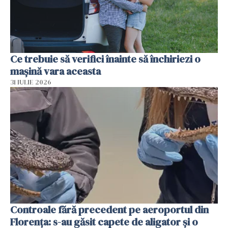
Ce trebuie să verifici înainte să închiriezi o
mașină vara aceasta
31 IULIE 2026
Controale fără precedent pe aeroportul din
Florența: s-au găsit capete de aligator și o