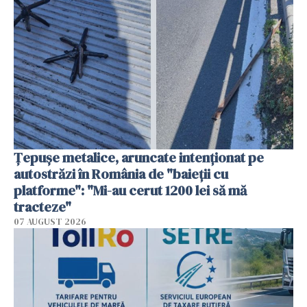
Țepușe metalice, aruncate intenționat pe
autostrăzi în România de "baieții cu
platforme": "Mi-au cerut 1200 lei să mă
tracteze"
07 AUGUST 2026