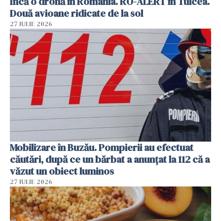
Încă o dronă în România. RO-ALERT în Tulcea.
Două avioane ridicate de la sol
27 IULIE 2026
Mobilizare în Buzău. Pompierii au efectuat
căutări, după ce un bărbat a anunțat la 112 că a
văzut un obiect luminos
27 IULIE 2026