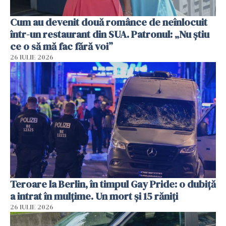
Cum au devenit două românce de neînlocuit
într-un restaurant din SUA. Patronul: „Nu știu
ce o să mă fac fără voi”
26 IULIE 2026
Teroare la Berlin, în timpul Gay Pride: o dubiță
a intrat în mulțime. Un mort și 15 răniți
26 IULIE 2026