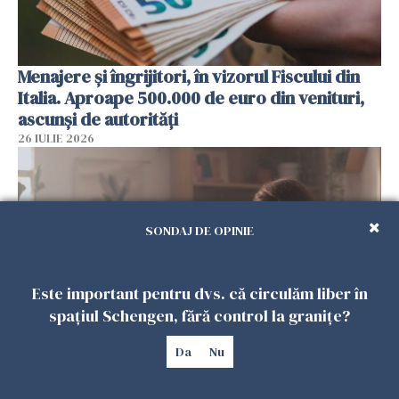
Menajere și îngrijitori, în vizorul Fiscului din
Italia. Aproape 500.000 de euro din venituri,
ascunși de autorități
26 IULIE 2026
SONDAJ DE OPINIE
Este important pentru dvs. că circulăm liber în
spațiul Schengen, fără control la granițe?
Da
Nu
Vrei să te muți în SUA? Un studiu Harvard
arată ce se întâmplă cu sănătatea multor