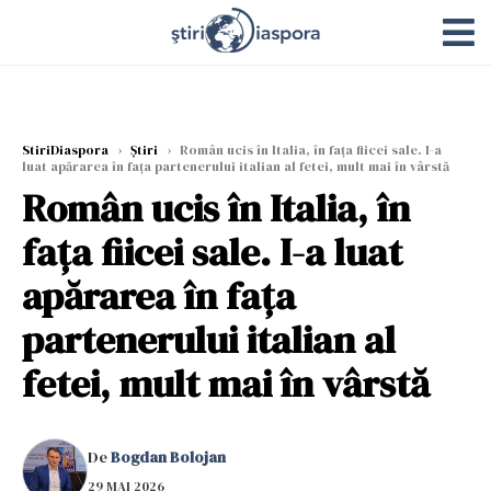
StiriDiaspora
›
Știri
›
Român ucis în Italia, în fața fiicei sale. I-a
luat apărarea în fața partenerului italian al fetei, mult mai în vârstă
Român ucis în Italia, în
fața fiicei sale. I-a luat
apărarea în fața
partenerului italian al
fetei, mult mai în vârstă
De
Bogdan Bolojan
29 MAI 2026