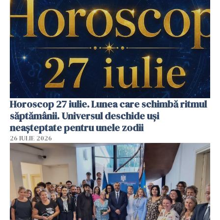
Horoscop 27 iulie. Lunea care schimbă ritmul
săptămânii. Universul deschide uși
neașteptate pentru unele zodii
26 IULIE 2026