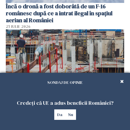
Încă o dronă a fost doborâtă de un F-16
românesc după ce a intrat ilegal în spațiul
aerian al României
25 IULIE 2026
SONDAJ DE OPINIE
Se caută urgent români pentru șantiere din
Credeți că UE a adus beneficii României?
Marea Britanie. Salarii de până la 29 de lire pe
oră
Da
Nu
25 IULIE 2026