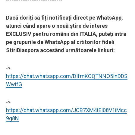
Dacă doriți să fiți notificați direct pe WhatsApp,
atunci când apare o nouă știre de interes
EXCLUSIV pentru românii din ITALIA, puteți intra
pe grupurile de WhatsApp al cititorilor fideli
StiriDiaspora accesând următoarele linkuri:
->
https://chat.whatsapp.com/DIfmKOQTNNO5InDDS
WwifG
->
https://chat.whatsapp.com/JCB7XM4tEl08V1iMcc
9g8N