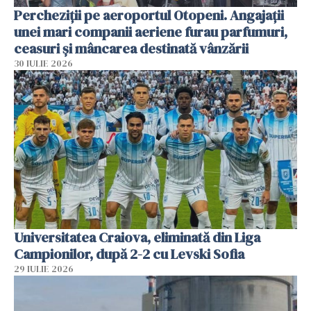
Percheziții pe aeroportul Otopeni. Angajații
unei mari companii aeriene furau parfumuri,
ceasuri și mâncarea destinată vânzării
30 IULIE 2026
Universitatea Craiova, eliminată din Liga
Campionilor, după 2-2 cu Levski Sofia
29 IULIE 2026