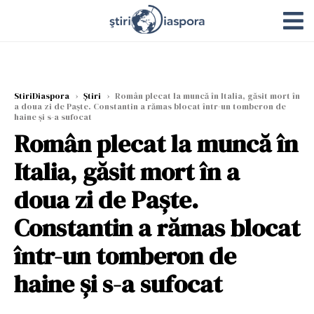
StiriDiaspora
›
Știri
›
Român plecat la muncă în Italia, găsit mort în
a doua zi de Paște. Constantin a rămas blocat într-un tomberon de
haine și s-a sufocat
Român plecat la muncă în
Italia, găsit mort în a
doua zi de Paște.
Constantin a rămas blocat
într-un tomberon de
haine și s-a sufocat