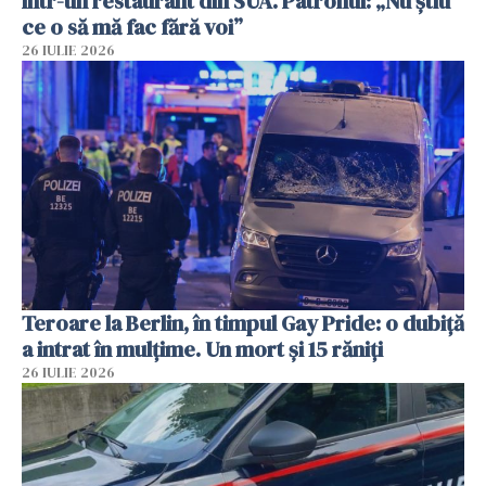
într-un restaurant din SUA. Patronul: „Nu știu
ce o să mă fac fără voi”
26 IULIE 2026
Teroare la Berlin, în timpul Gay Pride: o dubiță
a intrat în mulțime. Un mort și 15 răniți
26 IULIE 2026