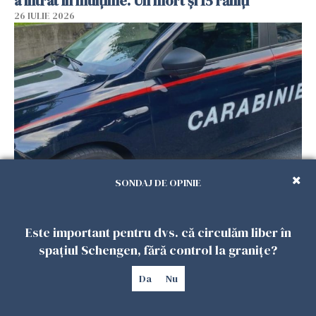
a intrat în mulțime. Un mort și 15 răniți
26 IULIE 2026
SONDAJ DE OPINIE
Român, în stare critică după ce a intrat într-o
casă din Italia. Proprietarul spune că s-a
apărat cu un cuțit
Este important pentru dvs. că circulăm liber în
26 IULIE 2026
spațiul Schengen, fără control la granițe?
Da
Nu