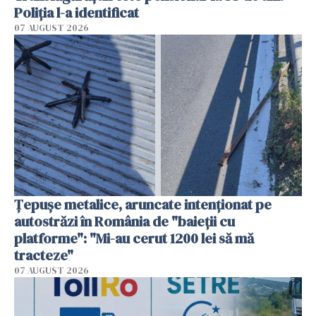
Poliția l-a identificat
07 AUGUST 2026
Țepușe metalice, aruncate intenționat pe
autostrăzi în România de "baieții cu
platforme": "Mi-au cerut 1200 lei să mă
tracteze"
07 AUGUST 2026