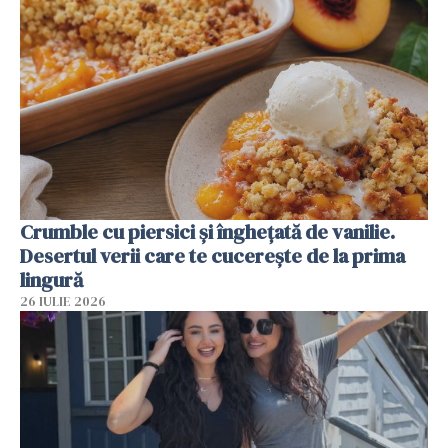
Crumble cu piersici și înghețată de vanilie.
Desertul verii care te cucerește de la prima
lingură
26 IULIE 2026