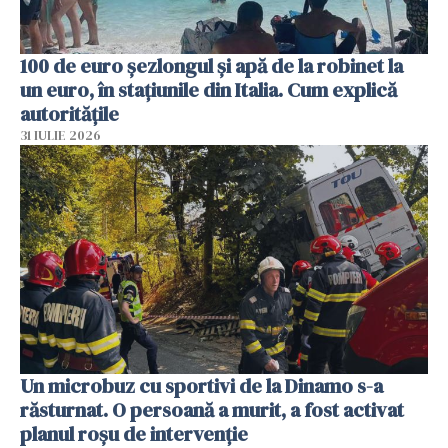
100 de euro șezlongul și apă de la robinet la
un euro, în stațiunile din Italia. Cum explică
autoritățile
31 IULIE 2026
Un microbuz cu sportivi de la Dinamo s-a
răsturnat. O persoană a murit, a fost activat
planul roșu de intervenție