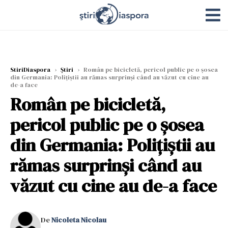
StiriDiaspora
›
Știri
›
Român pe bicicletă, pericol public pe o șosea
din Germania: Polițiștii au rămas surprinși când au văzut cu cine au
de-a face
Român pe bicicletă,
pericol public pe o șosea
din Germania: Polițiștii au
rămas surprinși când au
văzut cu cine au de-a face
De
Nicoleta Nicolau