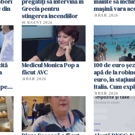
oborî
pregătiţi să intervină în
înainte să închi
 din
Grecia pentru
mașină vara ac
stingerea incendiilor
31 IULIE 2026
01 AUGUST 2026
ită
Medicul Monica Pop a
100 de euro șez
a
făcut AVC
apă de la robine
euro, în stațiuni
31 IULIE 2026
 pe
Italia. Cum expl
 „Vom
autoritățile
31 IULIE 2026