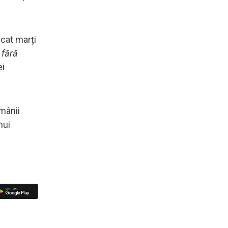
ecat marți
 fără
ei
ămânii
nui