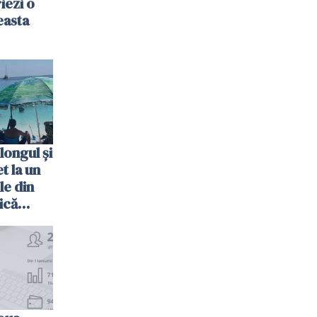
riezi o
easta
longul și
t la un
le din
ică