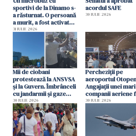
Un microbuz cu
Senatul a aprobat
sportivi de la Dinamo s-
acordul SAFE
a răsturnat. O persoană
30 IULIE 2026
a murit, a fost activat
planul roșu de
31 IULIE 2026
intervenție
Mii de ciobani
Percheziții pe
protestează la ANSVSA
aeroportul Otopen
și la Guvern. Îmbrânceli
Angajații unei mari
cu jandarmii și gaze
companii aeriene 
lacrimogene
parfumuri, ceasuri 
30 IULIE 2026
30 IULIE 2026
mâncarea destinat
vânzării