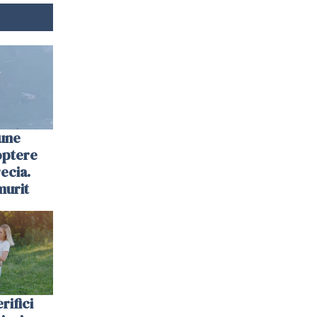
une
optere
ecia.
murit
rifici