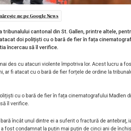
ărește-ne pe Google News
tribunalului cantonal din St. Gallen, printre altele, pent
tacat doi polițiști cu o bară de fier în fața cinematograf
a încercau să îl verifice.
 mai des cu atacuri violente împotriva lor. Acest lucru a fo
 ar fi atacat cu o bară de fier forțele de ordine la tribunal
ițiști cu o bară de fier în fața cinematografului Madlen d
ă îl verifice.
 bară încât unul dintre ei a suferit o fractură de antebraț, ia
a fost condamnat la puțin mai puțin de cinci ani de închis