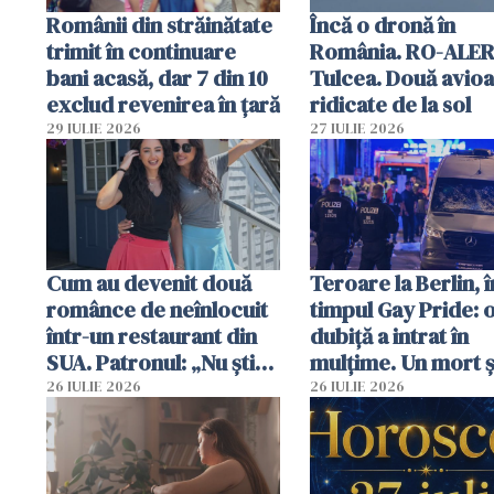
Românii din străinătate
Încă o dronă în
trimit în continuare
România. RO-ALER
bani acasă, dar 7 din 10
Tulcea. Două avio
exclud revenirea în țară
ridicate de la sol
29 IULIE 2026
27 IULIE 2026
Cum au devenit două
Teroare la Berlin, î
românce de neînlocuit
timpul Gay Pride: 
într-un restaurant din
dubiță a intrat în
SUA. Patronul: „Nu știu
mulțime. Un mort ș
ce o să mă fac fără voi”
răniți
26 IULIE 2026
26 IULIE 2026