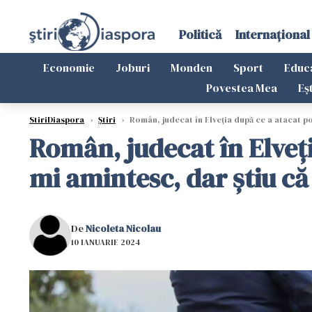
Politică
Internațional
Economie
Joburi
Monden
Sport
Educ
Povestea Mea
Eș
StiriDiaspora
›
Știri
›
Român, judecat în Elveția după ce a atacat poli
Român, judecat în Elveția
mi amintesc, dar știu că
De
Nicoleta Nicolau
10 IANUARIE 2024