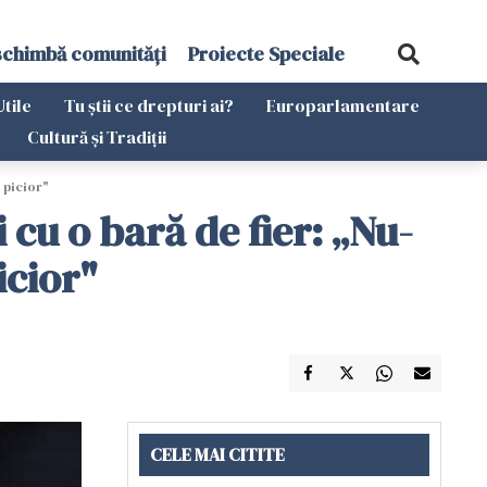
schimbă comunități
Proiecte Speciale
Utile
Tu știi ce drepturi ai?
Europarlamentare
Cultură și Tradiții
e picior"
 cu o bară de fier: „Nu-
icior"
CELE MAI CITITE