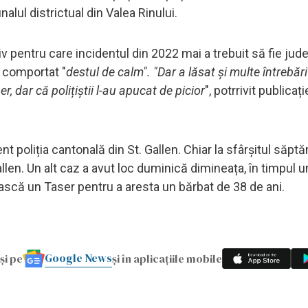
nalul districtual din Valea Rinului.
 pentru care incidentul din 2022 mai a trebuit să fie jud
a comportat "
destul de calm". "Dar a lăsat și multe întrebări
r, dar că polițiștii l-au apucat de picior
", potrrivit publicați
 poliția cantonală din St. Gallen. Chiar la sfârșitul săpt
.Gallen. Un alt caz a avut loc duminică dimineața, în timpul u
ească un Taser pentru a aresta un bărbat de 38 de ani.
Google News
și pe
și în aplicațiile mobile