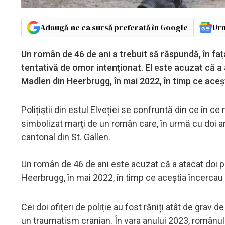
Adaugă-ne ca sursă preferată în Google
Urm
Un român de 46 de ani a trebuit să răspundă, în fața 
tentativă de omor intenționat. El este acuzat că a a
Madlen din Heerbrugg, în mai 2022, în timp ce acești
Polițiștii din estul Elveției se confruntă din ce în ce
simbolizat marți de un român care, în urmă cu doi ani,
cantonal din St. Gallen.
Un român de 46 de ani este acuzat că a atacat doi pol
Heerbrugg, în mai 2022, în timp ce aceștia încercau s
Cei doi ofițeri de poliție au fost răniți atât de grav de
un traumatism cranian. În vara anului 2023, românul 