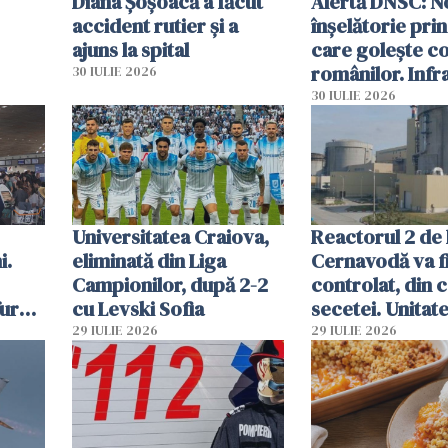
Diana Șoșoacă a făcut
Alertă DNSC: N
accident rutier și a
înșelătorie pri
ajuns la spital
care golește co
românilor. Infr
30 IULIE 2026
folosesc numel
30 IULIE 2026
Ghișeul.ro și al 
Române
Universitatea Craiova,
Reactorul 2 de 
i.
eliminată din Liga
Cernavodă va fi
Campionilor, după 2-2
controlat, din 
furau
cu Levski Sofia
secetei. Unitate
și
deja oprită
29 IULIE 2026
29 IULIE 2026
ă