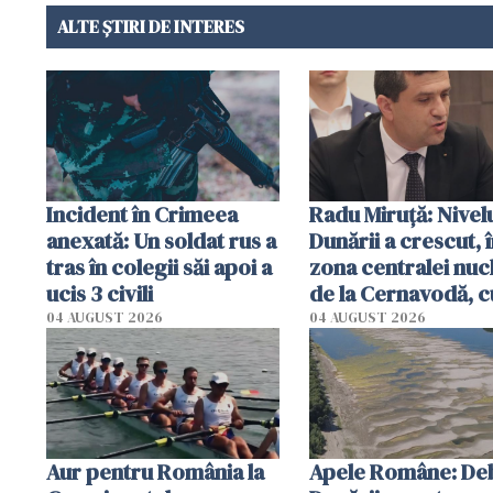
ALTE ȘTIRI DE INTERES
Incident în Crimeea
Radu Miruţă: Nivel
anexată: Un soldat rus a
Dunării a crescut, 
tras în colegii săi apoi a
zona centralei nuc
ucis 3 civili
de la Cernavodă, c
cm faţă de ziua tr
04 AUGUST 2026
04 AUGUST 2026
Aur pentru România la
Apele Române: Deb