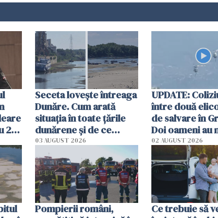
ul
Seceta lovește întreaga
UPDATE: Colizi
în
Dunăre. Cum arată
între două elic
leare
situația în toate țările
de salvare în Gr
u 2
dunărene și de ce
Doi oameni au 
ecută
România resimte
03 AUGUST 2026
02 AUGUST 2026
efectele, deși a plouat
în iulie
itul
Pompierii români,
Ce trebuie să ve