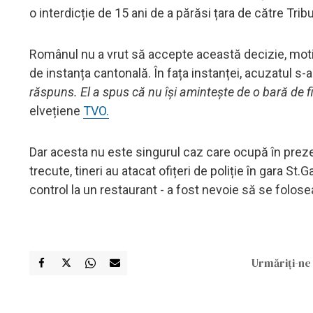
o interdicție de 15 ani de a părăsi țara de către Tribu
Românul nu a vrut să accepte această decizie, motiv
de instanța cantonală. În fața instanței, acuzatul s-
răspuns. El a spus că nu își amintește de o bară de fie
elvețiene
TVO.
Dar acesta nu este singurul caz care ocupă în prezent
trecute, tineri au atacat ofițeri de poliție în gara St
control la un restaurant - a fost nevoie să se folos
Urmăriți-ne 