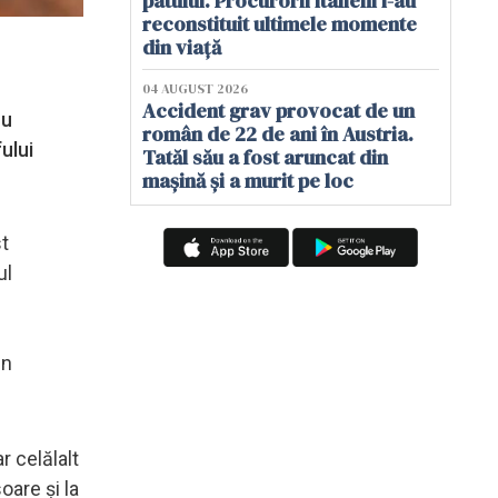
patului. Procurorii italieni i-au
reconstituit ultimele momente
din viață
04 AUGUST 2026
Accident grav provocat de un
ru
român de 22 de ani în Austria.
ului
Tatăl său a fost aruncat din
mașină și a murit pe loc
st
ul
in
r celălalt
oare și la