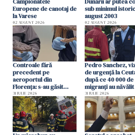
Campionatele
Dunării ar putea c
Europene de canotaj de
sub minimul istoric
la Varese
august 2003
02 AUGUST 2026
02 AUGUST 2026
Controale fără
Pedro Sanchez, viz
precedent pe
de urgență la Ceut
aeroportul din
după ce 40 000 de
Florența: s-au găsit
migranți au năvălit
capete de aligator și o
teritoriul spaniol:
31 IULIE 2026
31 IULIE 2026
sumă imensă de bani
mobiliza toate
resursele"