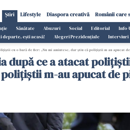
Știri
Lifestyle
Diaspora creativă
Românii care 
ație
Sănătate
Abuzuri
Social
Editorial
Info-
ti departe, ești acasă!
Alegeri Prezidențiale
Interviuri
țiștii cu o bară de fier: „Nu-mi amintesc, dar știu că polițiștii m-au apucat d
 după ce a atacat polițiștii
 polițiștii m-au apucat de p