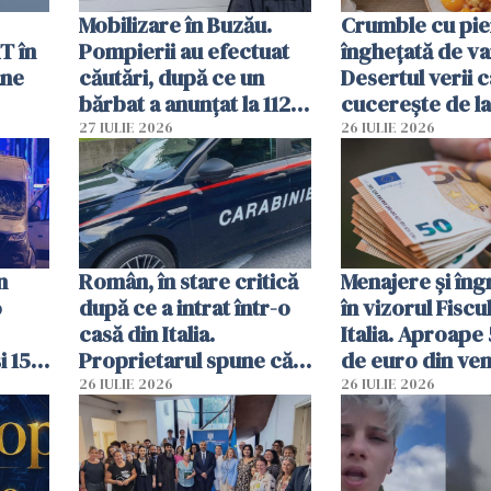
Mobilizare în Buzău.
Crumble cu pier
T în
Pompierii au efectuat
înghețată de van
ane
căutări, după ce un
Desertul verii c
bărbat a anunțat la 112
cucerește de l
că a văzut un obiect
lingură
27 IULIE 2026
26 IULIE 2026
luminos
n
Român, în stare critică
Menajere și îngr
o
după ce a intrat într-o
în vizorul Fiscu
casă din Italia.
Italia. Aproape
i 15
Proprietarul spune că
de euro din veni
s-a apărat cu un cuțit
ascunși de autor
26 IULIE 2026
26 IULIE 2026