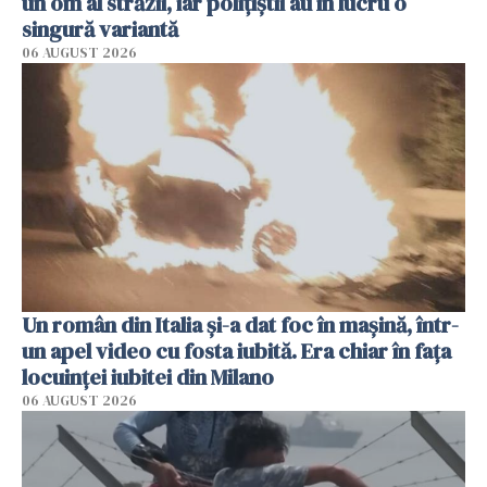
un om al străzii, iar polițiștii au în lucru o
singură variantă
06 AUGUST 2026
Un român din Italia și-a dat foc în mașină, într-
un apel video cu fosta iubită. Era chiar în fața
locuinței iubitei din Milano
06 AUGUST 2026