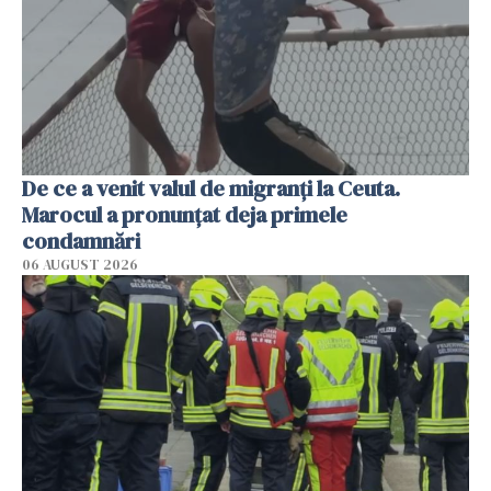
De ce a venit valul de migranți la Ceuta.
Marocul a pronunțat deja primele
condamnări
06 AUGUST 2026