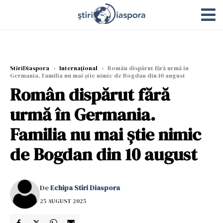
StiriDiaspora
›
Internațional
›
Român dispărut fără urmă în
Germania. Familia nu mai știe nimic de Bogdan din 10 august
Român dispărut fără
urmă în Germania.
Familia nu mai știe nimic
de Bogdan din 10 august
De
Echipa Stiri Diaspora
25 AUGUST 2025