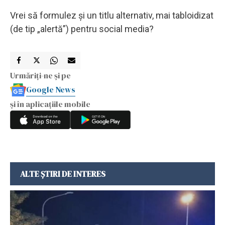
Vrei să formulez și un titlu alternativ, mai tabloidizat
(de tip „alertă”) pentru social media?
Urmăriți-ne și pe
Google News
și în aplicațiile mobile
ALTE ȘTIRI DE INTERES