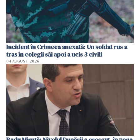
Incident în Crimeea anexată: Un soldat rus a
tras în colegii săi apoi a ucis 3 civili
04 AUGUST 2026
Radu Miruţă: Nivelul Dunării a crescut, în zona