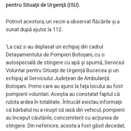
pentru Situaţii de Urgenţă (ISU).
Potrivit acestora, un vecin a observat flăcările şi a
sunat după ajutor la 112.
'La caz s-au deplasat un echipaj din cadrul
Detaşamentului de Pompieri Botoşani, cu o
autospecială de stingere cu apă şi spumă, Serviciul
Voluntar pentru Situaţii de Urgenţă Bucecea şi un
echipaj al Serviciului Judeţean de Ambulanţă
Botoşani. Primii care au ajuns la faţa locului au fost
pompierii voluntari. Aceştia au constatat faptul că
rulota ardea în totalitate. Întrucât existau informaţii
că bărbatul nu a reuşit să iasă din vehicul, pompierii
au început căutările, concomitent cu acţiunea de
stingere. Din nefericire, acesta a fost găsit decedat,