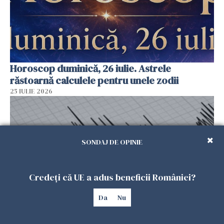
Horoscop duminică, 26 iulie. Astrele
răstoarnă calculele pentru unele zodii
25 IULIE 2026
SONDAJ DE OPINIE
Credeți că UE a adus beneficii României?
Da
Nu
Cutremur în Italia, resimțit în mai multe