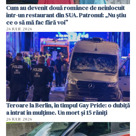
Cum au devenit două românce de neînlocuit
într-un restaurant din SUA. Patronul: „Nu știu
ce o să mă fac fără voi”
26 IULIE 2026
Teroare la Berlin, în timpul Gay Pride: o dubiță
a intrat în mulțime. Un mort și 15 răniți
26 IULIE 2026