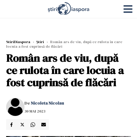
StiriDiaspora
›
Știri
›
Român ars de viu, după ce rulota în care
locuia a fost cuprinsă de flăcări
Român ars de viu, după
ce rulota în care locuia a
fost cuprinsă de flăcări
De
Nicoleta Nicolau
30 MAI 2023