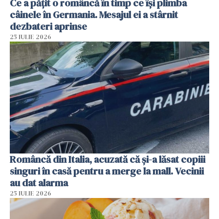
Ce a pățit o româncă în timp ce își plimba
câinele în Germania. Mesajul ei a stârnit
dezbateri aprinse
25 IULIE 2026
Româncă din Italia, acuzată că și-a lăsat copiii
singuri în casă pentru a merge la mall. Vecinii
au dat alarma
25 IULIE 2026