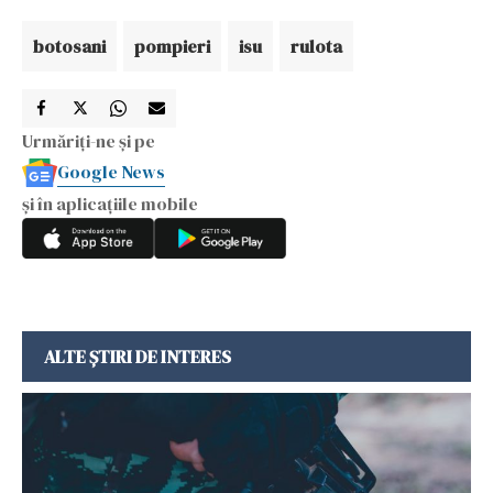
botosani
pompieri
isu
rulota
Urmăriți-ne și pe
Google News
și în aplicațiile mobile
ALTE ȘTIRI DE INTERES