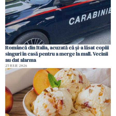
Româncă din Italia, acuzată că și-a lăsat copiii
singuri în casă pentru a merge la mall. Vecinii
au dat alarma
25 IULIE 2026