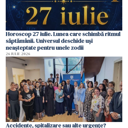
Horoscop 27 iulie. Lunea care schimbă ritmul
săptămânii. Universul deschide uși
neașteptate pentru unele zodii
26 IULIE 2026
Accidente, spitalizare sau alte urgențe?