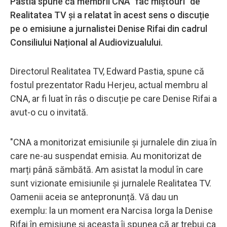
Pastia spune că membrii CNA "fac miștouri" de
Realitatea TV și a relatat în acest sens o discuție
pe o emisiune a jurnalistei Denise Rifai din cadrul
Consiliului Național al Audiovizualului.
Directorul Realitatea TV, Edward Pastia, spune că
fostul prezentator Radu Herjeu, actual membru al
CNA, ar fi luat în râs o discuție pe care Denise Rifai a
avut-o cu o invitată.
"CNA a monitorizat emisiunile și jurnalele din ziua în
care ne-au suspendat emisia. Au monitorizat de
marți până sămbătă. Am asistat la modul în care
sunt vizionate emisiunile și jurnalele Realitatea TV.
Oamenii aceia se antepronunță. Vă dau un
exemplu: la un moment era Narcisa Iorga la Denise
Rifai în emisiune și aceasta îi spunea că ar trebui ca