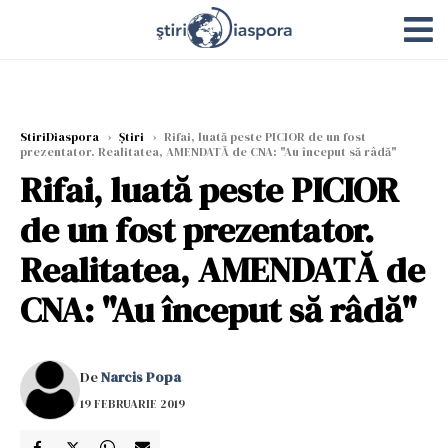
StiriDiaspora
›
Știri
›
Rifai, luată peste PICIOR de un fost
prezentator. Realitatea, AMENDATĂ de CNA: "Au început să râdă"
Rifai, luată peste PICIOR
de un fost prezentator.
Realitatea, AMENDATĂ de
CNA: "Au început să râdă"
De
Narcis Popa
19 FEBRUARIE 2019