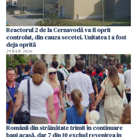
Reactorul 2 de la Cernavodă va fi oprit
controlat, din cauza secetei. Unitatea 1 a fost
deja oprită
29 IULIE 2026
Românii din străinătate trimit în continuare
bani acasă, dar 7 din 10 exclud revenirea în