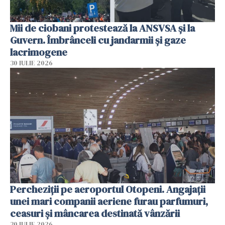
Mii de ciobani protestează la ANSVSA și la
Guvern. Îmbrânceli cu jandarmii și gaze
lacrimogene
30 IULIE 2026
Percheziții pe aeroportul Otopeni. Angajații
unei mari companii aeriene furau parfumuri,
ceasuri și mâncarea destinată vânzării
30 IULIE 2026