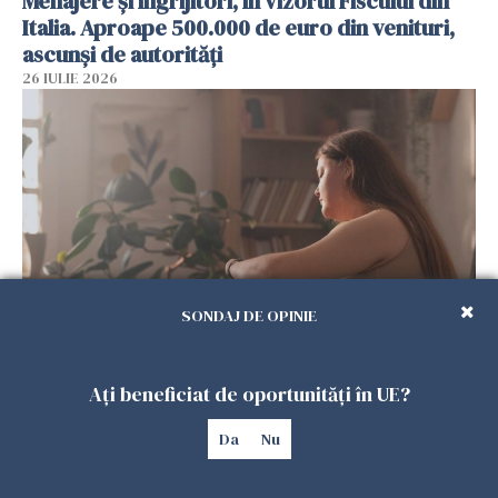
Menajere și îngrijitori, în vizorul Fiscului din
Italia. Aproape 500.000 de euro din venituri,
ascunși de autorități
26 IULIE 2026
SONDAJ DE OPINIE
Vrei să te muți în SUA? Un studiu Harvard
arată ce se întâmplă cu sănătatea multor
Ați beneficiat de oportunități în UE?
imigranți
26 IULIE 2026
Da
Nu