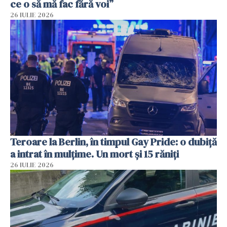
ce o să mă fac fără voi”
26 IULIE 2026
Teroare la Berlin, în timpul Gay Pride: o dubiță
a intrat în mulțime. Un mort și 15 răniți
26 IULIE 2026