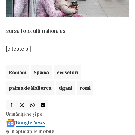
sursa foto: ultimahora.es
[citeste si]
Romani
Spania
cersetori
palma de Mallorca
tigani
romi
Urmăriți-ne și pe
Google News
și în aplicațiile mobile