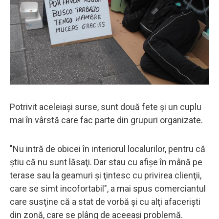
Potrivit aceleiaşi surse, sunt două fete şi un cuplu
mai în vârstă care fac parte din grupuri organizate.
"Nu intră de obicei în interiorul localurilor, pentru că
ştiu că nu sunt lăsaţi. Dar stau cu afişe în mână pe
terase sau la geamuri şi ţintesc cu privirea clienţii,
care se simt incofortabil", a mai spus comerciantul
care susţine că a stat de vorbă şi cu alţi afacerişti
din zonă, care se plâng de aceeaşi problemă.