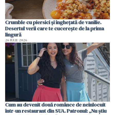
Crumble cu piersici și înghețată de vanilie.
Desertul verii care te cucerește de la prima
lingură
26 IULIE 2026
Cum au devenit două românce de neînlocuit
într-un restaurant din SUA. Patronul: „Nu știu