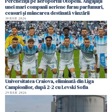
Percheziții pe aeroportul Otopeni. Angajații
unei mari companii aeriene furau parfumuri,
ceasuri și mâncarea destinată vânzării
30 IULIE 2026
Universitatea Craiova, eliminată din Liga
Campionilor, după 2-2 cu Levski Sofia
29 IULIE 2026