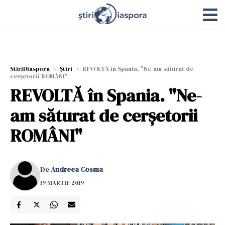
StiriDiaspora
›
Știri
›
REVOLTĂ în Spania. "Ne-am săturat de
cerşetorii ROMÂNI"
REVOLTĂ în Spania. "Ne-
am săturat de cerşetorii
ROMÂNI"
De
Andreea Cosma
19 MARTIE 2019