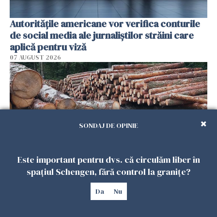
Autorităţile americane vor verifica conturile
de social media ale jurnaliştilor străini care
aplică pentru viză
07 AUGUST 2026
SONDAJ DE OPINIE
Este important pentru dvs. că circulăm liber în
spațiul Schengen, fără control la granițe?
Scandal în Austria după ce un investitor
belgian a defrișat 19 hectare de pădure
Da
Nu
06 AUGUST 2026