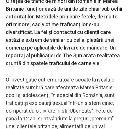
O rețea de trafic de minori din România în Marea
Britanie funcționează de ani de zile chiar sub ochii
autorităților. Metodele prin care fetele, de multe
ori minore, cad victime traficanților s-au
diversificat. La fel și contactul cu clienții care
astăzi e extrem de similar cu cel al plasării unei
comenzi pe aplicațiile de livrare de mâncare. Un
reportaj al publicației de The Sun arată realitatea
cruntă din spatele traficului de carne vie.
O investigație cutremurătoare scoate la iveală o
realitate sumbră care afectează Marea Britanie:
copii și adolescenți, în special din România, sunt
traficați și exploatați sexual într-un sistem cinic,
comparat cu o „livrare în stil Uber Eats”. Fete de
până la 12 ani sunt vândute la prețuri „premium”
unei clientele britanice, alimentată de un val