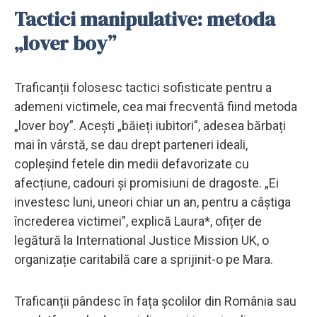
Tactici manipulative: metoda
„lover boy”
Traficanții folosesc tactici sofisticate pentru a
ademeni victimele, cea mai frecventă fiind metoda
„lover boy”. Acești „băieți iubitori”, adesea bărbați
mai în vârstă, se dau drept parteneri ideali,
copleșind fetele din medii defavorizate cu
afecțiune, cadouri și promisiuni de dragoste. „Ei
investesc luni, uneori chiar un an, pentru a câștiga
încrederea victimei”, explică Laura*, ofițer de
legătură la International Justice Mission UK, o
organizație caritabilă care a sprijinit-o pe Mara.
Traficanții pândesc în fața școlilor din România sau