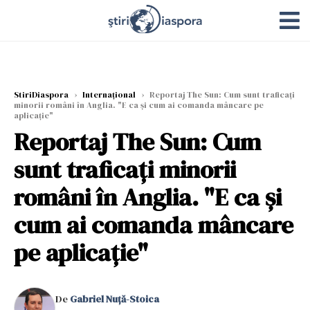
StiriDiaspora
›
Internațional
›
Reportaj The Sun: Cum sunt traficați
minorii români în Anglia. "E ca și cum ai comanda mâncare pe
aplicație"
Reportaj The Sun: Cum
sunt traficați minorii
români în Anglia. "E ca și
cum ai comanda mâncare
pe aplicație"
De
Gabriel Nuță-Stoica