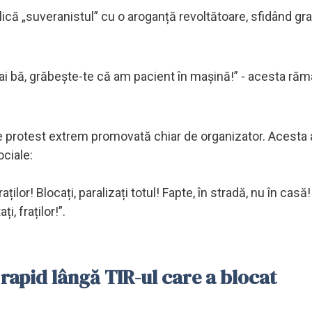
eplică „suveranistul” cu o aroganță revoltătoare, sfidând gr
Hai bă, grăbește-te că am pacient în mașină!” - acesta ră
e protest extrem promovată chiar de organizator. Acesta a
ociale:
ților! Blocați, paralizați totul! Fapte, în stradă, nu în casă
, fraților!”.
 rapid lângă TIR-ul care a blocat