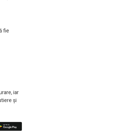
 fie
rare, iar
tiere și