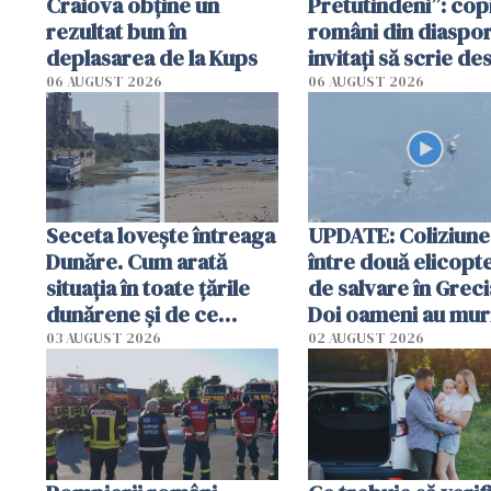
Craiova obține un
Pretutindeni”: copi
rezultat bun în
români din diaspor
deplasarea de la Kups
invitați să scrie de
România într-un v
06 AUGUST 2026
06 AUGUST 2026
special
Seceta lovește întreaga
UPDATE: Coliziune
Dunăre. Cum arată
între două elicopt
situația în toate țările
de salvare în Greci
dunărene și de ce
Doi oameni au mur
România resimte
03 AUGUST 2026
02 AUGUST 2026
efectele, deși a plouat
în iulie