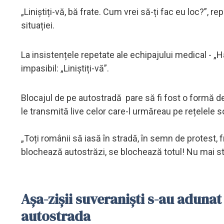
„Liniștiți-vă, bă frate. Cum vrei să-ți fac eu loc?”, r
situației.
La insistențele repetate ale echipajului medical - „
impasibil: „Liniștiți-vă”.
Blocajul de pe autostradă pare să fi fost o formă d
le transmită live celor care-l urmăreau pe rețelele s
„Toți românii să iasă în stradă, în semn de protest, fra
blochează autostrăzi, se blochează totul! Nu mai stați
Așa-zișii suveraniști s-au adunat
autostrada