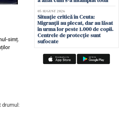
a aflat cum s-a întâmplat totul
05 AUGUST 2026
Situație critică în Ceuta:
Migranții au plecat, dar au lăsat
în urma lor peste 1.000 de copii.
Centrele de protecție sunt
nul-simț.
sufocate
ților
t drumul: