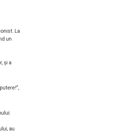
onist. La
ând un
, și a
putere!”,
ului:
lui, au