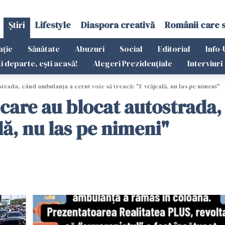
Știri
Lifestyle
Diaspora creativă
Românii care 
ație
Sănătate
Abuzuri
Social
Editorial
Info-
ti departe, ești acasă!
Alegeri Prezidențiale
Interviuri
trada, când ambulanța a cerut voie să treacă: "E vrăjeală, nu las pe nimeni"
" care au blocat autostrada
ală, nu las pe nimeni"