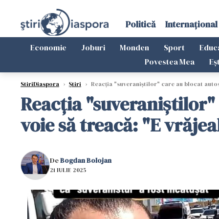
Politică
Internațional
Economie
Joburi
Monden
Sport
Educ
Povestea Mea
Eș
StiriDiaspora
›
Știri
›
Reacția "suveraniștilor" care au blocat autos
Reacția "suveraniștilor
voie să treacă: "E vrăje
De
Bogdan Bolojan
21 IULIE 2025