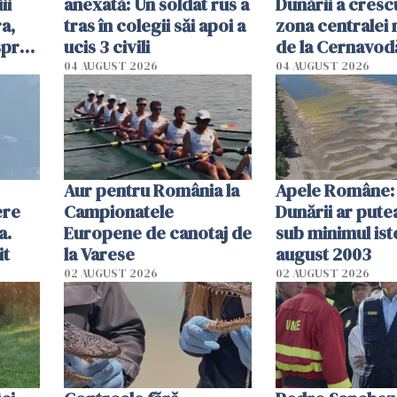
ii
anexată: Un soldat rus a
Dunării a crescu
a,
tras în colegii săi apoi a
zona centralei 
spre
ucis 3 civili
de la Cernavodă
olum
cm faţă de ziua
04 AUGUST 2026
04 AUGUST 2026
Aur pentru România la
Apele Române: 
ere
Campionatele
Dunării ar pute
a.
Europene de canotaj de
sub minimul ist
it
la Varese
august 2003
02 AUGUST 2026
02 AUGUST 2026