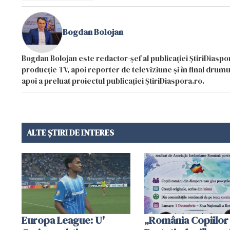
Bogdan Bolojan
Bogdan Bolojan este redactor-șef al publicației ȘtiriDiaspor
producție TV, apoi reporter de televiziune și în final drumul
apoi a preluat proiectul publicației ȘtiriDiaspora.ro.
ALTE ȘTIRI DE INTERES
Europa League: U'
„România Copiilor