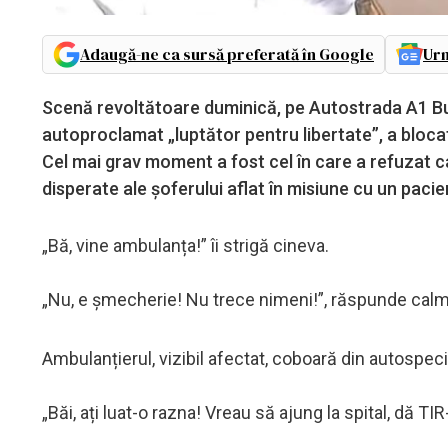
Adaugă-ne ca sursă preferată în Google
Urm
Scenă revoltătoare duminică, pe Autostrada A1 Buc
autoproclamat „luptător pentru libertate”, a blocat 
Cel mai grav moment a fost cel în care a refuzat c
disperate ale șoferului aflat în misiune cu un pacie
„Bă, vine ambulanța!” îi strigă cineva.
„Nu, e șmecherie! Nu trece nimeni!”, răspunde calm, 
Ambulanțierul, vizibil afectat, coboară din autospec
„Băi, ați luat-o razna! Vreau să ajung la spital, dă TIR-