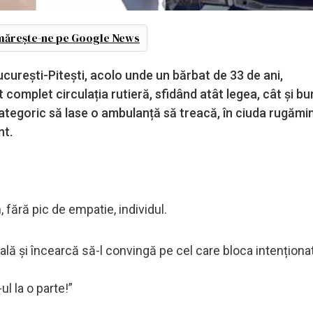
ărește-ne pe Google News
urești-Pitești, acolo unde un bărbat de 33 de ani,
complet circulația rutieră, sfidând atât legea, cât și bu
ategoric să lase o ambulanță să treacă, în ciuda rugămin
nt.
fără pic de empatie, individul.
ială și încearcă să-l convingă pe cel care bloca intenționa
ul la o parte!”