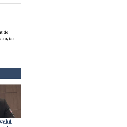
nt de
.ro, iar
velul