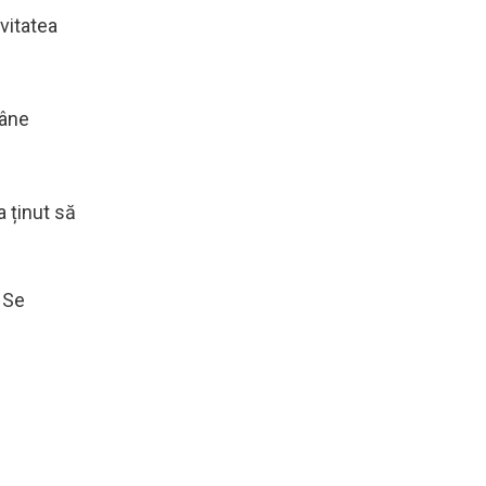
avitatea
mâne
 ținut să
! Se