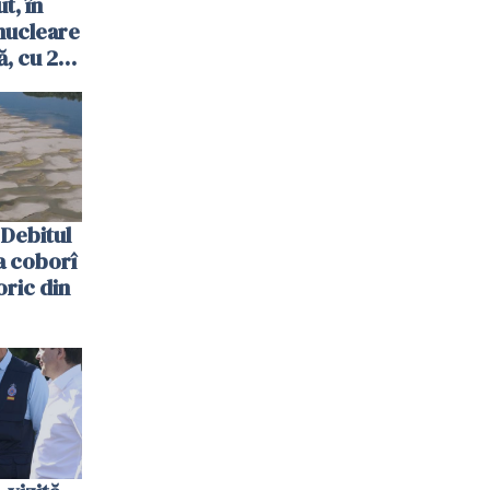
t, în
nucleare
, cu 2
 trecută
Debitul
a coborî
oric din