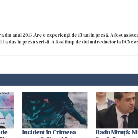
a din anul 2017.Are o experiență de 13 ani în presă. A fost asiste
 l-a dus în presa scrisă. A fost timp de doi ani redactor la DCNews
 de
Incident în Crimeea
Radu Miruţă: Ni