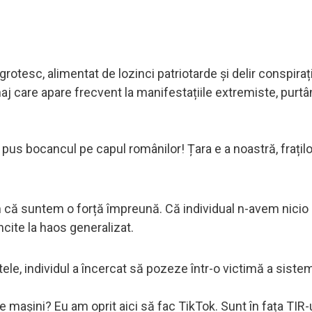
otesc, alimentat de lozinci patriotarde și delir conspirați
naj care apare frecvent la manifestațiile extremiste, purt
pus bocancul pe capul românilor! Țara e a noastră, fraților
tăm că suntem o forță împreună. Că individual n-avem nicio 
ncite la haos generalizat.
actele, individul a încercat să pozeze într-o victimă a sistem
e mașini? Eu am oprit aici să fac TikTok. Sunt în fața TIR-u