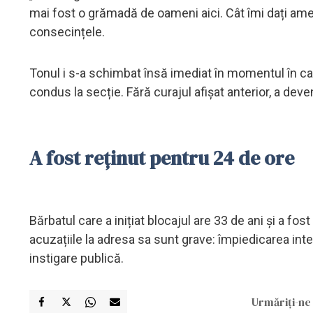
mai fost o grămadă de oameni aici. Cât îmi dați amen
consecințele.
Tonul i s-a schimbat însă imediat în momentul în car
condus la secție. Fără curajul afișat anterior, a dev
A fost reținut pentru 24 de ore
Bărbatul care a inițiat blocajul are 33 de ani și a fo
acuzațiile la adresa sa sunt grave: împiedicarea inte
instigare publică.
Urmăriți-ne 