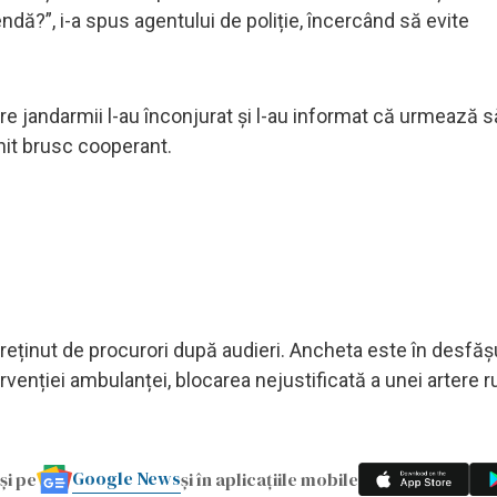
dă?”, i-a spus agentului de poliție, încercând să evite
e jandarmii l-au înconjurat și l-au informat că urmează să
enit brusc cooperant.
st reținut de procurori după audieri. Ancheta este în desfășu
rvenției ambulanței, blocarea nejustificată a unei artere ru
Google News
și pe
și în aplicațiile mobile