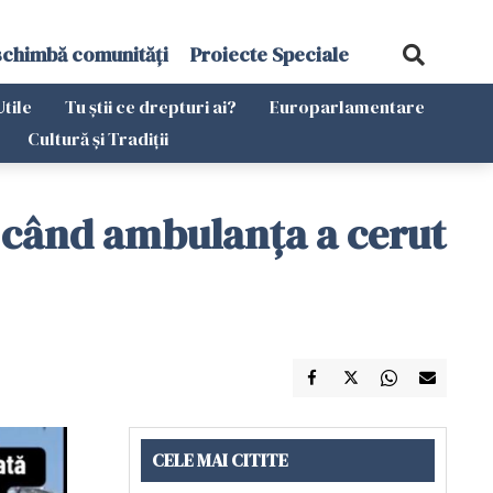
schimbă comunități
Proiecte Speciale
Utile
Tu știi ce drepturi ai?
Europarlamentare
Cultură și Tradiții
, când ambulanța a cerut
CELE MAI CITITE