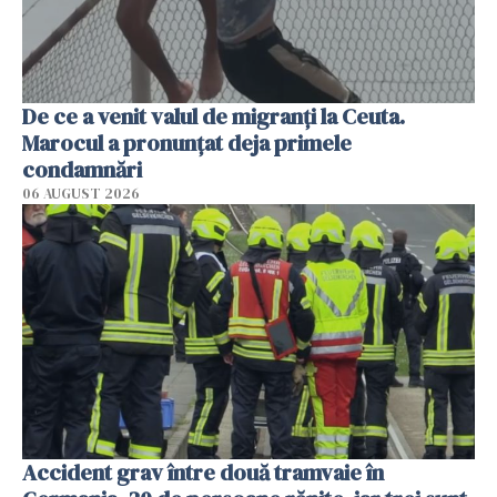
De ce a venit valul de migranți la Ceuta.
Marocul a pronunțat deja primele
condamnări
06 AUGUST 2026
Accident grav între două tramvaie în