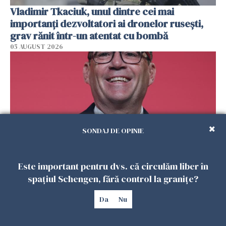
Vladimir Tkaciuk, unul dintre cei mai
importanți dezvoltatori ai dronelor rusești,
grav rănit într-un atentat cu bombă
05 AUGUST 2026
SONDAJ DE OPINIE
Este important pentru dvs. că circulăm liber în
Premierul Andy Burnham vrea să facă în UK
spațiul Schengen, fără control la granițe?
ca Germania. Pregătește o reformă radicală și
puterea ar urma să se mute de la Londra
Da
Nu
05 AUGUST 2026