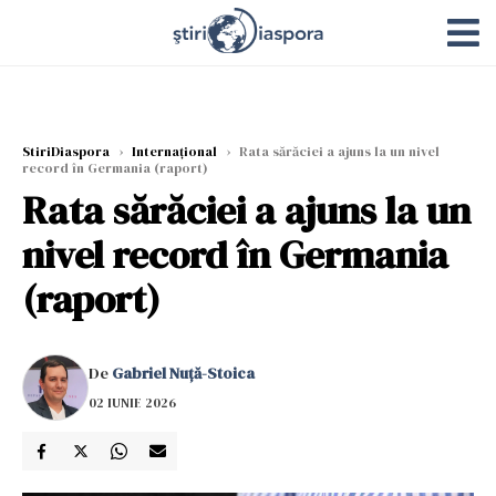
StiriDiaspora
›
Internațional
›
Rata sărăciei a ajuns la un nivel
record în Germania (raport)
Rata sărăciei a ajuns la un
nivel record în Germania
(raport)
De
Gabriel Nuță-Stoica
02 IUNIE 2026