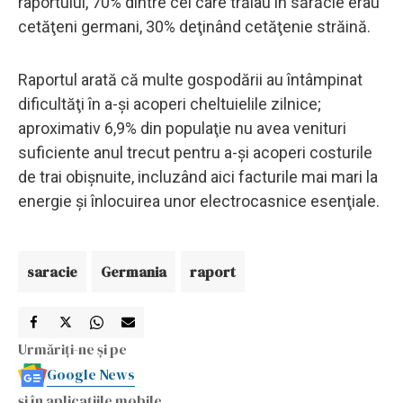
raportului, 70% dintre cei care trăiau în sărăcie erau
cetăţeni germani, 30% deţinând cetăţenie străină.
Raportul arată că multe gospodării au întâmpinat
dificultăţi în a-şi acoperi cheltuielile zilnice;
aproximativ 6,9% din populaţie nu avea venituri
suficiente anul trecut pentru a-şi acoperi costurile
de trai obişnuite, incluzând aici facturile mai mari la
energie şi înlocuirea unor electrocasnice esenţiale.
saracie
Germania
raport
Urmăriți-ne și pe
Google News
și în aplicațiile mobile