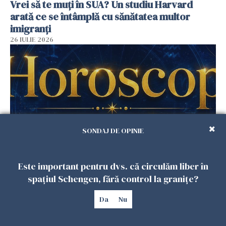
Vrei să te muți în SUA? Un studiu Harvard
arată ce se întâmplă cu sănătatea multor
imigranți
26 IULIE 2026
SONDAJ DE OPINIE
Horoscop 27 iulie. Lunea care schimbă ritmul
Este important pentru dvs. că circulăm liber în
săptămânii. Universul deschide uși
spațiul Schengen, fără control la granițe?
neașteptate pentru unele zodii
Da
Nu
26 IULIE 2026