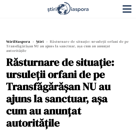
StiriDiaspora
›
Știri
›
Răsturnare de situație: ursuleții orfani de pe
Transfăgărășan NU au ajuns la sanctuar, așa cum au anunțat
autoritățile
Răsturnare de situație:
ursuleții orfani de pe
Transfăgărășan NU au
ajuns la sanctuar, așa
cum au anunțat
autoritățile