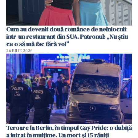
Cum au devenit două românce de neînlocuit
într-un restaurant din SUA. Patronul: „Nu știu
ce o să mă fac fără voi”
26 IULIE 2026
Teroare la Berlin, în timpul Gay Pride: o dubiță
a intrat în mulțime. Un mort și 15 răniți