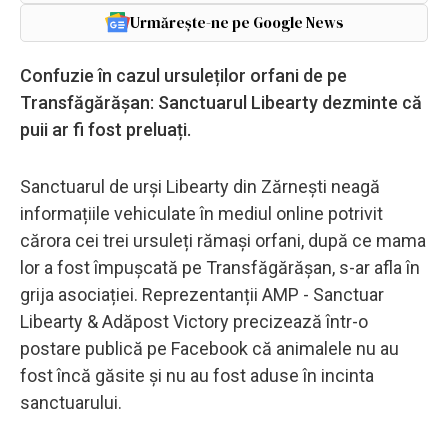
Urmărește-ne pe Google News
Confuzie în cazul ursuleților orfani de pe
Transfăgărășan: Sanctuarul Libearty dezminte că
puii ar fi fost preluați.
Sanctuarul de urși Libearty din Zărnești neagă
informațiile vehiculate în mediul online potrivit
cărora cei trei ursuleți rămași orfani, după ce mama
lor a fost împușcată pe Transfăgărășan, s-ar afla în
grija asociației. Reprezentanții AMP - Sanctuar
Libearty & Adăpost Victory precizează într-o
postare publică pe Facebook că animalele nu au
fost încă găsite și nu au fost aduse în incinta
sanctuarului.