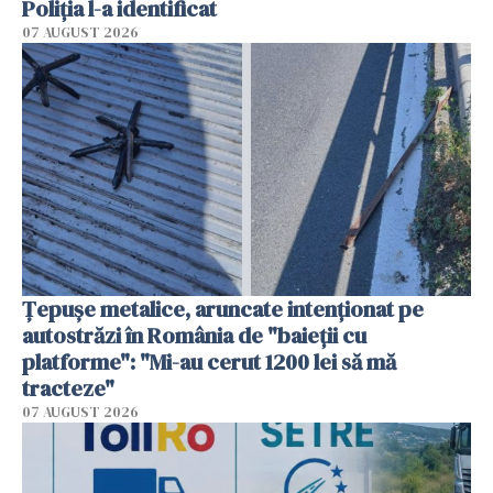
Poliția l-a identificat
07 AUGUST 2026
Țepușe metalice, aruncate intenționat pe
autostrăzi în România de "baieții cu
platforme": "Mi-au cerut 1200 lei să mă
tracteze"
07 AUGUST 2026