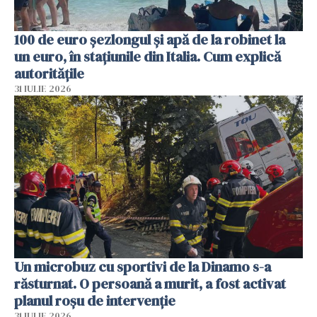
100 de euro șezlongul și apă de la robinet la
un euro, în stațiunile din Italia. Cum explică
autoritățile
31 IULIE 2026
Un microbuz cu sportivi de la Dinamo s-a
răsturnat. O persoană a murit, a fost activat
planul roșu de intervenție
31 IULIE 2026