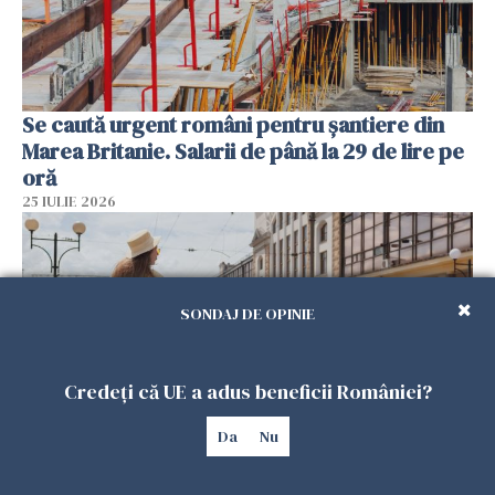
Se caută urgent români pentru șantiere din
Marea Britanie. Salarii de până la 29 de lire pe
oră
25 IULIE 2026
SONDAJ DE OPINIE
Credeți că UE a adus beneficii României?
Da
Nu
Haos pe calea ferată în Italia! Timp de