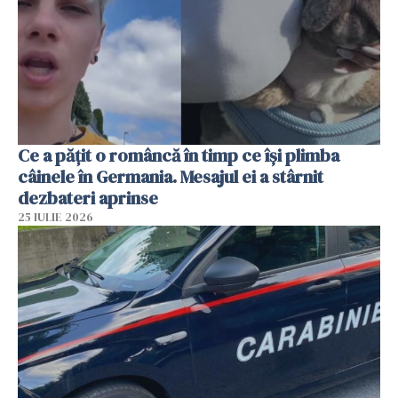
Ce a pățit o româncă în timp ce își plimba
câinele în Germania. Mesajul ei a stârnit
dezbateri aprinse
25 IULIE 2026