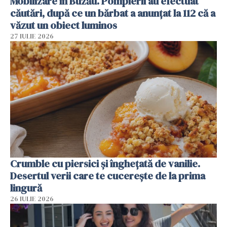
Mobilizare în Buzău. Pompierii au efectuat
căutări, după ce un bărbat a anunțat la 112 că a
văzut un obiect luminos
27 IULIE 2026
Crumble cu piersici și înghețată de vanilie.
Desertul verii care te cucerește de la prima
lingură
26 IULIE 2026