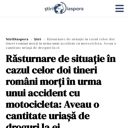
StiriDiaspora
›
Știri
›
Răsturnare de situaţie în cazul celor doi
tineri români morți în urma unui accident cu motocicleta: Aveau o
cantitate uriașă de droguri la ei
Răsturnare de situaţie în
cazul celor doi tineri
români morți în urma
unui accident cu
motocicleta: Aveau o
cantitate uriașă de
droguri la ei