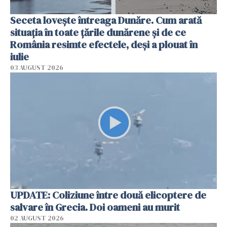
Seceta lovește întreaga Dunăre. Cum arată
situația în toate țările dunărene și de ce
România resimte efectele, deși a plouat în
iulie
03 AUGUST 2026
UPDATE: Coliziune între două elicoptere de
salvare în Grecia. Doi oameni au murit
02 AUGUST 2026