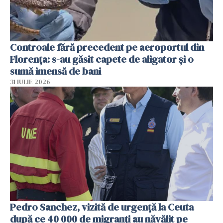
Controale fără precedent pe aeroportul din
Florența: s-au găsit capete de aligator și o
sumă imensă de bani
31 IULIE 2026
Pedro Sanchez, vizită de urgență la Ceuta
după ce 40 000 de migranți au năvălit pe