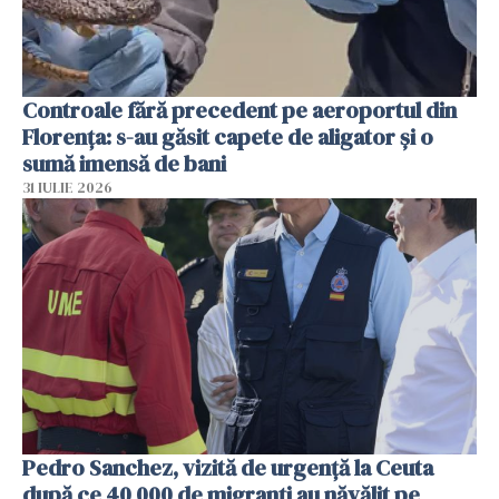
Controale fără precedent pe aeroportul din
Florența: s-au găsit capete de aligator și o
sumă imensă de bani
31 IULIE 2026
Pedro Sanchez, vizită de urgență la Ceuta
după ce 40 000 de migranți au năvălit pe