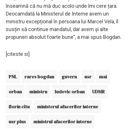
înseamnă că nu mă duc acolo unde îmi cere țara.
Deocamdată la Ministerul de Interne avem un
ministru excepțional în persoana lui Marcel Vela, îl
susțin să continue mandatul, dar avem și alte
propuneri absolut foarte bune”, a mai spus Bogdan.
[citeste si]
PNL
rares bogdan
guvern
usr
mai
orban
ministru
ludovic orban
UDMR
florin cîtu
ministerul afacerilor interne
usr plus
ministrul afacerilor interne