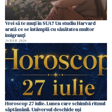
Vrei să te muți în SUA? Un studiu Harvard
arată ce se întâmplă cu sănătatea multor
imigranți
26 IULIE 2026
Horoscop 27 iulie. Lunea care schimbă ritmul
săptămânii. Universul deschide uși