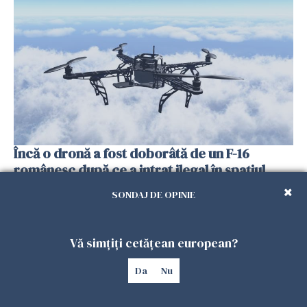
Încă o dronă a fost doborâtă de un F-16
românesc după ce a intrat ilegal în spațiul
aerian al României
SONDAJ DE OPINIE
25 IULIE 2026
Vă simțiți cetățean european?
Da
Nu