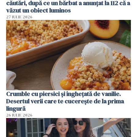
căutări, după ce un bărbat a anunțat la 112 că a
văzut un obiect luminos
27 IULIE 2026
Crumble cu piersici și înghețată de vanilie.
Desertul verii care te cucerește de la prima
lingură
26 IULIE 2026