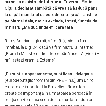
surse ca ministru de Interne în Guvernul Florin
Cîțu, a declarat sâmbătă că vrea să își ducă până
la capăt mandatul de eurodeputat și că îl susține
pe Marcel Vela, dar nu exclude, totuși, funcția de
ministru: „Mă duc unde-mi cere țara”.
Rareș Bogdan a glumit, sâmbătă, când a fost
întrebat, la Digi 24, dacă va fi ministru la Interne:
„Eram la Ministerul de Interne până aseară (vineri –
nr.), astăzi eram la Externe”.
„Eu sunt europarlamentar, sunt liderul delegației
(eurodeputaților români din PPE – n.r.), am un rol
extrem de important la Bruxelles. Bruxelles-ul
crește ca importanță în următoarea perioadă în
relația cu România și nu doar datorită fondurilor
europene, cele 83 de miliarde negociate de