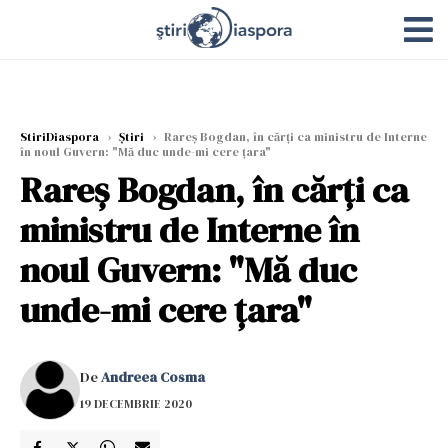
StiriDiaspora
›
Știri
›
Rareș Bogdan, în cărţi ca ministru de Interne
în noul Guvern: "Mă duc unde-mi cere țara"
Rareș Bogdan, în cărţi ca
ministru de Interne în
noul Guvern: "Mă duc
unde-mi cere țara"
De
Andreea Cosma
19 DECEMBRIE 2020