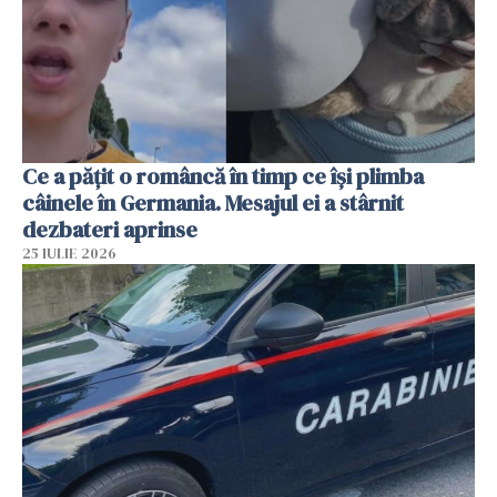
Ce a pățit o româncă în timp ce își plimba
câinele în Germania. Mesajul ei a stârnit
dezbateri aprinse
25 IULIE 2026