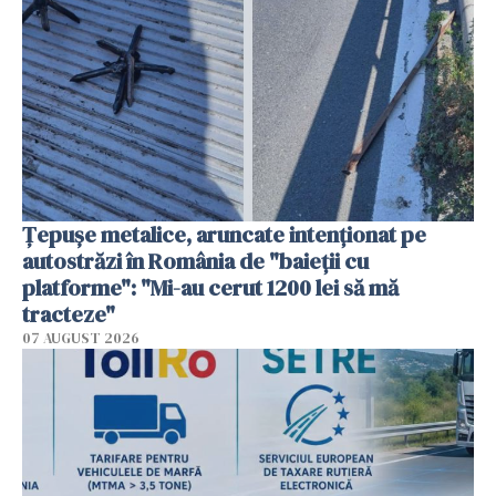
Țepușe metalice, aruncate intenționat pe
autostrăzi în România de "baieții cu
platforme": "Mi-au cerut 1200 lei să mă
tracteze"
07 AUGUST 2026