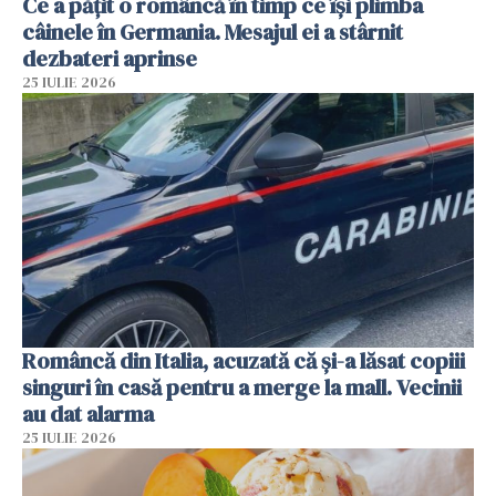
Ce a pățit o româncă în timp ce își plimba
câinele în Germania. Mesajul ei a stârnit
dezbateri aprinse
25 IULIE 2026
Româncă din Italia, acuzată că și-a lăsat copiii
singuri în casă pentru a merge la mall. Vecinii
au dat alarma
25 IULIE 2026