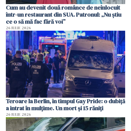
Cum au devenit două românce de neînlocuit
într-un restaurant din SUA. Patronul: „Nu știu
ce o să mă fac fără voi”
26 IULIE 2026
Teroare la Berlin, în timpul Gay Pride: o dubiță
a intrat în mulțime. Un mort și 15 răniți
26 IULIE 2026