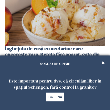
Înghețata de casă cu nectarine care
cucerește vara. Rețeta fără aparat, gata din
câteva ingrediente
SONDAJ DE OPINIE
25 IULIE 2026
Este important pentru dvs. că circulăm liber în
spațiul Schengen, fără control la granițe?
Da
Nu