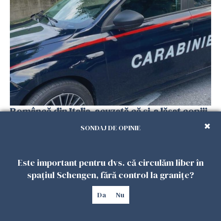
Româncă din Italia, acuzată că și-a lăsat copiii
singuri în casă pentru a merge la mall. Vecinii
SONDAJ DE OPINIE
au dat alarma
25 IULIE 2026
Este important pentru dvs. că circulăm liber în
spațiul Schengen, fără control la granițe?
Da
Nu