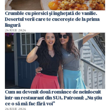
Crumble cu piersici și înghețată de vanilie.
Desertul verii care te cucerește de la prima
lingură
26 IULIE 2026
Cum au devenit două românce de neînlocuit
într-un restaurant din SUA. Patronul: „Nu știu
ce o să mă fac fără voi”
26 IULIE 2026