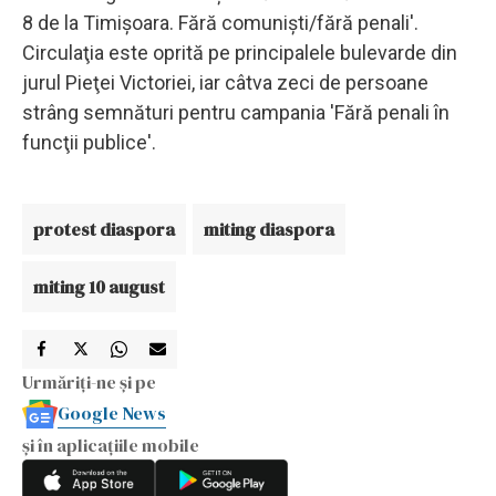
8 de la Timişoara. Fără comunişti/fără penali'.
Circulaţia este oprită pe principalele bulevarde din
jurul Pieţei Victoriei, iar câtva zeci de persoane
strâng semnături pentru campania 'Fără penali în
funcţii publice'.
protest diaspora
miting diaspora
miting 10 august
Urmăriți-ne și pe
Google News
și în aplicațiile mobile