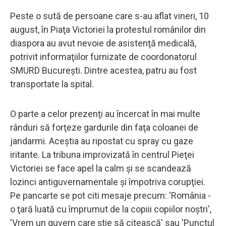
Peste o sută de persoane care s-au aflat vineri, 10
august, în Piaţa Victoriei la protestul românilor din
diaspora au avut nevoie de asistenţă medicală,
potrivit informaţiilor furnizate de coordonatorul
SMURD Bucureşti. Dintre acestea, patru au fost
transportate la spital.
O parte a celor prezenţi au încercat în mai multe
rânduri să forţeze gardurile din faţa coloanei de
jandarmi. Aceştia au ripostat cu spray cu gaze
iritante. La tribuna improvizată în centrul Pieţei
Victoriei se face apel la calm şi se scandează
lozinci antiguvernamentale şi împotriva corupţiei.
Pe pancarte se pot citi mesaje precum: 'România -
o ţară luată cu împrumut de la copiii copiilor noştri',
'Vrem un guvern care ştie să citească' sau 'Punctul