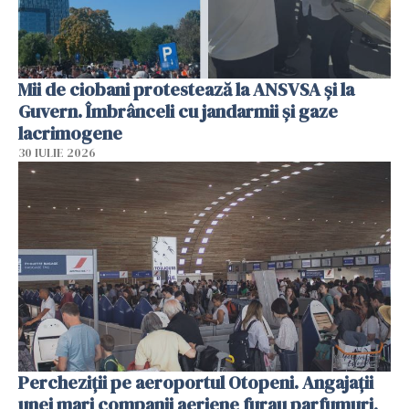
Mii de ciobani protestează la ANSVSA și la
Guvern. Îmbrânceli cu jandarmii și gaze
lacrimogene
30 IULIE 2026
Percheziții pe aeroportul Otopeni. Angajații
unei mari companii aeriene furau parfumuri,