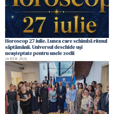
Horoscop 27 iulie. Lunea care schimbă ritmul
săptămânii. Universul deschide uși
neașteptate pentru unele zodii
26 IULIE 2026