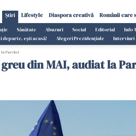
Știri
Lifestyle
Diaspora creativă
Românii care 
ație
Sănătate
Abuzuri
Social
Editorial
Info-
ti departe, ești acasă!
Alegeri Prezidențiale
Interviuri
 la Parchet
greu din MAI, audiat la Pa