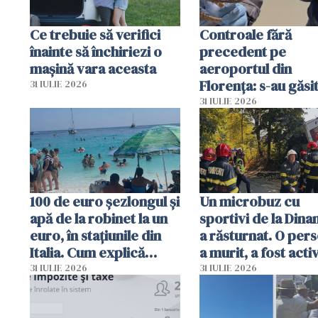
Ce trebuie să verifici
Controale fără
înainte să închiriezi o
precedent pe
mașină vara aceasta
aeroportul din
Florența: s-au găsi
31 IULIE 2026
capete de aligator 
31 IULIE 2026
sumă imensă de ba
100 de euro șezlongul și
Un microbuz cu
apă de la robinet la un
sportivi de la Dina
euro, în stațiunile din
a răsturnat. O per
Italia. Cum explică
a murit, a fost acti
autoritățile
planul roșu de
31 IULIE 2026
31 IULIE 2026
intervenție