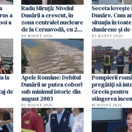
a
Radu Miruţă: Nivelul
Seceta lovește 
rus a
Dunării a crescut, în
Dunăre. Cum ar
poi a
zona centralei nucleare
situația în toate
de la Cernavodă, cu 2
dunărene și de
cm faţă de ziua trecută
România resim
04 AUGUST 2026
03 AUGUST 2026
efectele, deși a
în iulie
a la
Apele Române: Debitul
Pompierii româ
Dunării ar putea coborî
pregătiţi să int
aj de
sub minimul istoric din
Grecia pentru
august 2003
stingerea incen
02 AUGUST 2026
01 AUGUST 2026