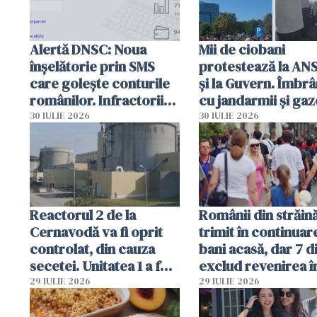
Alertă DNSC: Noua
Mii de ciobani
înșelătorie prin SMS
protestează la AN
care golește conturile
și la Guvern. Îmbrâ
românilor. Infractorii
cu jandarmii și gaz
folosesc numele
lacrimogene
30 IULIE 2026
30 IULIE 2026
Ghișeul.ro și al Poliției
Române
Reactorul 2 de la
Românii din străin
Cernavodă va fi oprit
trimit în continuar
controlat, din cauza
bani acasă, dar 7 d
secetei. Unitatea 1 a fost
exclud revenirea î
deja oprită
29 IULIE 2026
29 IULIE 2026