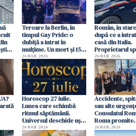
uă
Teroare la Berlin, în
Român, în stare
cuit
timpul Gay Pride: o
după ce a intrat
din
dubiță a intrat în
casă din Italia.
știu
mulțime. Un mort și 15
Proprietarul s
 voi”
răniți
s-a apărat cu un
26 IULIE 2026
26 IULIE 2026
SUA?
Horoscop 27 iulie.
Accidente, spit
arată
Lunea care schimbă
sau alte urgenț
ritmul săptămânii.
Consulatul Româ
Universul deschide uși
Roma promite
neașteptate pentru
intervenții în d
26 IULIE 2026
26 IULIE 2026
unele zodii
de ore