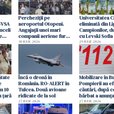
Percheziții pe
Universitatea C
SVSA
aeroportul Otopeni.
eliminată din Li
nceli
Angajații unei mari
Campionilor, d
e
companii aeriene furau
cu Levski Sofia
parfumuri, ceasuri și
30 IULIE 2026
29 IULIE 2026
mâncarea destinată
vânzării
ătate
Încă o dronă în
Mobilizare în B
e
România. RO-ALERT în
Pompierii au ef
in 10
Tulcea. Două avioane
căutări, după c
n țară
ridicate de la sol
bărbat a anunțat
că a văzut un o
27 IULIE 2026
27 IULIE 2026
luminos