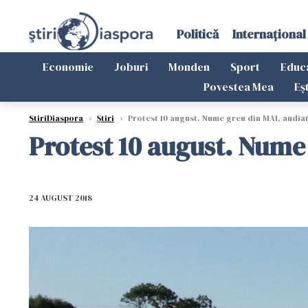
Politică
Internațional
Economie
Joburi
Monden
Sport
Educ
Povestea Mea
Eș
StiriDiaspora
›
Știri
›
Protest 10 august. Nume greu din MAI, audiat
Protest 10 august. Nume 
24 AUGUST 2018