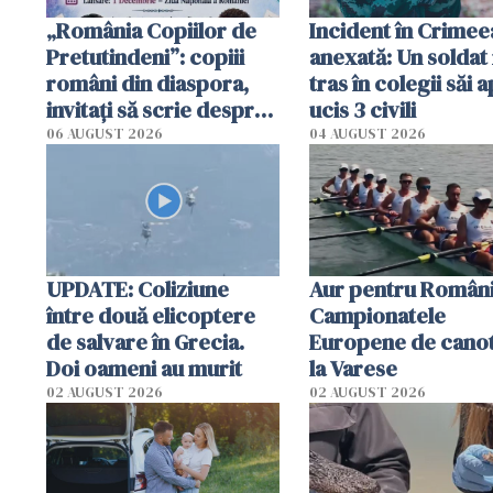
„România Copiilor de
Incident în Crimee
Pretutindeni”: copiii
anexată: Un soldat 
români din diaspora,
tras în colegii săi a
invitați să scrie despre
ucis 3 civili
România într-un volum
06 AUGUST 2026
04 AUGUST 2026
special
UPDATE: Coliziune
Aur pentru Români
între două elicoptere
Campionatele
de salvare în Grecia.
Europene de canot
Doi oameni au murit
la Varese
02 AUGUST 2026
02 AUGUST 2026