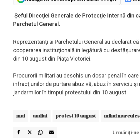
Şeful Direcţiei Generale de Protecţie Internă din ca
Parchetul General.
Reprezentanţi ai Parchetului General au declarat că 
cooperarea instituţională în legătură cu desfăşurare
din 10 august din Piaţa Victoriei.
Procurorii militari au deschis un dosar penal în car
infracţiunilor de purtare abuzivă, abuz în serviciu şi
jandarmilor în timpul protestului din 10 august
mai
audiat
protest 10 august
mihai marcule
Urmăriți-ne 