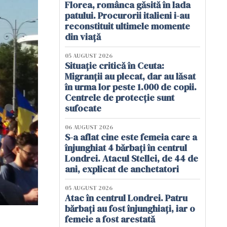
Florea, românca găsită în lada
patului. Procurorii italieni i-au
reconstituit ultimele momente
din viață
05 AUGUST 2026
Situație critică în Ceuta:
Migranții au plecat, dar au lăsat
în urma lor peste 1.000 de copii.
Centrele de protecție sunt
sufocate
06 AUGUST 2026
S-a aflat cine este femeia care a
înjunghiat 4 bărbați în centrul
Londrei. Atacul Stellei, de 44 de
ani, explicat de anchetatori
05 AUGUST 2026
Atac în centrul Londrei. Patru
bărbați au fost înjunghiați, iar o
femeie a fost arestată