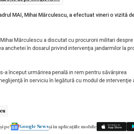
drul MAI, Mihai Mărculescu, a efectuat vineri o vizită de
Mihai Mărculescu a discutat cu procurorii militari despre
a anchetei în dosarul privind intervenţia jandarmilor la pr
e s-a început urmărirea penală in rem pentru săvârşirea
 neglijenţă în serviciu în legătură cu modul de intervenţie 
scu
Google News
și pe
și în aplicațiile mobile