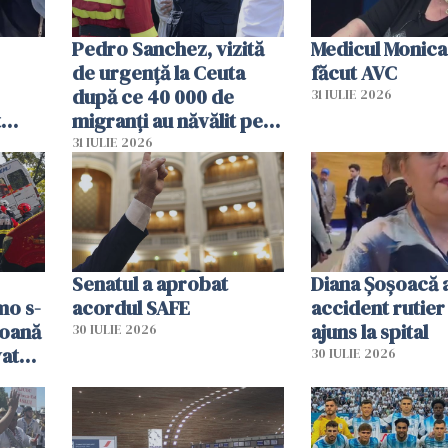
Pedro Sanchez, vizită
Medicul Monica
de urgență la Ceuta
făcut AVC
după ce 40 000 de
31 IULIE 2026
t
migranți au năvălit pe
și o
teritoriul spaniol: „Vom
31 IULIE 2026
ni
mobiliza toate
resursele"
Senatul a aprobat
Diana Șoșoacă a
mo s-
acordul SAFE
accident rutier 
soană
ajuns la spital
30 IULIE 2026
vat
30 IULIE 2026