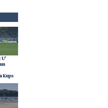
 U'
 un
la Kups