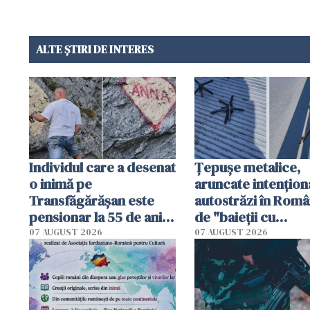
ALTE ȘTIRI DE INTERES
Individul care a desenat
Țepușe metalice,
o inimă pe
aruncate intențion
Transfăgărășan este
autostrăzi în Româ
pensionar la 55 de ani.
de "baieții cu
Poliția l-a identificat
platforme": "Mi-au
07 AUGUST 2026
07 AUGUST 2026
cerut 1200 lei să m
tracteze"