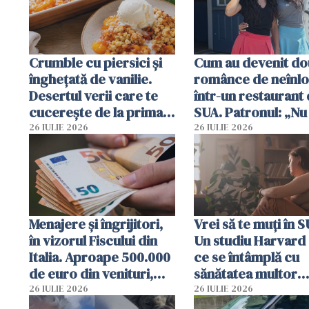
Crumble cu piersici și
Cum au devenit do
înghețată de vanilie.
românce de neînlo
Desertul verii care te
într-un restaurant 
cucerește de la prima
SUA. Patronul: „Nu 
lingură
ce o să mă fac fără
26 IULIE 2026
26 IULIE 2026
Menajere și îngrijitori,
Vrei să te muți în 
în vizorul Fiscului din
Un studiu Harvard 
Italia. Aproape 500.000
ce se întâmplă cu
de euro din venituri,
sănătatea multor
ascunși de autorități
imigranți
26 IULIE 2026
26 IULIE 2026