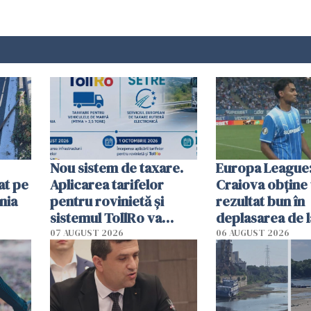
Nou sistem de taxare.
Europa League:
at pe
Aplicarea tarifelor
Craiova obține
nia
pentru rovinietă şi
rezultat bun în
sistemul TollRo va
deplasarea de 
începe la 1 octombrie
07 AUGUST 2026
06 AUGUST 2026
ă