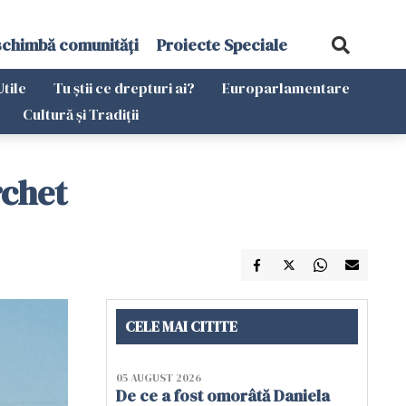
schimbă comunități
Proiecte Speciale
Utile
Tu știi ce drepturi ai?
Europarlamentare
Cultură și Tradiții
rchet
CELE MAI CITITE
05 AUGUST 2026
De ce a fost omorâtă Daniela