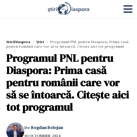
StiriDiaspora
›
Știri
›
Programul PNL pentru Diaspora: Prima casă
pentru românii care vor să se întoarcă. Citește aici tot programul
Programul PNL pentru
Diaspora: Prima casă
pentru românii care vor
să se întoarcă. Citește aici
tot programul
De
Bogdan Bolojan
03 OCTOMBRIE 2024