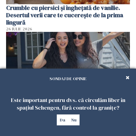
Crumble cu piersici și înghețată de vanilie.
Desertul verii care te cucerește de la prima
lingură
26 IULIE 2026
SONDAJ DE OPINIE
Este important pentru dvs. că circulăm liber în
Cum au devenit două românce de neînlocuit
spațiul Schengen, fără control la granițe?
într-un restaurant din SUA. Patronul: „Nu știu
ce o să mă fac fără voi”
Da
Nu
26 IULIE 2026