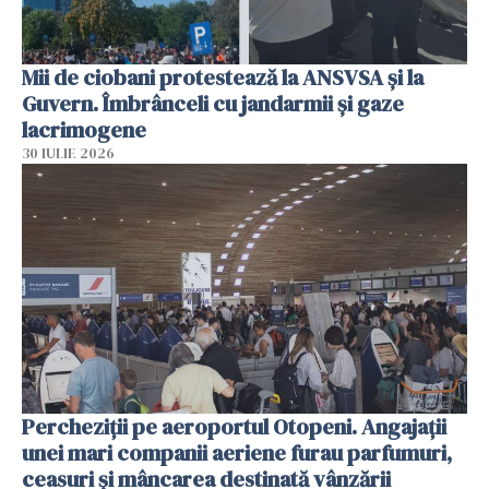
Mii de ciobani protestează la ANSVSA și la
Guvern. Îmbrânceli cu jandarmii și gaze
lacrimogene
30 IULIE 2026
Percheziții pe aeroportul Otopeni. Angajații
unei mari companii aeriene furau parfumuri,
ceasuri și mâncarea destinată vânzării