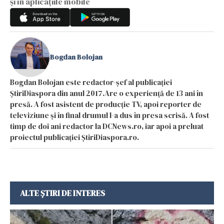
și în aplicațiile mobile
Bogdan Bolojan
Bogdan Bolojan este redactor-șef al publicației
ȘtiriDiaspora din anul 2017.Are o experiență de 13 ani în
presă. A fost asistent de producție TV, apoi reporter de
televiziune și în final drumul l-a dus în presa scrisă. A fost
timp de doi ani redactor la DCNews.ro, iar apoi a preluat
proiectul publicației ȘtiriDiaspora.ro.
ALTE ȘTIRI DE INTERES