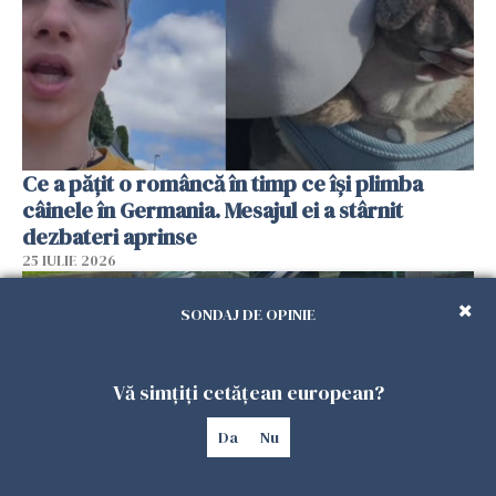
Ce a pățit o româncă în timp ce își plimba
câinele în Germania. Mesajul ei a stârnit
dezbateri aprinse
25 IULIE 2026
SONDAJ DE OPINIE
Vă simțiți cetățean european?
Da
Nu