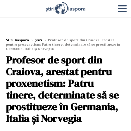
StiriDiaspora
›
Știri
›
Profesor de sport din Craiova, arestat
pentru proxenetism: Patru tinere, determinate să se prostitueze în
Germania, Italia și Norvegia
Profesor de sport din
Craiova, arestat pentru
proxenetism: Patru
tinere, determinate să se
prostitueze în Germania,
Italia și Norvegia