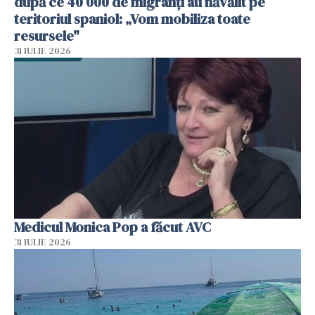
după ce 40 000 de migranți au năvălit pe
teritoriul spaniol: „Vom mobiliza toate
resursele"
31 IULIE 2026
Medicul Monica Pop a făcut AVC
31 IULIE 2026