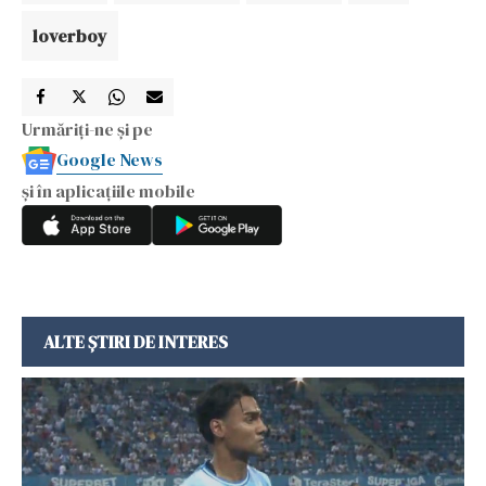
loverboy
Urmăriți-ne și pe
Google News
și în aplicațiile mobile
ALTE ȘTIRI DE INTERES